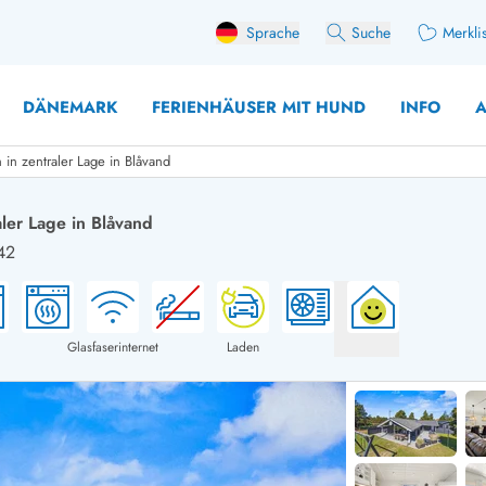
Sprache
Suche
Merkli
DÄNEMARK
FERIENHÄUSER MIT HUND
INFO
A
in zentraler Lage in Blåvand
ler Lage in Blåvand
42
 mit Hund
äuser mit Sonntagswechsel
Ferienhaus für 
user für Angler
Ferienhaus für 
user mit Aktivitätsraum
Ferienhaus für 
Glasfaserinternet
Laden
user mit Ladestation (E-Auto)
Ferienhaus für 
äuser mit Kaminofen
Ferienhaus für 
user mit Kindern
Ferienhäuser im 
rienhäuser
Ferienhäuser i
äuser mit Nebensaionrabatt
Ferienhäuser im 