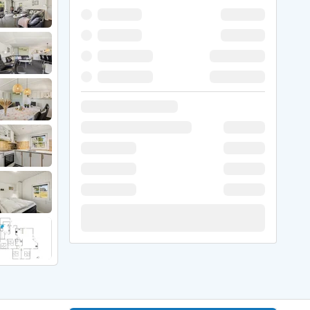
 Winter
er Weihnachten
r Silvester
 Nymindegab
ömö
 Ringköbing Fjord
ndervig
odbjerge
 Thorsminde
erso Klit
ers Strand
ster Husby