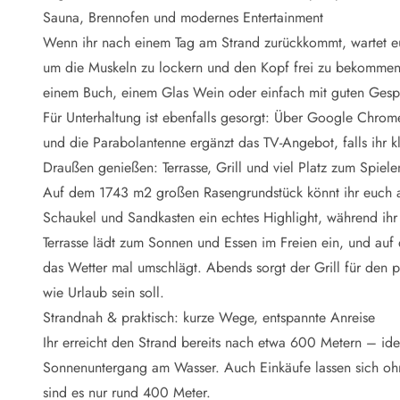
Naturschutz
Sauna, Brennofen und modernes Entertainment
Webcam Dänemark
Wenn ihr nach einem Tag am Strand zurückkommt, wartet eu
Ferienhauskatalog
Fotowettbewerb
um die Muskeln zu lockern und den Kopf frei zu bekommen
Karte
einem Buch, einem Glas Wein oder einfach mit guten Gesp
Vorteile bei uns
Für Unterhaltung ist ebenfalls gesorgt: Über Google Chromec
Reisecurity
und die Parabolantenne ergänzt das TV-Angebot, falls ihr 
Esmark KidsVIP
Draußen genießen: Terrasse, Grill und viel Platz zum Spiele
Esmark VIP - Partnervorteile und Rabatte
Auf dem 1743 m2 großen Rasengrundstück könnt ihr euch au
Preisgarantie
Keine Kaution
Schaukel und Sandkasten ein echtes Highlight, während i
Gästebewertungen
Terrasse lädt zum Sonnen und Essen im Freien ein, und auf
Gratis WLAN
das Wetter mal umschlägt. Abends sorgt der Grill für den p
Rabatt
wie Urlaub sein soll.
We love people
Strandnah & praktisch: kurze Wege, entspannte Anreise
Ihr erreicht den Strand bereits nach etwa 600 Metern – id
Freizeit
Esmark VIP Partnervorteile
Sonnenuntergang am Wasser. Auch Einkäufe lassen sich oh
Esmark KidsVIP
sind es nur rund 400 Meter.