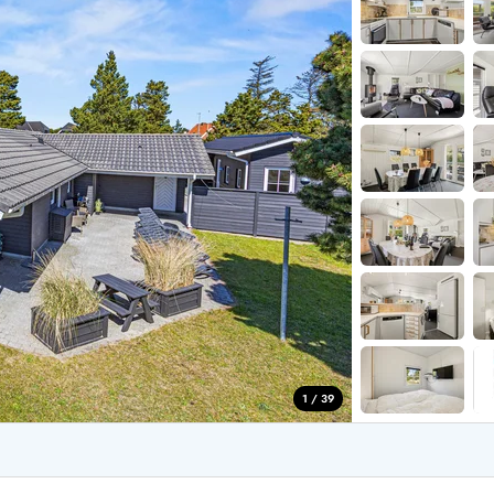
aus für 2 Personen
Ferienhäuser im
aus für 4 Personen
Ferienhäuser üb
aus für 6 Personen
Ferienhäuser übe
ande
Ferienhäuser Sondervig
äuser Ho
Ferienhäuser in
äuser Houstrup
Ferienhäuser R
äuser Houvig
Ferienhäuser am
user auf Holmsland Klit
Ferienhäuser So
äuser in Holmsland
Ferienhäuser Sk
äuser Hvide Sande
Ferienhäuser in
äuser Jegum
Ferienhäuser Ved
äuser Klegod
Ferienhäuser Vej
äuser Lodbjerg Hede
Ferienhäuser Ve
user Nr. Lyngvig
1 / 39
e bei uns