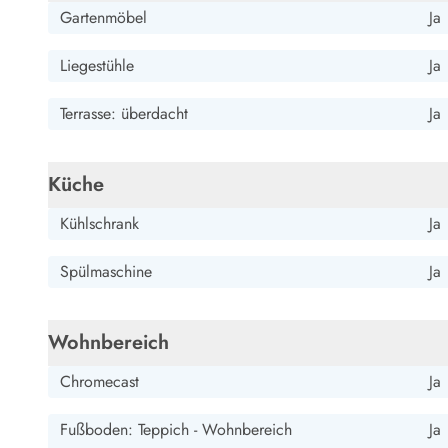
Gartenmöbel
Ja
Wandern in Dänemark
Wasserski in Dänemark
Liegestühle
Ja
Segeln in Dänemark
Kultur in Dänemark
Terrasse: überdacht
Ja
Historische Museen
Sehenswürdigkeiten
Kunstmuseen
Küche
Kunsthandwerk und Galerien
Essen und Trinken
Kühlschrank
Ja
Einkaufen und Shopping
Weihnachten in Dänemark
Spülmaschine
Ja
Heiraten in Dänemark
Wikinger in Dänemark
Hygge
Wohnbereich
Pyt
Chromecast
Ja
Fußboden: Teppich - Wohnbereich
Ja