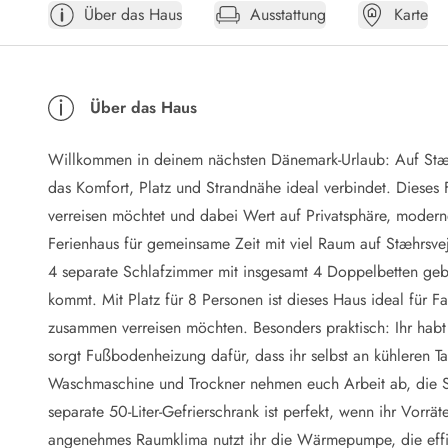
Über das Haus
Ausstattung
Karte
Öffnungszeiten
Anreise
Abreise
Ferienhaus ABC
Über das Haus
Häufige Fragen zur Buchung
Nebenkosten (Strom, Wasser usw...)
Willkommen in deinem nächsten Dänemark-Urlaub: Auf Stæhr
Verleihservice
Reisescheckliste
das Komfort, Platz und Strandnähe ideal verbindet. Dieses 
Endreinigung
verreisen möchtet und dabei Wert auf Privatsphäre, moder
Gutschein
Ferienhaus für gemeinsame Zeit mit viel Raum auf Stæhrsve
Frühbucher
4 separate Schlafzimmer mit insgesamt 4 Doppelbetten geb
Mietbedingungen
kommt. Mit Platz für 8 Personen ist dieses Haus ideal für 
Info
zusammen verreisen möchten. Besonders praktisch: Ihr habt
Reiseführer Dänemark
Tipps für Urlaub in Dänemark
sorgt Fußbodenheizung dafür, dass ihr selbst an kühleren 
Wetter in Dänemark
Waschmaschine und Trockner nehmen euch Arbeit ab, die S
Saisonzeiten
separate 50-Liter-Gefrierschrank ist perfekt, wenn ihr Vorrät
Badesicherheit im Meer
angenehmes Raumklima nutzt ihr die Wärmepumpe, die effizi