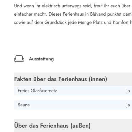
LEGOLAND® Rabatt
Und wenn ihr elektrisch unterwegs seid, freut ihr euch übe
Urlaub mit Kindern
einfacher macht. Dieses Ferienhaus in Blåvand punktet dami
Urlaub mit Hund
sowie auf dem Grundstück jede Menge Platz und Komfort h
Urlaub am Strand
Urlaub in der Natur
Finde Bernstein am Strand
Indoorspielländer in Dänemark
Zoos und Tierparks in Dänemark
Ausstattung
Freizeitparks in Dänemark
Sport
Angeln in Dänemark
Fakten über das Ferienhaus (innen)
Bowling in Dänemark
Minigolf spielen in Dänemark
Freies Glasfasernetz
Ja
Schwimmhallen und Badeländer
Golfen in Dänemark
Sauna
Ja
Fitnesscenter in Dänemark
Fahrradfahren in Dänemark
Reiten in Dänemark
Über das Ferienhaus (außen)
Surfen in Dänemark