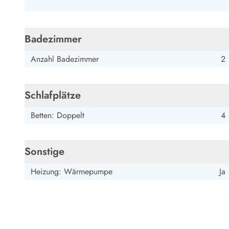
Esmark Bjerregard
Esmark Sondervig
Esmark Houstrup
Esmark Fanö
E
Kontakt & Öffnungszeiten
Qualität seit 1965
Badezimmer
Über uns
Nachhaltigkeit
Anzahl Badezimmer
2
Das sagen unsere Gäste
Newsletter
Sponsoren - Esmark unterstützt
Schlafplätze
Mietbedingungen
Datenschutzerklärung
Betten: Doppelt
4
Impressum
Presse
Sonstige
Heizung: Wärmepumpe
Ja