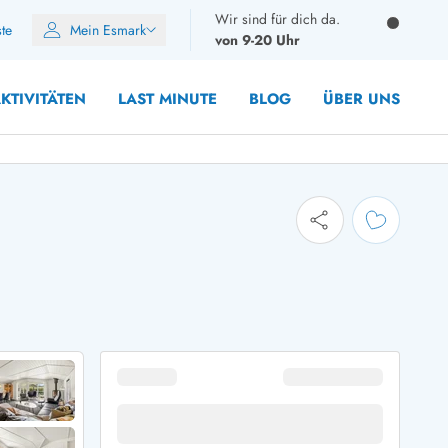
Wir sind für dich da.
ste
Mein Esmark
von 9-20 Uhr
KTIVITÄTEN
LAST MINUTE
BLOG
ÜBER UNS
8 Personen
10 Personen
12 Personen
14 Personen
Gruppen
Frühjahr
m Sommer
Herbst