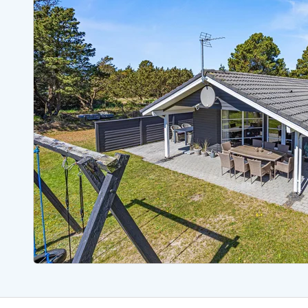
Ferienhäuser mit Whirlpool
Ferienh
Ferienhäuser mit Freitagswechsel
Ferienh
Ferienhäuser mit Samstagswechsel
Ferienh
Ferienhäuser Bjerregard
Ferienhäuser Blavand
Ferienhäuser Hvide S
Ferienhäuser Argab
Ferienh
Ferienhäuser in Arrild
Ferienh
Ferienhäuser Bjerregard
Ferienh
Ferienhäuser Blavand
Ferienhä
Ferienhäuser Bork Havn
Ferienh
Ferienhäuser Fjand
Ferienh
Ferienhäuser Fanö
Ferienh
Ferienhäuser Graerup Strand
Ferienh
Ferienhäuser Haurvig
Ferienh
Ferienhäuser Henne Strand
Ferienhä
Esmark Reisecurity
Esmark KidsVIP
Esmark VIP Partnervorteile
Vorteil
Praktische Informationen