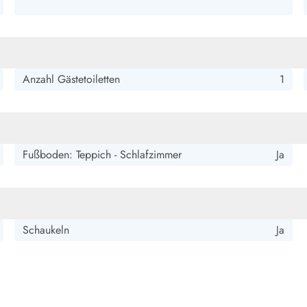
smark Blavand
Esmark Vejers
Esmark Henne
Esmark Römö
Esmark Hv
Anzahl Gästetoiletten
1
Fußboden: Teppich - Schlafzimmer
Ja
Schaukeln
Ja