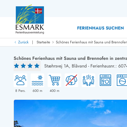
FERIENHAUS SUCHEN
|
Zurück
Startseite
Schönes Ferienhaus mit Sauna und Brennofen 
Last Minute
Last Minute
Schönes Ferienhaus mit Sauna und Brennofen in zentra
Neu bei uns!
Stæhrsvej 1A,
Blåvand
-
Ferienhausnr.: 607
Neue Ferienhäuser bei ESMARK
Ferienhäuser mit Pool
Ferienhäuser
Neurenovierte Ferienhäuser
Ferienh
Ferienhäuser mit Endreinigung inklusive
Ferienhä
Ferienhäuser dicht am Strand
Ferienhä
8
Pers.
600
m
400
m
Ferienhäuser mit Internet
Ferienhä
Ferienhäuser neu gebaut
Ferienh
Ferienhäuser mit Sauna
Ferienhä
Ferienhäuser Nicht-Raucher
Luxus Fe
Ferienhäuser mit Aussicht
Ferienh