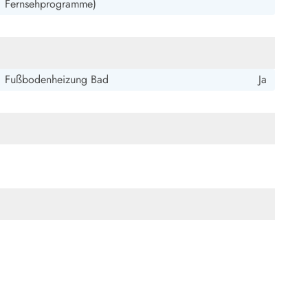
ide Sande
Das Team im Hintergrund
Fernsehprogramme)
Fußbodenheizung Bad
Ja