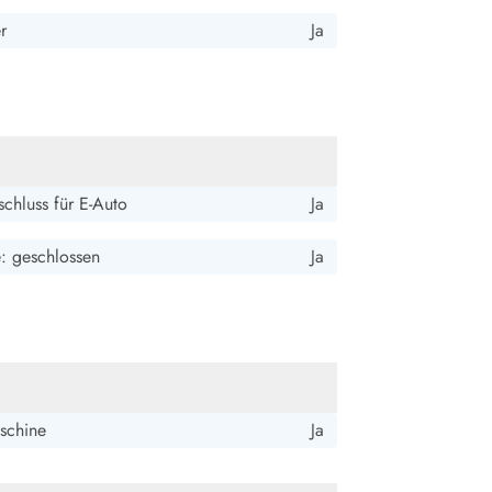
r
Ja
chluss für E-Auto
Ja
e: geschlossen
Ja
schine
Ja