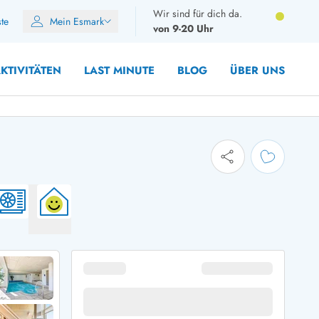
Wir sind für dich da.
ste
Mein Esmark
von 9-20 Uhr
KTIVITÄTEN
LAST MINUTE
BLOG
ÜBER UNS
8 Personen
10 Personen
12 Personen
14 Personen
Gruppen
Frühjahr
m Sommer
Herbst