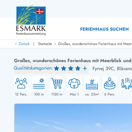
FERIENHAUS SUCHEN
|
Zurück
Startseite
Großes, wunderschönes Ferienhaus mit Meerb
Last Minute
Last Minute
Großes, wunderschönes Ferienhaus mit Meerblick und 
Neu bei uns!
Qualitätskategorien:
Fyrvej 39C,
Blåvan
Neue Ferienhäuser bei ESMARK
Ferienhäuser mit Pool
Ferienhäuser
Neurenovierte Ferienhäuser
Ferienh
Ferienhäuser mit Endreinigung inklusive
Ferienhä
Ferienhäuser dicht am Strand
Ferienhä
12
Pers.
100
m
1150
m
Max 1
ca. 23m²
6
Pers.
Ferienhäuser mit Internet
Ferienhä
Ferienhäuser neu gebaut
Ferienh
Ferienhäuser mit Sauna
Ferienhä
Ferienhäuser Nicht-Raucher
Luxus Fe
Ferienhäuser mit Aussicht
Ferienh