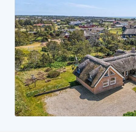
Ferienhäuser mit Whirlpool
Ferienh
Ferienhäuser mit Freitagswechsel
Ferienh
Ferienhäuser mit Samstagswechsel
Ferienh
Ferienhäuser Bjerregard
Ferienhäuser Blavand
Ferienhäuser Hvide S
Ferienhäuser Argab
Ferienh
Ferienhäuser in Arrild
Ferienh
Ferienhäuser Bjerregard
Ferienh
Ferienhäuser Blavand
Ferienhä
Ferienhäuser Bork Havn
Ferienh
Ferienhäuser Fjand
Ferienh
Ferienhäuser Fanö
Ferienh
Ferienhäuser Graerup Strand
Ferienh
Ferienhäuser Haurvig
Ferienh
Ferienhäuser Henne Strand
Ferienhä
Esmark Reisecurity
Esmark KidsVIP
Esmark VIP Partnervorteile
Vorteil
Praktische Informationen