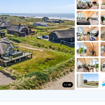
aus für 2 Personen
Ferienhäuser im
aus für 4 Personen
Ferienhäuser üb
aus für 6 Personen
Ferienhäuser übe
ande
Ferienhäuser Sondervig
äuser Ho
Ferienhäuser in
äuser Houstrup
Ferienhäuser R
äuser Houvig
Ferienhäuser am
user auf Holmsland Klit
Ferienhäuser So
äuser in Holmsland
Ferienhäuser Sk
äuser Hvide Sande
Ferienhäuser in
äuser Jegum
Ferienhäuser Ved
äuser Klegod
Ferienhäuser Vej
äuser Lodbjerg Hede
Ferienhäuser Ve
user Nr. Lyngvig
1 / 57
e bei uns