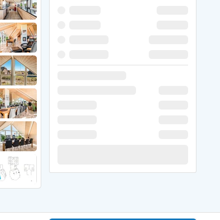
 Winter
er Weihnachten
r Silvester
 Nymindegab
ömö
 Ringköbing Fjord
ndervig
odbjerge
 Thorsminde
erso Klit
ers Strand
ster Husby