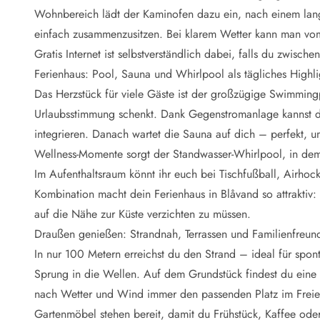
Naturschutz
Wohnbereich lädt der Kaminofen dazu ein, nach einem lan
Webcam Dänemark
einfach zusammenzusitzen. Bei klarem Wetter kann man vo
Ferienhauskatalog
Fotowettbewerb
Gratis Internet ist selbstverständlich dabei, falls du zwisc
Karte
Ferienhaus: Pool, Sauna und Whirlpool als tägliches Highli
Vorteile bei uns
Das Herzstück für viele Gäste ist der großzügige Swimmin
Reisecurity
Urlaubsstimmung schenkt. Dank Gegenstromanlage kannst d
Esmark KidsVIP
integrieren. Danach wartet die Sauna auf dich – perfekt, 
Esmark VIP - Partnervorteile und Rabatte
Wellness-Momente sorgt der Standwasser-Whirlpool, in dem
Preisgarantie
Keine Kaution
Im Aufenthaltsraum könnt ihr euch bei Tischfußball, Airho
Gästebewertungen
Kombination macht dein Ferienhaus in Blåvand so attraktiv:
Gratis WLAN
auf die Nähe zur Küste verzichten zu müssen.
Rabatt
Draußen genießen: Strandnah, Terrassen und Familienfreund
We love people
In nur 100 Metern erreichst du den Strand – ideal für spo
Sprung in die Wellen. Auf dem Grundstück findest du eine o
Freizeit
Esmark VIP Partnervorteile
nach Wetter und Wind immer den passenden Platz im Freie
Esmark KidsVIP
Gartenmöbel stehen bereit, damit du Frühstück, Kaffee od