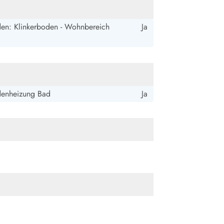
ide Sande
Das Team im Hintergrund
en: Klinkerboden - Wohnbereich
Ja
enheizung Bad
Ja