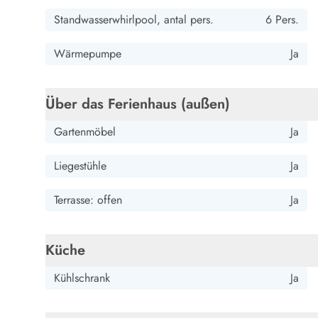
Wandern in Dänemark
Standwasserwhirlpool, antal pers.
6 Pers.
Wasserski in Dänemark
Segeln in Dänemark
Wärmepumpe
Ja
Kultur in Dänemark
Historische Museen
Sehenswürdigkeiten
Über das Ferienhaus (außen)
Kunstmuseen
Gartenmöbel
Ja
Kunsthandwerk und Galerien
Essen und Trinken
Liegestühle
Ja
Einkaufen und Shopping
Weihnachten in Dänemark
Terrasse: offen
Ja
Heiraten in Dänemark
Wikinger in Dänemark
Hygge
Küche
Pyt
Kühlschrank
Ja