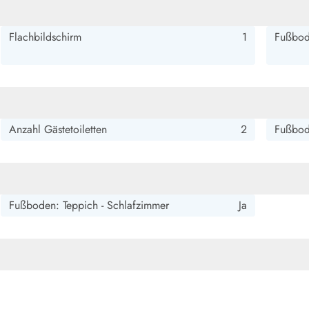
smark Blavand
Esmark Vejers
Esmark Henne
Esmark Römö
Esmark Hv
Flachbildschirm
1
Fußbod
Anzahl Gästetoiletten
2
Fußbod
Fußboden: Teppich - Schlafzimmer
Ja