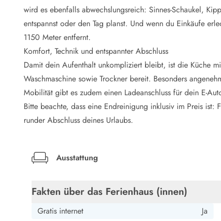
LEGOLAND® Rabatt
wird es ebenfalls abwechslungsreich: Sinnes-Schaukel, Ki
Urlaub mit Kindern
entspannst oder den Tag planst. Und wenn du Einkäufe erle
Urlaub mit Hund
1150 Meter entfernt.
Urlaub am Strand
Komfort, Technik und entspannter Abschluss
Urlaub in der Natur
Finde Bernstein am Strand
Damit dein Aufenthalt unkompliziert bleibt, ist die Küche m
Indoorspielländer in Dänemark
Waschmaschine sowie Trockner bereit. Besonders angenehm, 
Zoos und Tierparks in Dänemark
Mobilität gibt es zudem einen Ladeanschluss für dein E-Au
Freizeitparks in Dänemark
Bitte beachte, dass eine Endreinigung inklusiv im Preis ist
Sport
runder Abschluss deines Urlaubs.
Angeln in Dänemark
Bowling in Dänemark
Minigolf spielen in Dänemark
Ausstattung
Schwimmhallen und Badeländer
Golfen in Dänemark
Fitnesscenter in Dänemark
Fakten über das Ferienhaus (innen)
Fahrradfahren in Dänemark
Reiten in Dänemark
Gratis internet
Ja
Surfen in Dänemark