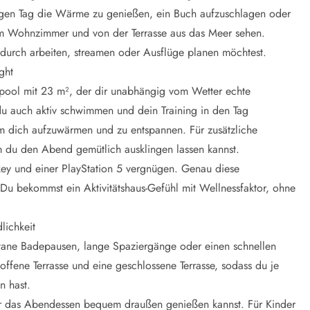
gen Tag die Wärme zu genießen, ein Buch aufzuschlagen oder
m Wohnzimmer und von der Terrasse aus das Meer sehen.
hendurch arbeiten, streamen oder Ausflüge planen möchtest.
ght
gpool mit 23 m², der dir unabhängig vom Wetter echte
u auch aktiv schwimmen und dein Training in den Tag
um dich aufzuwärmen und zu entspannen. Für zusätzliche
 du den Abend gemütlich ausklingen lassen kannst.
ckey und einer PlayStation 5 vergnügen. Genau diese
 Du bekommst ein Aktivitätshaus-Gefühl mit Wellnessfaktor, ohne
lichkeit
ntane Badepausen, lange Spaziergänge oder einen schnellen
ffene Terrasse und eine geschlossene Terrasse, sodass du je
n hast.
er das Abendessen bequem draußen genießen kannst. Für Kinder