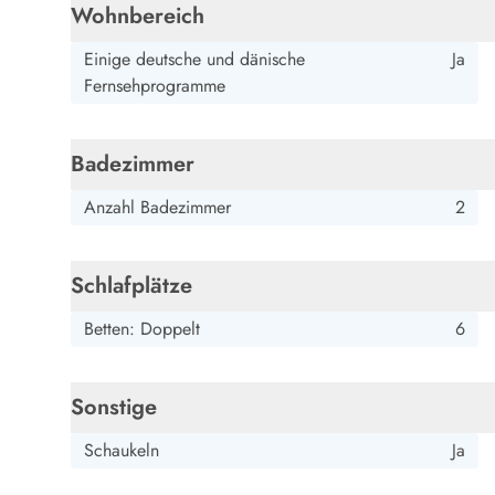
Esmark Bjerregard
Esmark Sondervig
Esmark Houstrup
Esmark Fanö
E
Wohnbereich
Kontakt & Öffnungszeiten
Qualität seit 1965
Einige deutsche und dänische
Ja
Über uns
Fernsehprogramme
Nachhaltigkeit
Das sagen unsere Gäste
Badezimmer
Newsletter
Sponsoren - Esmark unterstützt
Anzahl Badezimmer
2
Mietbedingungen
Datenschutzerklärung
Impressum
Schlafplätze
Presse
Betten: Doppelt
6
Sonstige
Schaukeln
Ja