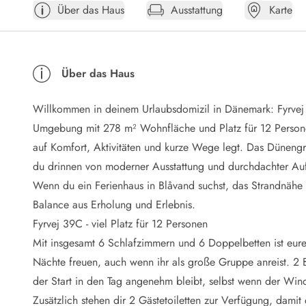
Über das Haus
Ausstattung
Karte
Öffnungszeiten
Anreise
Abreise
Ferienhaus ABC
Über das Haus
Häufige Fragen zur Buchung
Nebenkosten (Strom, Wasser usw...)
Willkommen in deinem Urlaubsdomizil in Dänemark: Fyrvej 
Verleihservice
Reisescheckliste
Umgebung mit 278 m² Wohnfläche und Platz für 12 Personen
Endreinigung
auf Komfort, Aktivitäten und kurze Wege legt. Das Dünengr
Gutschein
du drinnen von moderner Ausstattung und durchdachter Aufte
Frühbucher
Wenn du ein Ferienhaus in Blåvand suchst, das Strandnähe u
Mietbedingungen
Balance aus Erholung und Erlebnis.
Info
Fyrvej 39C - viel Platz für 12 Personen
Reiseführer Dänemark
Tipps für Urlaub in Dänemark
Mit insgesamt 6 Schlafzimmern und 6 Doppelbetten ist eure S
Wetter in Dänemark
Nächte freuen, auch wenn ihr als große Gruppe anreist. 2
Saisonzeiten
der Start in den Tag angenehm bleibt, selbst wenn der Win
Badesicherheit im Meer
Zusätzlich stehen dir 2 Gästetoiletten zur Verfügung, dam