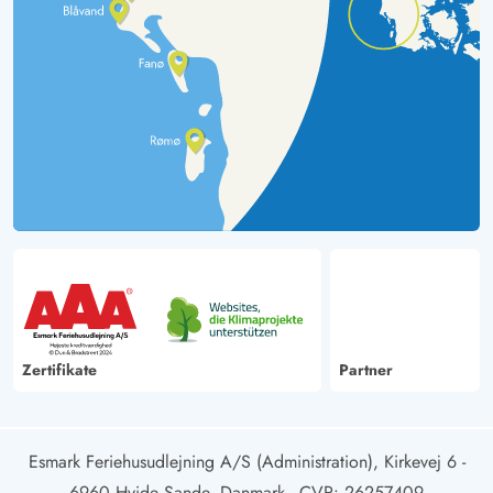
Zertifikate
Partner
Esmark Feriehusudlejning A/S (Administration), Kirkevej 6 -
6960 Hvide Sande, Danmark
- CVR: 26257409