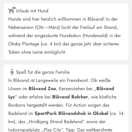
Urlaub mit Hund
Hunde sind hier herzlich willkommen in Blåvand! In der
Nebensaison (Okt.–März) lockt der Freilauf am Strand,
während der eingezäunte Hundeskov (Hundewald) in der
Oksby Plantage (ca. 4 km) das ganze Jahr über sicheres
Toben ohne Leine ermöglicht.
Spaß für die ganze Familie
In Blåvand ist Langeweile ein Fremdwort: Ob weiße
Löwen im
Blåvand Zoo
, Kerzenziehen bei „
Blåvand
Lys
“ oder erfahre bei
Blåvand Bolcher
, wie köstliche
Bonbons hergestellt werden. Für Action sorgen das
Badeland im
SportPark Blåvandshuk in Oksbøl
(ca. 14
km), das „Hvidbjerg Strand Badeland“ sowie der
Indoorspielplatz „Play City“. Tipp: Das weltberühmte