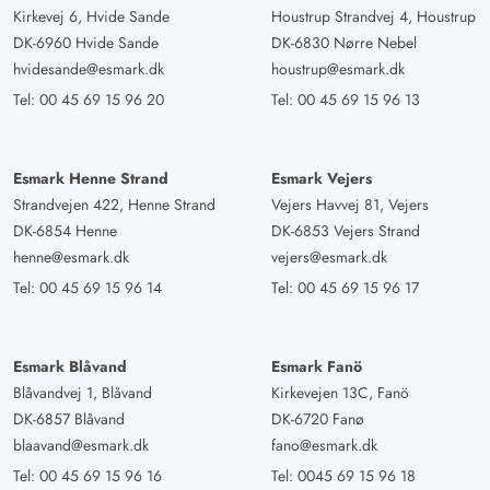
Kirkevej 6, Hvide Sande
Houstrup Strandvej 4, Houstrup
DK-6960 Hvide Sande
DK-6830 Nørre Nebel
hvidesande@esmark.dk
houstrup@esmark.dk
Tel:
00 45 69 15 96 20
Tel:
00 45 69 15 96 13
Esmark Henne Strand
Esmark Vejers
Strandvejen 422, Henne Strand
Vejers Havvej 81, Vejers
DK-6854 Henne
DK-6853 Vejers Strand
henne@esmark.dk
vejers@esmark.dk
Tel:
00 45 69 15 96 14
Tel:
00 45 69 15 96 17
Esmark Blåvand
Esmark Fanö
Blåvandvej 1, Blåvand
Kirkevejen 13C, Fanö
DK-6857 Blåvand
DK-6720 Fanø
blaavand@esmark.dk
fano@esmark.dk
Tel:
00 45 69 15 96 16
Tel:
0045 69 15 96 18