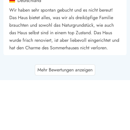
Deutschland
Wir haben sehr spontan gebucht und es nicht bereut!
Das Haus bietet alles, was wir als dreiköpfige Familie
brauchten und sowohl das Naturgrundstück, wie auch
das Haus selbst sind in einem top Zustand. Das Haus
wurde frisch renoviert, ist aber liebevoll eingerichtet und
hat den Charme des Sommerhauses nicht verloren.
Birte Müller
5 von 5
Mehr Bewertungen anzeigen
5 von 5
5 out of 5
25/07/2025
Deutschland
Das Haus war super sauber und hat direkt beim betreten
Urlaubsstimmung bereitet. Die Lage ist sehr ruhig und
man fühlt sich komplett allein. Die Ausstattung ist toll,
das einzige was gefehlt hat, wäre eine Waschmaschine
für den Notfall, ansonsten einfach perfekt.