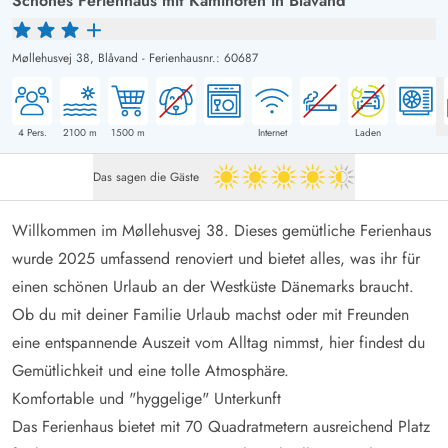
Schönes Ferienhaus mit Kaminofen in Blåvand
Møllehusvej 38,
Blåvand
-
Ferienhausnr.: 60687
4
Pers.
2100
m
1500
m
Internet
Laden
Das sagen die Gäste
4.5 von 5
Willkommen im Møllehusvej 38. Dieses gemütliche Ferienhaus
wurde 2025 umfassend renoviert und bietet alles, was ihr für
einen schönen Urlaub an der Westküste Dänemarks braucht.
Ob du mit deiner Familie Urlaub machst oder mit Freunden
eine entspannende Auszeit vom Alltag nimmst, hier findest du
Gemütlichkeit und eine tolle Atmosphäre.
Komfortable und "hyggelige" Unterkunft
Das Ferienhaus bietet mit 70 Quadratmetern ausreichend Platz