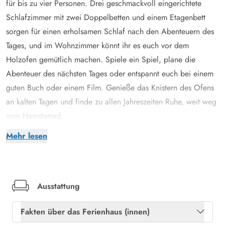
für bis zu vier Personen. Drei geschmackvoll eingerichtete
Schlafzimmer mit zwei Doppelbetten und einem Etagenbett
sorgen für einen erholsamen Schlaf nach den Abenteuern des
Tages, und im Wohnzimmer könnt ihr es euch vor dem
Holzofen gemütlich machen. Spiele ein Spiel, plane die
Abenteuer des nächsten Tages oder entspannt euch bei einem
guten Buch oder einem Film. Genieße das Knistern des Ofens
an kalten Tagen und finde zu allen Jahreszeiten Ruhe, weit weg
vom Hamsterrad.
In der Küche, die mit einem Backofen mit
Mehr lesen
Induktionskochfeldern und einem Kühlschrank mit integriertem
kleinem Gefrierfach ausgestattet ist, könnt ihr euch gegenseitig
gutes Essen kochen und am Esstisch bei den Mahlzeiten gute
Gespräche führen. Wenn ihr fertig seid, könnt ihr den
Ausstattung
Geschirrspüler die Hausarbeit erledigen lassen, damit ihr eure
Fakten über das Ferienhaus (innen)
kostbare Urlaubszeit für die schönen Dinge des Lebens nutzen