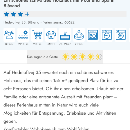
Ein schönes schwarzes Holzhaus mit Pool und Spa in
Blåvand
Hedetoftvej 35,
Blåvand
-
Ferienhausnr.: 60622
8
Pers.
2200
m
900
m
Max 1
ca. 21m²
2
Pers.
Das sagen die Gäste
4.5 von 5
Auf Hedetoftvej 35 erwartet euch ein schönes schwarzes
Holzhaus, das mit seinen 155 m² genügend Platz für bis zu
acht Personen bietet. Ob ihr einen erholsamen Urlaub mit der
Familie oder eine entspannte Auszeit mit Freunden plant –
dieses Ferienhaus mitten in Natur wird euch viele
Möglichkeiten für Entspannung, Erlebnisse und Aktivitäten
geben.
Komfortabler Wohnbereich zum Wohlfühlen