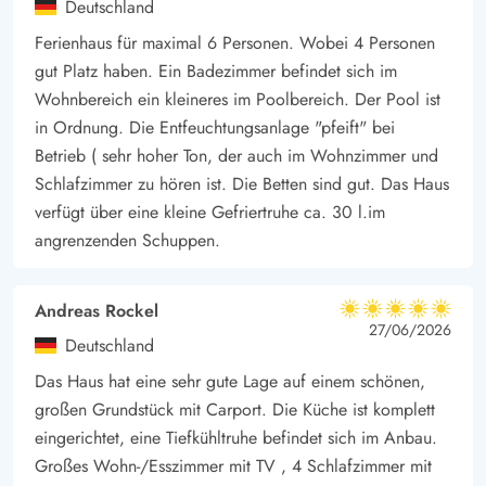
Deutschland
ist nur 2200 Meter entfernt und lädt zu ausgedehnten
Ferienhaus für maximal 6 Personen. Wobei 4 Personen
Spaziergängen und Badefreuden ein. Auch die täglichen
gut Platz haben. Ein Badezimmer befindet sich im
Besorgungen sind schnell erledigt, denn Einkaufsmöglichkeiten
Wohnbereich ein kleineres im Poolbereich. Der Pool ist
liegen lediglich 900 Meter entfernt. Ein Carport ist ebenfalls
in Ordnung. Die Entfeuchtungsanlage "pfeift" bei
vorhanden, so dass ihr das Auto sicher und bequem parken
Betrieb ( sehr hoher Ton, der auch im Wohnzimmer und
könnt.
Schlafzimmer zu hören ist. Die Betten sind gut. Das Haus
Verpasse nicht die Gelegenheit, dieses gemütliche Ferienhaus
verfügt über eine kleine Gefriertruhe ca. 30 l.im
angrenzenden Schuppen.
in Blåvand für den nächsten Urlaub zu buchen. Genieße die
Kombination aus komfortabler Ausstattung und wunderschöner
Umgebung.
Andreas Rockel
5 von 5
5 von 5
5 out of 5
27/06/2026
Buche jetzt und erlebe Blåvand von seiner schönsten Seite
Deutschland
Blåvand ist nicht nur ein idyllischer Küstenort, sondern auch ein
Das Haus hat eine sehr gute Lage auf einem schönen,
Paradies für Entdecker und Abenteuerlustige. Beginn den Tag
großen Grundstück mit Carport. Die Küche ist komplett
mit einem Besuch des Leuchtturms Blåvandshuk Fyr, der einen
eingerichtet, eine Tiefkühltruhe befindet sich im Anbau.
atemberaubenden Panoramablick über die Nordsee bietet.
Großes Wohn-/Esszimmer mit TV , 4 Schlafzimmer mit
Wenn ihr gerne wandert, erkunde den Blåvand Naturpark, der