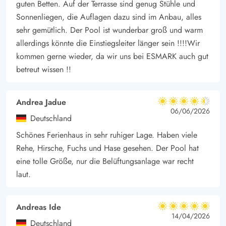
guten Betten. Auf der Terrasse sind genug Stühle und
mit seinen Dünenlandschaften und Wäldern beeindruckt. Für
Sonnenliegen, die Auflagen dazu sind im Anbau, alles
Geschichtsinteressierte bietet sich ein Ausflug zum Tirpitz-
sehr gemütlich. Der Pool ist wunderbar groß und warm
Museum an. Dort kann man in die Geschichte des Zweiten
allerdings könnte die Einstiegsleiter länger sein !!!!Wir
Weltkriegs eintauchen und mehr über die deutsche
kommen gerne wieder, da wir uns bei ESMARK auch gut
betreut wissen !!
Besatzungszeit erfahren. Familien mit Kindern sollten den
Blåvand Zoo nicht verpassen, wo es viele Tiere zu entdecken
gibt.
Andrea Jadue
4.5 von 5
4.5 von 5
4.5 out of 5
06/06/2026
Deutschland
Schönes Ferienhaus in sehr ruhiger Lage. Haben viele
Rehe, Hirsche, Fuchs und Hase gesehen. Der Pool hat
eine tolle Größe, nur die Belüftungsanlage war recht
laut.
Andreas Ide
5 von 5
5 von 5
5 out of 5
14/04/2026
Deutschland