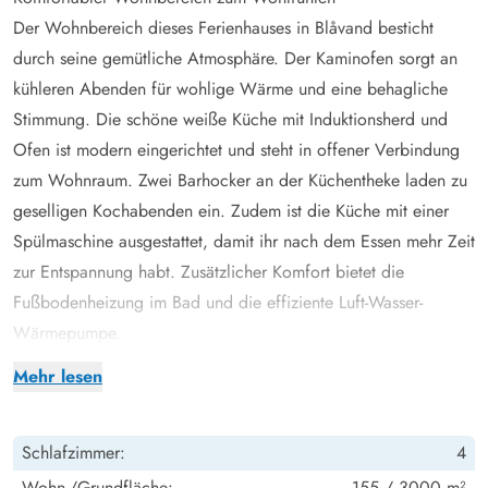
Der Wohnbereich dieses Ferienhauses in Blåvand besticht
durch seine gemütliche Atmosphäre. Der Kaminofen sorgt an
kühleren Abenden für wohlige Wärme und eine behagliche
Stimmung. Die schöne weiße Küche mit Induktionsherd und
Ofen ist modern eingerichtet und steht in offener Verbindung
zum Wohnraum. Zwei Barhocker an der Küchentheke laden zu
geselligen Kochabenden ein. Zudem ist die Küche mit einer
Spülmaschine ausgestattet, damit ihr nach dem Essen mehr Zeit
zur Entspannung habt. Zusätzlicher Komfort bietet die
Fußbodenheizung im Bad und die effiziente Luft-Wasser-
Wärmepumpe.
Schlafräume für jeden Bedarf
Mehr lesen
Im Ferienhaus stehen euch 4 komfortable Schlafzimmer zur
Verfügung. 2 Doppelbetten und 2 Einzelbetten bieten
Schlafzimmer:
4
ausreichend Schlafmöglichkeiten. Ein Etagenbett rundet das
Angebot ab und ist besonders bei Kindern beliebt. Egal ob ihr
Wohn-/Grundfläche:
155 / 3000 m²