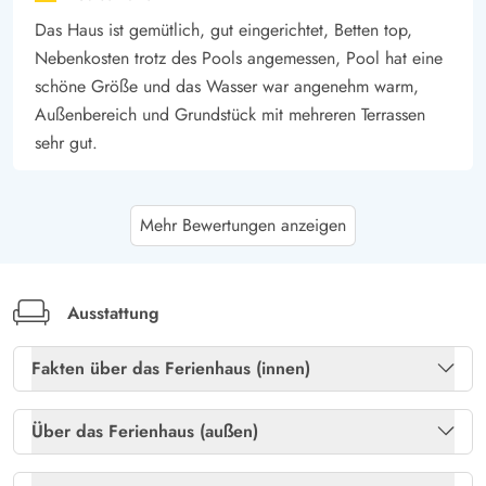
Das Haus ist gemütlich, gut eingerichtet, Betten top,
Nebenkosten trotz des Pools angemessen, Pool hat eine
schöne Größe und das Wasser war angenehm warm,
Außenbereich und Grundstück mit mehreren Terrassen
sehr gut.
Gast
3.5 von 5
Mehr Bewertungen anzeigen
3.5 von 5
3.5 out of 5
06/03/2026
Deutschland
Es ist ein kleingehaltenes Haus mit 2 Carport Plätzen. Es
gibt einen großen Pool und einen Whirpool. Die Küche
Ausstattung
ist schön groß und es gibt 2 Bäder. Wir empfangen das
Fakten über das Ferienhaus (innen)
Haus als gemütlich und schön.
Gratis internet
Ja
Über das Ferienhaus (außen)
Mette Hansen
4.5 von 5
4.5 von 5
4.5 out of 5
14/02/2026
Heizung: Elektroheizkörper
Ja
Danmark
Gartenmöbel
Ja