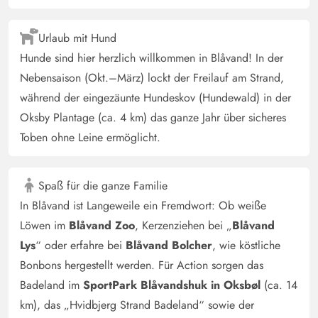
Urlaub mit Hund
Hunde sind hier herzlich willkommen in Blåvand! In der
Nebensaison (Okt.–März) lockt der Freilauf am Strand,
während der eingezäunte Hundeskov (Hundewald) in der
Oksby Plantage (ca. 4 km) das ganze Jahr über sicheres
Toben ohne Leine ermöglicht.
Spaß für die ganze Familie
In Blåvand ist Langeweile ein Fremdwort: Ob weiße
Löwen im
Blåvand Zoo
, Kerzenziehen bei „
Blåvand
Lys
“ oder erfahre bei
Blåvand Bolcher
, wie köstliche
Bonbons hergestellt werden. Für Action sorgen das
Badeland im
SportPark Blåvandshuk in Oksbøl
(ca. 14
km), das „Hvidbjerg Strand Badeland“ sowie der