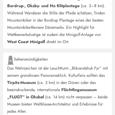
Schöne Lage - in gutem Zustand. Einfache
Bordrup-, Oksby- und Ho Klitplantage
(ca. 3–8 km).
Verbesserungen, die das Haus perfekter machen
Während Wanderer die Stille der Pfade schätzen, finden
könnten. Ich würde jederzeit den Ort wieder mieten.
Mountainbiker in der Bordrup Plantage eines der besten
Mountainbike-Reviere Dänemarks. Ein Highlight für
Wettbewerbslustige ist zudem die Minigolf-Anlage von
West Coast Minigolf
direkt im Ort.
Sehenswürdigkeiten
Das Wahrzeichen ist der Leuchtturm „Blåvandshuk Fyr“ mit
seinem grandiosen Panoramablick. Kulturfans sollten das
Tirpitz-Museum
(ca. 3 km) in den Dünen oder das
beeindruckende, internationale
Flüchtlingsmuseum
„FLUGT“ in Oksbøl
(ca. 14 km) nicht verpassen – beide
Museen bieten Weltklasse-Architektur und Erlebnisse für
jedes Alter.