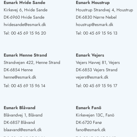
Esmark Hvide Sande
Esmark Houstrup
Kirkevej 6, Hvide Sande
Houstrup Strandvej 4, Houstrup
DK-6960 Hvide Sande
DK-6830 Nørre Nebel
hvidesande@esmark.dk
houstrup@esmark.dk
Tel:
00 45 69 15 96 20
Tel:
00 45 69 15 96 13
Esmark Henne Strand
Esmark Vejers
Strandvejen 422, Henne Strand
Vejers Havvej 81, Vejers
DK-6854 Henne
DK-6853 Vejers Strand
henne@esmark.dk
vejers@esmark.dk
Tel:
00 45 69 15 96 14
Tel:
00 45 69 15 96 17
Esmark Blåvand
Esmark Fanö
Blåvandvej 1, Blåvand
Kirkevejen 13C, Fanö
DK-6857 Blåvand
DK-6720 Fanø
blaavand@esmark.dk
fano@esmark.dk