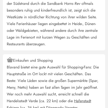
der Südstrand durch die Sandbank
Horns Rev
oftmals
besonders ruhig und kinderfreundlich ist, zeigt sich die
Gast
5 von 5
Westküste in nördlicher Richtung von ihrer wilden Seite.
5 von 5
5 out of 5
12/04/2025
Deutschland
Viele Ferienhäuser liegen eingebettet in Heide-, Dünen-
Es ist ein gemütliches und super eingerichtetes Haus. Es
oder Waldgebieten, während andere durch ihre zentrale
ist alles vorhanden was man benötigt. Die Küche ist gut
Lage im Ferienort mit kurzen Wegen zu Geschäften und
ausgestattet. Es gibt eine überdachte Terrasse. Genügend
Restaurants überzeugen.
Schränke und Stauraum ist auch vorhanden. Wir haben
uns super wohl gefühlt und würden das Haus immer
Einkaufen und Shopping
wieder buchen.
Blavand bietet eine gute Auswahl für Shopping-Fans: Die
Hauptstraße im Ort lockt mit vielen Geschäften. Das
Gast
3.5 von 5
Beste: Viele Läden sowie die großen Supermärkte (Spar,
3.5 von 5
3.5 out of 5
05/04/2025
Deutschland
Meny, Netto) haben an fast allen Tagen im Jahr geöffnet.
Es ist ein einfaches Ferienhaus,für Gäste mit nicht zu
Wer noch mehr Auswahl sucht, erreicht schnell die
großen Anspüchen. Dem Baujahr entsprechend guter
Handelsstadt Varde (ca. 22 km) oder die
Hafenstadt
Zustand,kleine Mängel können schnell behoben werden.
Esbjerg
(ca. 36 km) mit Dänemarks längster