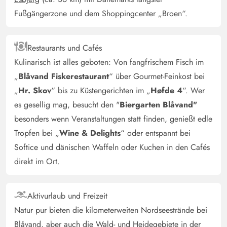
Pool ist schön warm. Für Kinder ist leider wenig. Es muss
Fußgängerzone und dem Shoppingcenter „Broen“.
dringend etwas am Fernsehempfang gemacht
werden.Saßen 2Tage ohne Empfang (Receiver defekt).
Nur3deutsche Sender,nicht doll. Das Besteck ist teilweise
Restaurants und Cafés
unbrauchbar (Messer) Kaffeelöffel haben wir schon
Kulinarisch ist alles geboten: Von fangfrischem Fisch im
geholt. Spielgeräte im Garten nicht mehr zu
„
Blåvand Fiskerestaurant
“ über Gourmet-Feinkost bei
benutzen.Die Leiter vom Pool ist sehr kurz,eine Stufe
„
Hr. Skov
“ bis zu Küstengerichten im „
Høfde 4
“. Wer
mehr wäre für ältere Leute besser zum rausklettern. Sonst
es gesellig mag, besucht den "
Biergarten Blåvand"
ist der Erhalungszustand drinnen,dem Alter entsprechend
besonders wenn Veranstaltungen statt finden, genießt edle
,gut.Draußen leider weniger.
Tropfen bei „
Wine & Delights
“ oder entspannt bei
Softice und dänischen Waffeln oder Kuchen in den Cafés
Anja Thuesen
direkt im Ort.
4 von 5
4 von 5
4 out of 5
15/02/2025
Danmark
KI Übersetzt
(Original anzeigen)
Aktivurlaub und Freizeit
Ein wirklich schöner Ort. Wirklich schönes Gebiet. Das
Natur pur bieten die kilometerweiten Nordseestrände bei
Haus als Ganzes strahlt Sommerhaus-Stimmung aus.
Blåvand, aber auch die Wald- und Heidegebiete in der