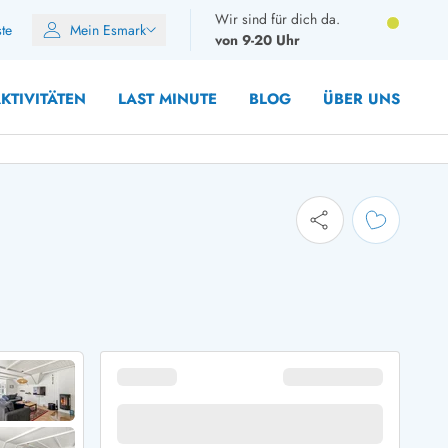
Wir sind für dich da.
ste
Mein Esmark
von 9-20 Uhr
KTIVITÄTEN
LAST MINUTE
BLOG
ÜBER UNS
8 Personen
10 Personen
12 Personen
14 Personen
Gruppen
Frühjahr
m Sommer
Herbst