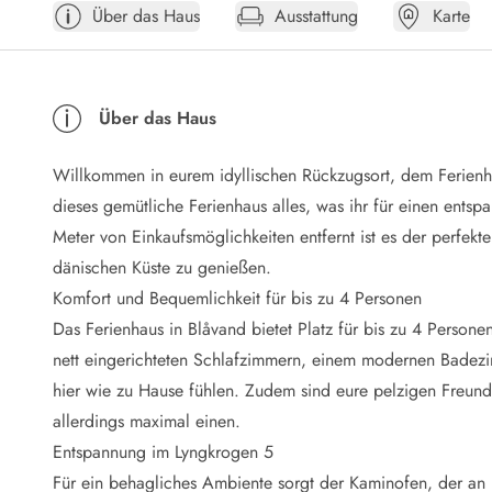
Über das Haus
Ausstattung
Karte
Öffnungszeiten
Anreise
Abreise
Ferienhaus ABC
Über das Haus
Häufige Fragen zur Buchung
Nebenkosten (Strom, Wasser usw...)
Willkommen in eurem idyllischen Rückzugsort, dem Ferienh
Verleihservice
Reisescheckliste
dieses gemütliche Ferienhaus alles, was ihr für einen ent
Endreinigung
Meter von Einkaufsmöglichkeiten entfernt ist es der perfekt
Gutschein
dänischen Küste zu genießen.
Frühbucher
Komfort und Bequemlichkeit für bis zu 4 Personen
Mietbedingungen
Das Ferienhaus in Blåvand bietet Platz für bis zu 4 Personen
Info
nett eingerichteten Schlafzimmern, einem modernen Badez
Reiseführer Dänemark
Tipps für Urlaub in Dänemark
hier wie zu Hause fühlen. Zudem sind eure pelzigen Freun
Wetter in Dänemark
allerdings maximal einen.
Saisonzeiten
Entspannung im Lyngkrogen 5
Badesicherheit im Meer
Für ein behagliches Ambiente sorgt der Kaminofen, der a