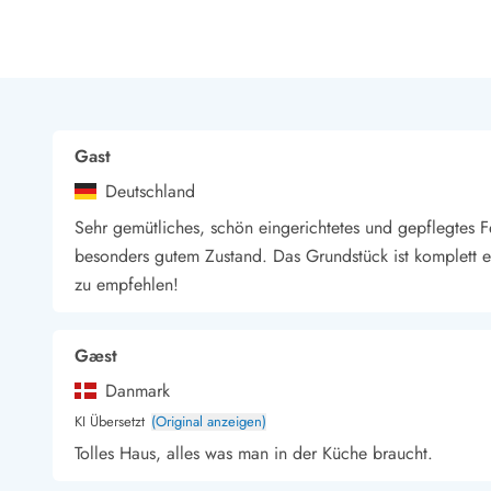
LEGOLAND® Rabatt
Urlaub mit Kindern
Urlaub mit Hund
Urlaub am Strand
Urlaub in der Natur
Finde Bernstein am Strand
Gast
Indoorspielländer in Dänemark
Deutschland
Zoos und Tierparks in Dänemark
Freizeitparks in Dänemark
Sehr gemütliches, schön eingerichtetes und gepflegtes 
Sport
besonders gutem Zustand. Das Grundstück ist komplett e
Angeln in Dänemark
zu empfehlen!
Bowling in Dänemark
Minigolf spielen in Dänemark
Schwimmhallen und Badeländer
Gæst
Golfen in Dänemark
Danmark
Fitnesscenter in Dänemark
KI Übersetzt
(Original anzeigen)
Fahrradfahren in Dänemark
Tolles Haus, alles was man in der Küche braucht.
Reiten in Dänemark
Surfen in Dänemark