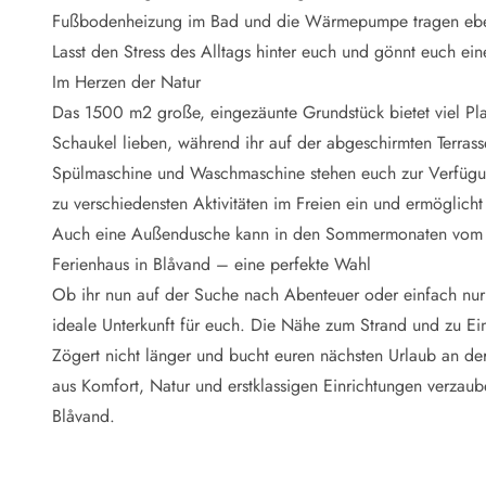
Naturschutz
Fußbodenheizung im Bad und die Wärmepumpe tragen eben
Webcam Dänemark
Lasst den Stress des Alltags hinter euch und gönnt euch ein
Ferienhauskatalog
Fotowettbewerb
Im Herzen der Natur
Karte
Das 1500 m2 große, eingezäunte Grundstück bietet viel Pl
Vorteile bei uns
Schaukel lieben, während ihr auf der abgeschirmten Terrasse
Reisecurity
Spülmaschine und Waschmaschine stehen euch zur Verfügun
Esmark KidsVIP
zu verschiedensten Aktivitäten im Freien ein und ermöglicht
Esmark VIP - Partnervorteile und Rabatte
Auch eine Außendusche kann in den Sommermonaten vom 1.
Preisgarantie
Keine Kaution
Ferienhaus in Blåvand – eine perfekte Wahl
Gästebewertungen
Ob ihr nun auf der Suche nach Abenteuer oder einfach nur 
Gratis WLAN
ideale Unterkunft für euch. Die Nähe zum Strand und zu Ein
Rabatt
Zögert nicht länger und bucht euren nächsten Urlaub an de
We love people
aus Komfort, Natur und erstklassigen Einrichtungen verzau
Blåvand.
Freizeit
Esmark VIP Partnervorteile
Esmark KidsVIP