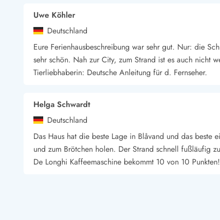
Wandern in Dänemark
Uwe Köhler
Wasserski in Dänemark
Deutschland
Segeln in Dänemark
Kultur in Dänemark
Eure Ferienhausbeschreibung war sehr gut. Nur: die Schl
Historische Museen
sehr schön. Nah zur City, zum Strand ist es auch nicht 
Sehenswürdigkeiten
Tierliebhaberin: Deutsche Anleitung für d. Fernseher.
Kunstmuseen
Kunsthandwerk und Galerien
Essen und Trinken
Helga Schwardt
Einkaufen und Shopping
Deutschland
Weihnachten in Dänemark
Das Haus hat die beste Lage in Blåvand und das beste e
Heiraten in Dänemark
und zum Brötchen holen. Der Strand schnell fußläufig z
Wikinger in Dänemark
De Longhi Kaffeemaschine bekommt 10 von 10 Punkten!
Hygge
Pyt
Vibeke Christensen
Danmark