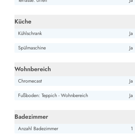
Terrasse: offen
Ja
Es war ein sehr schönes Ferienhaus. Liebevoll eingerichte
versehen. Wir fühlten uns dort sehr zuhause.
Küche
Kühlschrank
Ja
Spülmaschine
Ja
Wohnbereich
Chromecast
Ja
Fußboden: Teppich - Wohnbereich
Ja
Badezimmer
Anzahl Badezimmer
1