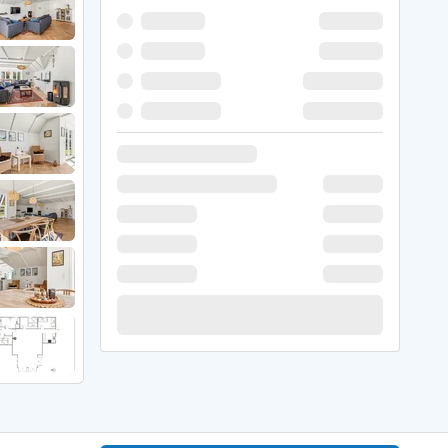
 Winter
er Weihnachten
r Silvester
 Nymindegab
ömö
 Ringköbing Fjord
ndervig
odbjerge
 Thorsminde
erso Klit
ers Strand
ster Husby