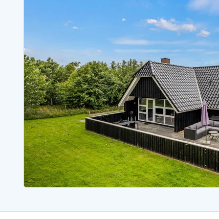
Ferienhäuser mit Whirlpool
Ferienh
Ferienhäuser mit Freitagswechsel
Ferienh
Ferienhäuser mit Samstagswechsel
Ferienh
Ferienhäuser Bjerregard
Ferienhäuser Blavand
Ferienhäuser Hvide S
Ferienhäuser Argab
Ferienh
Ferienhäuser in Arrild
Ferienh
Ferienhäuser Bjerregard
Ferienh
Ferienhäuser Blavand
Ferienhä
Ferienhäuser Bork Havn
Ferienh
Ferienhäuser Fjand
Ferienh
Ferienhäuser Fanö
Ferienh
Ferienhäuser Graerup Strand
Ferienh
Ferienhäuser Haurvig
Ferienh
Ferienhäuser Henne Strand
Ferienhä
Esmark Reisecurity
Esmark KidsVIP
Esmark VIP Partnervorteile
Vorteil
Praktische Informationen