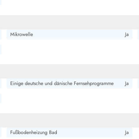
t. Nicht nur alter Kitsch, sondern wirklich mit schönen Details
Mikrowelle
Ja
Einige deutsche und dänische Fernsehprogramme
Ja
Fußbodenheizung Bad
Ja