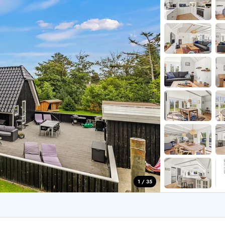
aus für 2 Personen
Ferienhäuser im
aus für 4 Personen
Ferienhäuser üb
aus für 6 Personen
Ferienhäuser übe
ande
Ferienhäuser Sondervig
äuser Ho
Ferienhäuser in
äuser Houstrup
Ferienhäuser R
äuser Houvig
Ferienhäuser am
user auf Holmsland Klit
Ferienhäuser So
äuser in Holmsland
Ferienhäuser Sk
äuser Hvide Sande
Ferienhäuser in
äuser Jegum
Ferienhäuser Ved
äuser Klegod
Ferienhäuser Vej
äuser Lodbjerg Hede
Ferienhäuser Ve
user Nr. Lyngvig
1 / 35
e bei uns