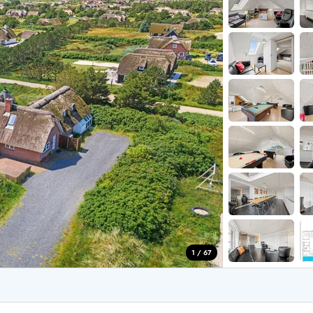
aus für 2 Personen
Ferienhäuser im
aus für 4 Personen
Ferienhäuser üb
aus für 6 Personen
Ferienhäuser übe
ande
Ferienhäuser Sondervig
äuser Ho
Ferienhäuser in
äuser Houstrup
Ferienhäuser R
äuser Houvig
Ferienhäuser am
user auf Holmsland Klit
Ferienhäuser So
äuser in Holmsland
Ferienhäuser Sk
äuser Hvide Sande
Ferienhäuser in
äuser Jegum
Ferienhäuser Ved
äuser Klegod
Ferienhäuser Vej
äuser Lodbjerg Hede
Ferienhäuser Ve
user Nr. Lyngvig
1 / 67
e bei uns