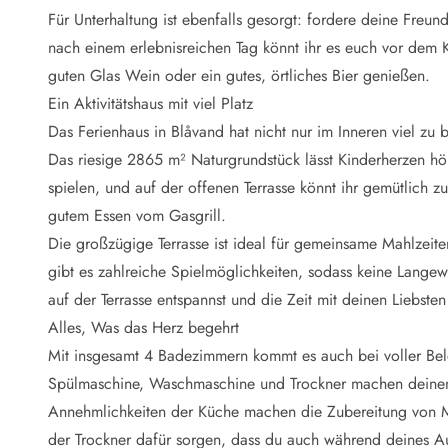
Naturschutz
Für Unterhaltung ist ebenfalls gesorgt: fordere deine Freu
Webcam Dänemark
nach einem erlebnisreichen Tag könnt ihr es euch vor de
Ferienhauskatalog
Fotowettbewerb
guten Glas Wein oder ein gutes, örtliches Bier genießen.
Karte
Ein Aktivitätshaus mit viel Platz
Vorteile bei uns
Das Ferienhaus in Blåvand hat nicht nur im Inneren viel zu
Reisecurity
Das riesige 2865 m² Naturgrundstück lässt Kinderherzen hö
Esmark KidsVIP
spielen, und auf der offenen Terrasse könnt ihr gemütlich zu
Esmark VIP - Partnervorteile und Rabatte
gutem Essen vom Gasgrill.
Preisgarantie
Keine Kaution
Die großzügige Terrasse ist ideal für gemeinsame Mahlzeite
Gästebewertungen
gibt es zahlreiche Spielmöglichkeiten, sodass keine Lang
Gratis WLAN
auf der Terrasse entspannst und die Zeit mit deinen Liebsten
Rabatt
Alles, Was das Herz begehrt
We love people
Mit insgesamt 4 Badezimmern kommt es auch bei voller Bel
Spülmaschine, Waschmaschine und Trockner machen deinen
Freizeit
Esmark VIP Partnervorteile
Annehmlichkeiten der Küche machen die Zubereitung von 
Esmark KidsVIP
der Trockner dafür sorgen, dass du auch während deines Auf