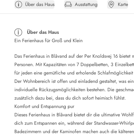
Über das Haus
Ausstattung
Karte
Öffnungszeiten
Anreise
Abreise
Ferienhaus ABC
Über das Haus
Häufige Fragen zur Buchung
Ein Ferienhaus für Groß und Klein
Nebenkosten (Strom, Wasser usw...)
Verleihservice
Reisescheckliste
Das Ferienhaus in Blåvand auf der Per Knoldsvej 16 bietet 
Endreinigung
Personen. Mit Kapazitäten von 7 Doppelbetten, 3 Einzelbette
Gutschein
für jeden eine gemütliche und erholende Schlafmöglichkei
Frühbucher
Der Wohnbereich ist offen und einladend gestaltet, was ein
Mietbedingungen
individuelle Rückzugsmöglichkeiten bestehen. Die geschma
Info
zusätzlich dazu bei, dass du dich sofort heimisch fühlst.
Reiseführer Dänemark
Tipps für Urlaub in Dänemark
Komfort und Entspannung pur
Wetter in Dänemark
Dieses Ferienhaus in Blåvand bietet dir die ultimative W
Saisonzeiten
dich zum Entspannen ein, während der Standwasser-Whirlpo
Badesicherheit im Meer
Badezimmern und der Kaminofen machen auch die kälteren 