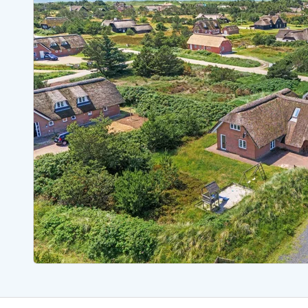
Ferienhäuser mit Whirlpool
Ferienh
Ferienhäuser mit Freitagswechsel
Ferienh
Ferienhäuser mit Samstagswechsel
Ferienh
Ferienhäuser Bjerregard
Ferienhäuser Blavand
Ferienhäuser Hvide S
Ferienhäuser Argab
Ferienh
Ferienhäuser in Arrild
Ferienh
Ferienhäuser Bjerregard
Ferienh
Ferienhäuser Blavand
Ferienhä
Ferienhäuser Bork Havn
Ferienh
Ferienhäuser Fjand
Ferienh
Ferienhäuser Fanö
Ferienh
Ferienhäuser Graerup Strand
Ferienh
Ferienhäuser Haurvig
Ferienh
Ferienhäuser Henne Strand
Ferienhä
Esmark Reisecurity
Esmark KidsVIP
Esmark VIP Partnervorteile
Vorteil
Praktische Informationen