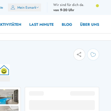
Wir sind für dich da.
ste
Mein Esmark
von 9-20 Uhr
KTIVITÄTEN
LAST MINUTE
BLOG
ÜBER UNS
8 Personen
10 Personen
12 Personen
14 Personen
Gruppen
Frühjahr
m Sommer
Herbst