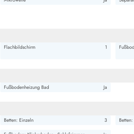
smark Blavand
Esmark Vejers
Esmark Henne
Esmark Römö
Esmark Hv
Flachbildschirm
1
Fußbod
Fußbodenheizung Bad
Ja
Betten: Einzeln
3
Betten: