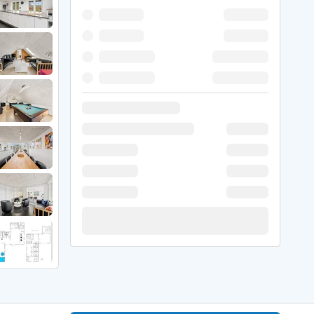
 Winter
er Weihnachten
r Silvester
 Nymindegab
ömö
 Ringköbing Fjord
ndervig
odbjerge
 Thorsminde
erso Klit
ers Strand
ster Husby