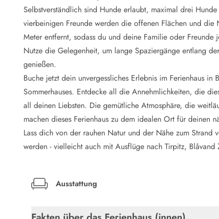
LEGOLAND® Rabatt
Selbstverständlich sind Hunde erlaubt, maximal drei Hunde
Urlaub mit Kindern
vierbeinigen Freunde werden die offenen Flächen und die 
Urlaub mit Hund
Meter entfernt, sodass du und deine Familie oder Freunde 
Urlaub am Strand
Nutze die Gelegenheit, um lange Spaziergänge entlang der
Urlaub in der Natur
Finde Bernstein am Strand
genießen.
Indoorspielländer in Dänemark
Buche jetzt dein unvergessliches Erlebnis im Ferienhaus in
Zoos und Tierparks in Dänemark
Sommerhauses. Entdecke all die Annehmlichkeiten, die diese
Freizeitparks in Dänemark
all deinen Liebsten. Die gemütliche Atmosphäre, die weitlä
Sport
machen dieses Ferienhaus zu dem idealen Ort für deinen nä
Angeln in Dänemark
Lass dich von der rauhen Natur und der Nähe zum Strand ve
Bowling in Dänemark
Minigolf spielen in Dänemark
werden - vielleicht auch mit Ausflüge nach Tirpitz, Blåvan
Schwimmhallen und Badeländer
Golfen in Dänemark
Fitnesscenter in Dänemark
Ausstattung
Fahrradfahren in Dänemark
Reiten in Dänemark
Fakten über das Ferienhaus (innen)
Surfen in Dänemark