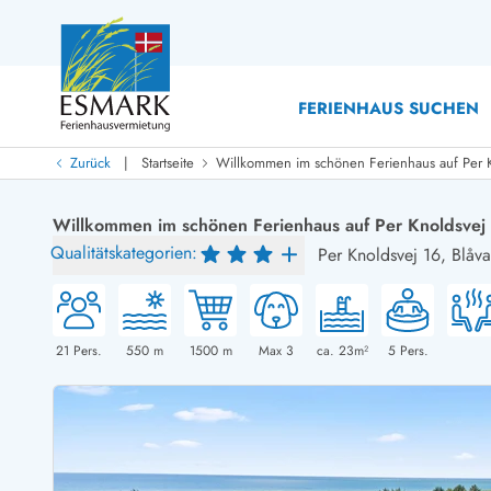
FERIENHAUS SUCHEN
|
Zurück
Startseite
Willkommen im schönen Ferienhaus auf Per 
Last Minute
Last Minute
Willkommen im schönen Ferienhaus auf Per Knoldsvej
Neu bei uns!
Qualitätskategorien:
Per Knoldsvej 16,
Blåv
Neue Ferienhäuser bei ESMARK
Ferienhäuser mit Pool
Ferienhäuser
Neurenovierte Ferienhäuser
Ferienh
Ferienhäuser mit Endreinigung inklusive
Ferienhä
Ferienhäuser dicht am Strand
Ferienhä
21
Pers.
550
m
1500
m
Max 3
ca. 23m²
5
Pers.
Ferienhäuser mit Internet
Ferienhä
Ferienhäuser neu gebaut
Ferienh
Ferienhäuser mit Sauna
Ferienhä
Ferienhäuser Nicht-Raucher
Luxus Fe
Ferienhäuser mit Aussicht
Ferienh