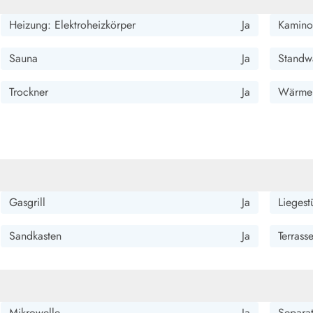
Heizung: Elektroheizkörper
Ja
Kamino
Sauna
Ja
Standwa
Trockner
Ja
Wärme
Gasgrill
Ja
Liegest
Sandkasten
Ja
Terrass
Mikrowelle
Ja
Separat