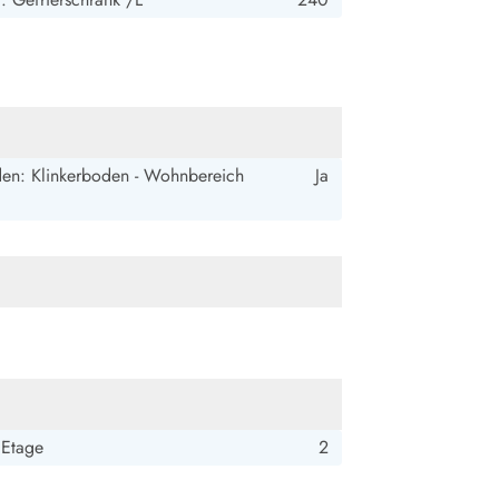
ide Sande
Das Team im Hintergrund
en: Klinkerboden - Wohnbereich
Ja
 Etage
2