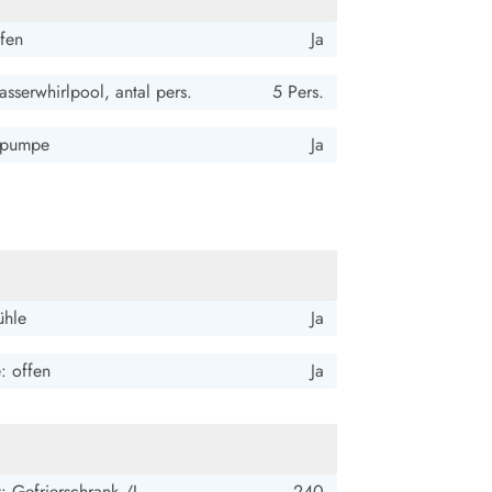
fen
Ja
sserwhirlpool, antal pers.
5 Pers.
pumpe
Ja
ühle
Ja
e: offen
Ja
: Gefrierschrank /L
240