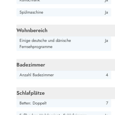
Esmark Bjerregard
Esmark Sondervig
Esmark Houstrup
Esmark Fanö
E
Kontakt & Öffnungszeiten
Spülmaschine
Ja
Qualität seit 1965
Über uns
Nachhaltigkeit
Wohnbereich
Das sagen unsere Gäste
Newsletter
Einige deutsche und dänische
Ja
Sponsoren - Esmark unterstützt
Fernsehprogramme
Mietbedingungen
Datenschutzerklärung
Impressum
Badezimmer
Presse
Anzahl Badezimmer
4
Schlafplätze
Betten: Doppelt
7