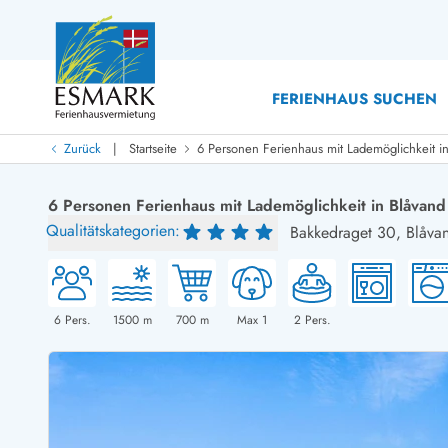
FERIENHAUS SUCHEN
|
Zurück
Startseite
6 Personen Ferienhaus mit Lademöglichkeit i
Last Minute
Last Minute
6 Personen Ferienhaus mit Lademöglichkeit in Blåvand
Neu bei uns!
Qualitätskategorien:
Bakkedraget 30,
Blåva
Neue Ferienhäuser bei ESMARK
Ferienhäuser mit Pool
Ferienhäuser
Neurenovierte Ferienhäuser
Ferienh
Ferienhäuser mit Endreinigung inklusive
Ferienhä
Ferienhäuser dicht am Strand
Ferienhä
6
Pers.
1500
m
700
m
Max 1
2
Pers.
Ferienhäuser mit Internet
Ferienhä
Ferienhäuser neu gebaut
Ferienh
Ferienhäuser mit Sauna
Ferienhä
Ferienhäuser Nicht-Raucher
Luxus Fe
Ferienhäuser mit Aussicht
Ferienh