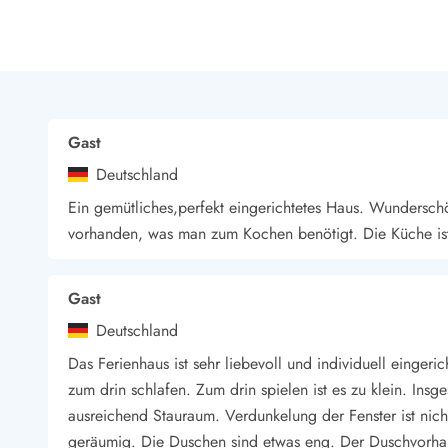
LEGOLAND® Rabatt
Urlaub mit Kindern
Urlaub mit Hund
Urlaub am Strand
Urlaub in der Natur
Finde Bernstein am Strand
Gast
Indoorspielländer in Dänemark
Deutschland
Zoos und Tierparks in Dänemark
Freizeitparks in Dänemark
Ein gemütliches,perfekt eingerichtetes Haus. Wunderschö
Sport
vorhanden, was man zum Kochen benötigt. Die Küche is
Angeln in Dänemark
Bowling in Dänemark
Gast
Minigolf spielen in Dänemark
Schwimmhallen und Badeländer
Deutschland
Golfen in Dänemark
Das Ferienhaus ist sehr liebevoll und individuell einger
Fitnesscenter in Dänemark
zum drin schlafen. Zum drin spielen ist es zu klein. Ins
Fahrradfahren in Dänemark
ausreichend Stauraum. Verdunkelung der Fenster ist nich
Reiten in Dänemark
geräumig. Die Duschen sind etwas eng. Der Duschvorha
Surfen in Dänemark