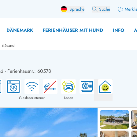
Sprache
Suche
Merkli
DÄNEMARK
FERIENHÄUSER MIT HUND
INFO
A
n Blåvand
nd
-
Ferienhausnr.: 60578
 mit Hund
äuser mit Sonntagswechsel
Ferienhaus für 
user für Angler
Ferienhaus für 
user mit Aktivitätsraum
Ferienhaus für 
Glasfaserinternet
Laden
user mit Ladestation (E-Auto)
Ferienhaus für 
äuser mit Kaminofen
Ferienhaus für 
user mit Kindern
Ferienhäuser im 
rienhäuser
Ferienhäuser i
äuser mit Nebensaionrabatt
Ferienhäuser im 