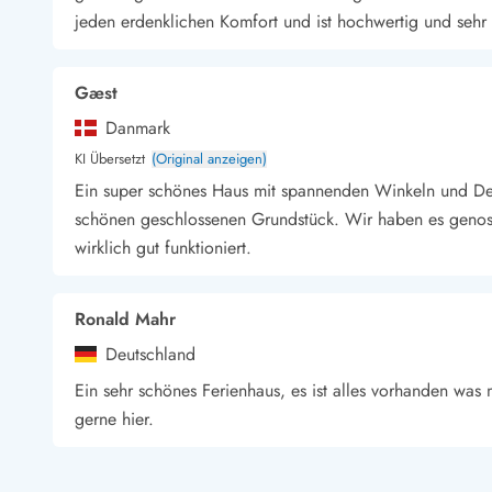
jeden erdenklichen Komfort und ist hochwertig und sehr 
Wandern in Dänemark
Wasserski in Dänemark
Segeln in Dänemark
Gæst
Kultur in Dänemark
Historische Museen
Danmark
Sehenswürdigkeiten
KI Übersetzt
(Original anzeigen)
Kunstmuseen
Ein super schönes Haus mit spannenden Winkeln und Deck
Kunsthandwerk und Galerien
schönen geschlossenen Grundstück. Wir haben es genos
Essen und Trinken
wirklich gut funktioniert.
Einkaufen und Shopping
Weihnachten in Dänemark
Heiraten in Dänemark
Ronald Mahr
Wikinger in Dänemark
Deutschland
Hygge
Ein sehr schönes Ferienhaus, es ist alles vorhanden was
Pyt
gerne hier.
Melanie Hart