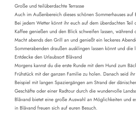
Naturschutz
Große und teilüberdachte Terrasse
Webcam Dänemark
Auch im Außenbereich dieses schönen Sommerhauses auf Bak
Ferienhauskatalog
Fotowettbewerb
Bei jedem Wetter könnt ihr euch auf dem überdachten Teil de
Karte
Kaffee genießen und den Blick schweifen lassen, während d
Vorteile bei uns
Macht abends den Grill an und genießt ein leckeres Abend
Reisecurity
Sommerabenden draußen ausklingen lassen könnt und die le
Esmark KidsVIP
Entdecke den Urlaubsort Blåvand
Esmark VIP - Partnervorteile und Rabatte
Morgens kannst du die erste Runde mit dem Hund zum Bäck
Preisgarantie
Keine Kaution
Frühstück mit der ganzen Familie zu holen. Danach seid ih
Gästebewertungen
Beispiel mit langen Spaziergängen am Strand der dänischen
Gratis WLAN
Geschäfte oder einer Radtour durch die wundervolle Lands
Rabatt
Blåvand bietet eine große Auswahl an Möglichkeiten und es
We love people
in Blåvand freuen sich auf euren Besuch.
Freizeit
Esmark VIP Partnervorteile
Esmark KidsVIP