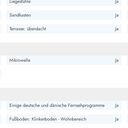
Liegestühle
Ja
Sandkasten
Ja
Terrasse: überdacht
Ja
ürlichen Gebiet. Die Ausstattung lässt keine Wünsche offen. Die
n Eigentümer. Eine Außenbeleuchtung im Terrassenbereich. Ein
Mikrowelle
Ja
sgrundris. Perfekt und geschmackvoll eingerichtet. Alles zum
Einige deutsche und dänische Fernsehprogramme
Ja
Fußboden: Klinkerboden - Wohnbereich
Ja
eine Familie mit zwei Kindern optimal! (4Personen) Ruhig gelegen