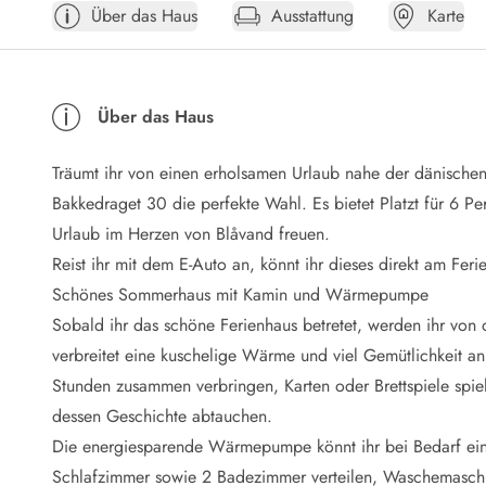
Über das Haus
Ausstattung
Karte
Öffnungszeiten
Anreise
Abreise
Ferienhaus ABC
Über das Haus
Häufige Fragen zur Buchung
Nebenkosten (Strom, Wasser usw...)
Träumt ihr von einen erholsamen Urlaub nahe der dänische
Verleihservice
Reisescheckliste
Bakkedraget 30 die perfekte Wahl. Es bietet Platzt für 6 P
Endreinigung
Urlaub im Herzen von Blåvand freuen.
Gutschein
Reist ihr mit dem E-Auto an, könnt ihr dieses direkt am Fer
Frühbucher
Schönes Sommerhaus mit Kamin und Wärmepumpe
Mietbedingungen
Sobald ihr das schöne Ferienhaus betretet, werden ihr vo
Info
verbreitet eine kuschelige Wärme und viel Gemütlichkeit a
Reiseführer Dänemark
Tipps für Urlaub in Dänemark
Stunden zusammen verbringen, Karten oder Brettspiele spie
Wetter in Dänemark
dessen Geschichte abtauchen.
Saisonzeiten
Die energiesparende Wärmepumpe könnt ihr bei Bedarf eins
Badesicherheit im Meer
Schlafzimmer sowie 2 Badezimmer verteilen, Waschemaschin