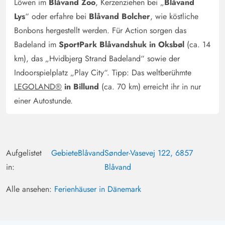
Löwen im
Blåvand Zoo
, Kerzenziehen bei „
Blåvand
Lys
“ oder erfahre bei
Blåvand Bolcher
, wie köstliche
Bonbons hergestellt werden. Für Action sorgen das
Badeland im
SportPark Blåvandshuk in Oksbøl
(ca. 14
km), das „Hvidbjerg Strand Badeland“ sowie der
Indoorspielplatz „Play City“. Tipp: Das weltberühmte
LEGOLAND®
in Billund
(ca. 70 km) erreicht ihr in nur
einer Autostunde.
Aufgelistet
Gebiete
Blåvand
Sønder-Vasevej 122, 6857
in:
Blåvand
Alle ansehen:
Ferienhäuser in Dänemark