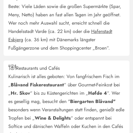
Beste: Viele Läden sowie die großen Supermärkte (Spar,
Meny, Netto) haben an fast allen Tagen im Jahr geöffnet.
Wer noch mehr Auswahl sucht, erreicht schnell die
Handelsstadt Varde (ca. 22 km) oder die
Hafenstadt
Esbjerg
(ca. 36 km) mit Dänemarks längster
Fußgängerzone und dem Shoppingcenter „Broen“.
Restaurants und Cafés
Kulinarisch ist alles geboten: Von fangfrischem Fisch im
„
Blåvand Fiskerestaurant
“ über Gourmet-Feinkost bei
„
Hr. Skov
“ bis zu Küstengerichten im „
Høfde 4
“. Wer
es gesellig mag, besucht den "
Biergarten Blåvand"
besonders wenn Veranstaltungen statt finden, genießt edle
Tropfen bei „
Wine & Delights
“ oder entspannt bei
Softice und dänischen Waffeln oder Kuchen in den Cafés