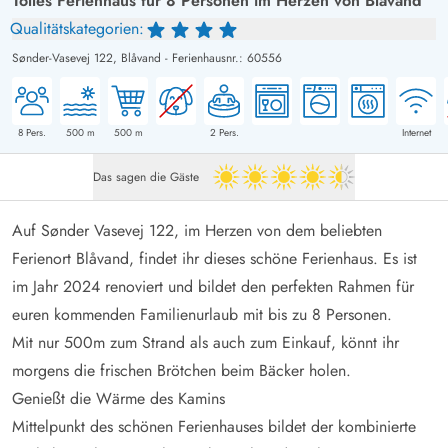
Tolles Ferienhaus für 8 Personen im Herzen von Blåvand
Qualitätskategorien:
Sønder-Vasevej 122,
Blåvand
-
Ferienhausnr.: 60556
8
Pers.
500
m
500
m
2
Pers.
Internet
Das sagen die Gäste
4.5 von 5
Auf Sønder Vasevej 122, im Herzen von dem beliebten
Ferienort Blåvand, findet ihr dieses schöne Ferienhaus. Es ist
im Jahr 2024 renoviert und bildet den perfekten Rahmen für
euren kommenden Familienurlaub mit bis zu 8 Personen.
Mit nur 500m zum Strand als auch zum Einkauf, könnt ihr
morgens die frischen Brötchen beim Bäcker holen.
Genießt die Wärme des Kamins
Mittelpunkt des schönen Ferienhauses bildet der kombinierte