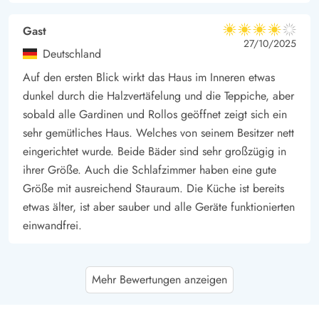
Gast
4 von 5
4 von 5
4 out of 5
27/10/2025
Deutschland
Auf den ersten Blick wirkt das Haus im Inneren etwas
dunkel durch die Halzvertäfelung und die Teppiche, aber
sobald alle Gardinen und Rollos geöffnet zeigt sich ein
sehr gemütliches Haus. Welches von seinem Besitzer nett
eingerichtet wurde. Beide Bäder sind sehr großzügig in
ihrer Größe. Auch die Schlafzimmer haben eine gute
Größe mit ausreichend Stauraum. Die Küche ist bereits
etwas älter, ist aber sauber und alle Geräte funktionierten
einwandfrei.
Jens Apel
4.5 von 5
Mehr Bewertungen anzeigen
4.5 von 5
4.5 out of 5
28/08/2025
Deutschland
Wir waren mit 8 Personen (5 Erwachsene und 3 Kinder)