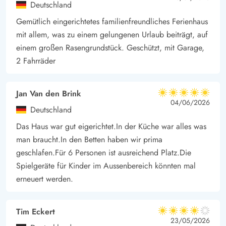
euch in den Cafés und Restaurants verwöhnen lassen könnt.
Deutschland
Ausflüge könnt ihr zum Leuchtturm in Blåvand machen, das
Gemütlich eingerichtetes familienfreundliches Ferienhaus
Tirpitz Museum besuchen oder mit den Kindern in den Blåvand
mit allem, was zu einem gelungenen Urlaub beiträgt, auf
Zoo fahren.
einem großen Rasengrundstück. Geschützt, mit Garage,
Die Lademöglichkeit für das Elektroauto ist eine Ladestation
2 Fahrräder
mit Typ 2 Stecker.
Jan Van den Brink
5 von 5
5 von 5
5 out of 5
04/06/2026
Deutschland
Das Haus war gut eigerichtet.In der Küche war alles was
man braucht.In den Betten haben wir prima
geschlafen.Für 6 Personen ist ausreichend Platz.Die
Spielgeräte für Kinder im Aussenbereich könnten mal
erneuert werden.
Tim Eckert
4 von 5
4 von 5
4 out of 5
23/05/2026