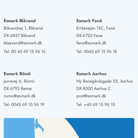
Esmark Blåvand
Esmark Fanö
Blåvandvej 1, Blåvand
Kirkevejen 13C, Fanö
DK-6857 Blåvand
DK-6720 Fanø
blaavand@esmark.dk
fano@esmark.dk
Tel:
00 45 69 15 96 16
Tel:
0045 69 15 96 18
Esmark Römö
Esmark Aarhus
Juvrevej 6, Römö
Ny Banegårdsgade 55, Aarhus
DK-6792 Rømø
DK-8000 Aarhus C
romo@esmark.dk
post@esmark.dk
Tel:
0045 69 15 96 19
Tel:
+45 69 15 96 15