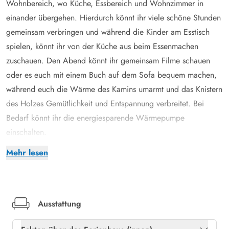
Wohnbereich, wo Küche, Essbereich und Wohnzimmer in
einander übergehen. Hierdurch könnt ihr viele schöne Stunden
gemeinsam verbringen und während die Kinder am Esstisch
spielen, könnt ihr von der Küche aus beim Essenmachen
zuschauen. Den Abend könnt ihr gemeinsam Filme schauen
oder es euch mit einem Buch auf dem Sofa bequem machen,
während euch die Wärme des Kamins umarmt und das Knistern
des Holzes Gemütlichkeit und Entspannung verbreitet. Bei
Bedarf könnt ihr die energiesparende Wärmepumpe
einschalten.
Um neue Energie für den kommenden Tage zu tanken, stehen
Mehr lesen
euch 4 Schlafzimmer mit insgsamt 8 Einzelbetten zur
Verfügung. Ebenso steht euch ein großes Badezimmer mit
Whirlpool zur Verfügung, so dass ihr nach langen
Strandspaziergängen euch die Seele baumeln lasst. Des
Ausstattung
Weiteren ist eine Gästetoilette vorhanden, so dass es morgens