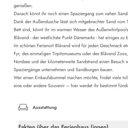
LEGOLAND® Rabatt
genießen.
Urlaub mit Kindern
Danach könnt ihr noch einen Spaziergang zum nahen Sand
Urlaub mit Hund
Dank der Außendusche lässt sich mitgebrachter Sand vom 1.
Urlaub am Strand
Bett sind, könnt ihr im warmen Wasser des Außenwhirlpools
Urlaub in der Natur
Finde Bernstein am Strand
Blåvand - der westlichste Punkt Dänemarks - hat einiges zu 
Indoorspielländer in Dänemark
Im schönen Ferienort Blåvand wird für jeden Geschmack et
Zoos und Tierparks in Dänemark
Fyr, des einmaligen Tirpitzmuseums oder des Blåvand Zoos, 
Freizeitparks in Dänemark
Nordsee und der kilometerweite Sandstrand einen Besuch we
Sport
Spaziergänge unternehmen und Sandburgen bauen.
Angeln in Dänemark
Wer einen Einkaufsbummel machen möchte, findet viele toll
Bowling in Dänemark
Minigolf spielen in Dänemark
eine oder andere Souvenir – hier werdet ihr bestimmt fünd
Schwimmhallen und Badeländer
Golfen in Dänemark
Fitnesscenter in Dänemark
Ausstattung
Fahrradfahren in Dänemark
Reiten in Dänemark
Fakten über das Ferienhaus (innen)
Surfen in Dänemark