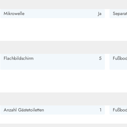
smark Blavand
Esmark Vejers
Esmark Henne
Esmark Römö
Esmark Hv
Mikrowelle
Ja
Separat
Flachbildschirm
5
Fußbod
Anzahl Gästetoiletten
1
Fußbod