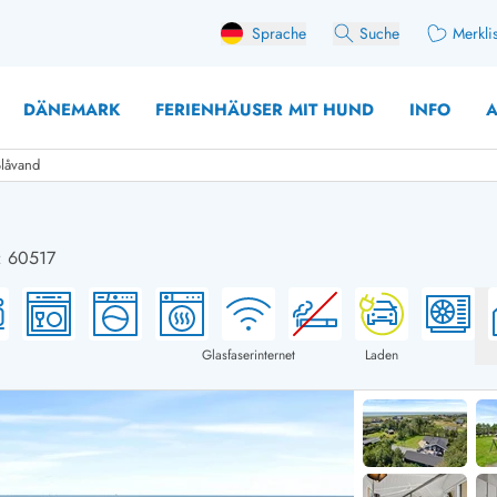
Sprache
Suche
Merkli
DÄNEMARK
FERIENHÄUSER MIT HUND
INFO
A
Blåvand
.: 60517
 mit Hund
äuser mit Sonntagswechsel
Ferienhaus für 
user für Angler
Ferienhaus für 
user mit Aktivitätsraum
Ferienhaus für 
Glasfaserinternet
Laden
user mit Ladestation (E-Auto)
Ferienhaus für 
äuser mit Kaminofen
Ferienhaus für 
user mit Kindern
Ferienhäuser im 
rienhäuser
Ferienhäuser i
äuser mit Nebensaionrabatt
Ferienhäuser im 