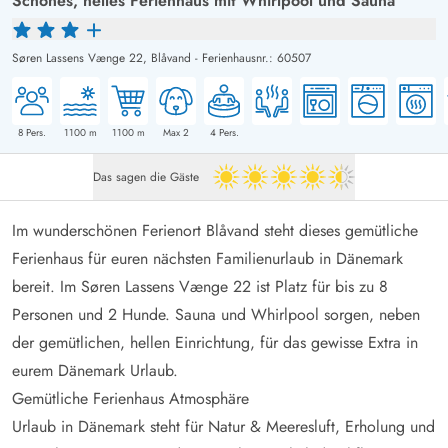
Schönes, helles Ferienhaus mit Whirlpool und Sauna
Søren Lassens Vænge 22,
Blåvand
-
Ferienhausnr.: 60507
8
Pers.
1100
m
1100
m
Max 2
4
Pers.
Das sagen die Gäste
4.5 von 5
Im wunderschönen Ferienort Blåvand steht dieses gemütliche
Ferienhaus für euren nächsten Familienurlaub in Dänemark
bereit. Im Søren Lassens Vænge 22 ist Platz für bis zu 8
Personen und 2 Hunde. Sauna und Whirlpool sorgen, neben
der gemütlichen, hellen Einrichtung, für das gewisse Extra in
eurem Dänemark Urlaub.
Gemütliche Ferienhaus Atmosphäre
Urlaub in Dänemark steht für Natur & Meeresluft, Erholung und