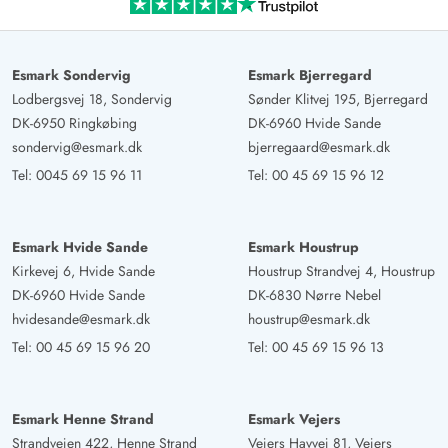
Esmark Sondervig
Esmark Bjerregard
Lodbergsvej 18, Sondervig
Sønder Klitvej 195, Bjerregard
DK-6950 Ringkøbing
DK-6960 Hvide Sande
sondervig@esmark.dk
bjerregaard@esmark.dk
Tel:
0045 69 15 96 11
Tel:
00 45 69 15 96 12
Esmark Hvide Sande
Esmark Houstrup
Kirkevej 6, Hvide Sande
Houstrup Strandvej 4, Houstrup
DK-6960 Hvide Sande
DK-6830 Nørre Nebel
hvidesande@esmark.dk
houstrup@esmark.dk
Tel:
00 45 69 15 96 20
Tel:
00 45 69 15 96 13
Esmark Henne Strand
Esmark Vejers
Strandvejen 422, Henne Strand
Vejers Havvej 81, Vejers