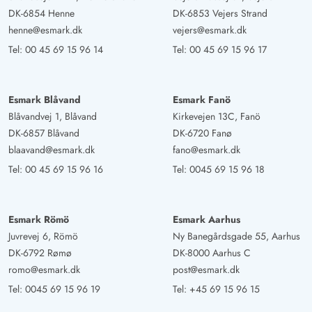
DK-6854 Henne
DK-6853 Vejers Strand
henne@esmark.dk
vejers@esmark.dk
Tel:
00 45 69 15 96 14
Tel:
00 45 69 15 96 17
Esmark Blåvand
Esmark Fanö
Blåvandvej 1, Blåvand
Kirkevejen 13C, Fanö
DK-6857 Blåvand
DK-6720 Fanø
blaavand@esmark.dk
fano@esmark.dk
Tel:
00 45 69 15 96 16
Tel:
0045 69 15 96 18
Esmark Römö
Esmark Aarhus
Juvrevej 6, Römö
Ny Banegårdsgade 55, Aarhus
DK-6792 Rømø
DK-8000 Aarhus C
romo@esmark.dk
post@esmark.dk
Tel:
0045 69 15 96 19
Tel:
+45 69 15 96 15