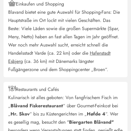
Einkaufen und Shopping
Blavand bietet eine gute Auswahl für Shopping-Fans: Die
Hauptstraße im Ort lockt mit vielen Geschäften. Das
Beste: Viele Läden sowie die großen Supermärkte (Spar,
Meny, Netto) haben an fast allen Tagen im Jahr geöffnet.
Wer noch mehr Auswahl sucht, erreicht schnell die
Handelsstadt Varde (ca. 22 km) oder die
Hafenstadt
Esbjerg
(ca. 36 km) mit Dänemarks längster
Fußgängerzone und dem Shoppingcenter „Broen“.
Restaurants und Cafés
Kulinarisch ist alles geboten: Von fangfrischem Fisch im
„
Blåvand Fiskerestaurant
“ über Gourmet-Feinkost bei
„
Hr. Skov
“ bis zu Küstengerichten im „
Høfde 4
“. Wer
es gesellig mag, besucht den "
Biergarten Blåvand"
besonders wenn Veranstaltungen statt finden, genießt edle