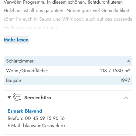
Verwöhn Programm. In diesem schönen, lichtdurchfluteten
Holzhaus ist all das garantiert. Neben ganz viel Gemütlichkeit
könnt ihr euch in Sauna und Whirlpool, auch auf das passende
Wellnessprogramm freuen.
Der Ort an dem ihr gemeinsame Stunden verbringen könnt, ist
Mehr lesen
der großzügige Wohn-Essbereich mit offener Küche. Die
hellen, ausgebauten Dachschrägen, und die vielen Fenster
Schlafzimmer:
4
sorgen für einen traumhaften Lichteinfall und ein schönes
Wohngefühl. Wenn das Feuer im Kaminofen knistert, es nach
Wohn-/Grundfläche:
113 / 1530 m²
einem leckeren Abendessen duftet und ihr euch auf einen
Baujahr:
1997
gemeinsamen Spieleabend freut, dann wisst ihr was“ Hygge“
bedeutet.
Servicebüro
Das Ferienhaus hat insgesamt 4 Schlafzimmer, und es gibt ein
Esmark Blåvand
paar kleine Stufen hinunter zu zwei der Schlafzimmer. 3 davon
Telefon: 00 45 69 15 96 16
haben bequeme Doppelbetten und ein Schlafzimmer hat zwei
E-Mail: blaavand@esmark.dk
Einzelbetten. Es gibt auch noch einen kleinen Dachboden, den