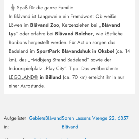
Spaß für die ganze Familie
In Blåvand ist Langeweile ein Fremdwort: Ob weiße
Löwen im
Blåvand Zoo
, Kerzenziehen bei „
Blåvand
Lys
“ oder erfahre bei
Blåvand Bolcher
, wie köstliche
Bonbons hergestellt werden. Für Action sorgen das
Badeland im
SportPark Blåvandshuk in Oksbøl
(ca. 14
km), das „Hvidbjerg Strand Badeland“ sowie der
Indoorspielplatz „Play City“. Tipp: Das weltberühmte
LEGOLAND®
in Billund
(ca. 70 km) erreicht ihr in nur
einer Autostunde.
Aufgelistet
Gebiete
Blåvand
Søren Lassens Vænge 22, 6857
in:
Blåvand