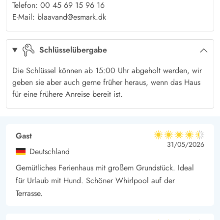
Telefon: 00 45 69 15 96 16
Schöneres gibt als sich in der Sauna wieder aufzuwärmen.
E-Mail: blaavand@esmark.dk
Spaziergang ins Zentrum von Blåvand
Nach 600 Metern Fußmarsch erreicht ihr das idyllische
Schlüsselübergabe
Zentrum von Blåvand. Mit einem Hot Dog als Mittagssnack und
einem anschließenden Softeis, kommt ihr in die richtige
Die Schlüssel können ab 15:00 Uhr abgeholt werden, wir
Ferienstimmung. Die Einkaufsmeile von Blåvand hat einiges zu
geben sie aber auch gerne früher heraus, wenn das Haus
für eine frühere Anreise bereit ist.
bieten. Hier bekommt ihr alles für Euren Grillabend, beim
Schlachter, Fischladen oder im Supermarkt.
Habt Ihr keine Lust zu kochen? Dann lässt sich in Blåvand
Gast
bestimmt das passende Restaurant für Euer Abendessen finden.
4.5 von 5
4.5 von 5
4.5 out of 5
31/05/2026
Vom Hot Dog Stand, über Tapas bis zum Italiener wird Euch
Deutschland
einiges geboten.
Gemütliches Ferienhaus mit großem Grundstück. Ideal
Die Lademöglichkeit für das Elektroauto ist eine Ladestation
für Urlaub mit Hund. Schöner Whirlpool auf der
mit Typ 2 Stecker.
Terrasse.