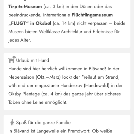
Tirpitz-Museum
(ca. 3 km) in den Dünen oder das
gefehlt hat. Vor kurzem renoviert ist das Bad modern
beeindruckende, internationale
Flüchtlingsmuseum
gestaltet und der Wohnraum geschmackvoll dekoriert.
Auf zwei Terassen kann man die Ruhe genießen. Mit
„FLUGT“ in Oksbøl
(ca. 14 km) nicht verpassen – beide
etwas Glück kann man Rehe und Hasen im Garten
Museen bieten Weltklasse-Architektur und Erlebnisse für
beobachten. Den Whirlpool haben wir unter
jedes Alter.
sternenklarem Himmel genossen. Wir kommen gerne
wieder.
Urlaub mit Hund
Hunde sind hier herzlich willkommen in Blåvand! In der
Gast
4.5 von 5
Nebensaison (Okt.–März) lockt der Freilauf am Strand,
4.5 von 5
4.5 out of 5
30/08/2024
Deutschland
während der eingezäunte Hundeskov (Hundewald) in der
Schönes hyggeliges und traditionelles Ferienhaus mit 3
Oksby Plantage (ca. 4 km) das ganze Jahr über sicheres
Schlafzimmern erwartet euren Besuch. 2 Zimmer sind mit
Toben ohne Leine ermöglicht.
einem Doppelbett (180 cm Breite) und ein Zimmer mit
zwei Einzelbetten (90 cm Breite) ausgestattet. Das
Spaß für die ganze Familie
Badezimmer verfügt über eine Dusche. Zur freien
In Blåvand ist Langeweile ein Fremdwort: Ob weiße
Nutzung steht eine Waschmaschine zur Verfügung. Die