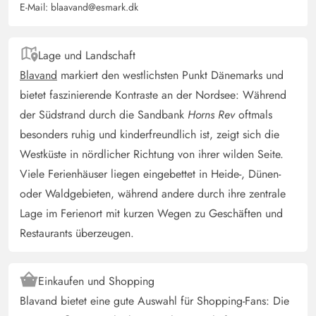
E-Mail:
blaavand@esmark.dk
Ein tolles Ferienhaus mit Platz zum Wohlfühlen. Wie die
meisten Ferienhäuser in Blåvand mit genügend Ruhe und
Privatsphäre zum nächsten Nachbarn. Toll ausgestattet
Lage und Landschaft
(wir waren als Paar mit Säugling dort) Fußnähe zum
Blavand
markiert den westlichsten Punkt Dänemarks und
Zentrum (ca. 10 min) Es war alles top, super ausgestattet
bietet faszinierende Kontraste an der Nordsee: Während
!
der Südstrand durch die Sandbank
Horns Rev
oftmals
besonders ruhig und kinderfreundlich ist, zeigt sich die
Marion Wolter
Westküste in nördlicher Richtung von ihrer wilden Seite.
5 von 5
5 von 5
5 out of 5
20/05/2025
Deutschland
Viele Ferienhäuser liegen eingebettet in Heide-, Dünen-
oder Waldgebieten, während andere durch ihre zentrale
Das Ferienhaus und das Grundstück sind sehr gepflegt.
Lage im Ferienort mit kurzen Wegen zu Geschäften und
Die Einrichtung ist geschmackvoll, kleine feine Details
machten es zu unserem zweiten zu Hause. Gerade das
Restaurants überzeugen.
dänische Flair hat uns sehr verzaubert. Wir kommen sehr
gerne wieder.
Einkaufen und Shopping
Blavand bietet eine gute Auswahl für Shopping-Fans: Die
Gast