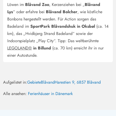
Löwen im
Blåvand Zoo
, Kerzenziehen bei „
Blåvand
Küche ist offen zum Wohnzimmer hin und verfügt über
einen Herd mit Backofen, einen Geschirrspüler, Toaster,
Lys
“ oder erfahre bei
Blåvand Bolcher
, wie köstliche
Kaffeefiltermaschine und eine Mikrowelle. Der
Bonbons hergestellt werden. Für Action sorgen das
Kühlschrank hat ein Gefrierfach, in dem ausreichend
Badeland im
SportPark Blåvandshuk in Oksbøl
(ca. 14
Frostartikel auch für evtl. Hundefutter (Barf) Platz bietet.
km), das „Hvidbjerg Strand Badeland“ sowie der
Im Außenbereich befindet sich ein Spa- Bereich mit
Indoorspielplatz „Play City“. Tipp: Das weltberühmte
einem Standwasser-Whirlpool und einer Sauna. Auf den
LEGOLAND®
in Billund
(ca. 70 km) erreicht ihr in nur
Liegestühlen könnt ihr gemeinsam entspannen. Für einen
einer Autostunde.
angenehmen Aufenthalt mit Hund ist das Haus mit einem
abwischbaren Boden ausgestattet. Das Grundstück ist
schön groß, jedoch nur mit Kiefern eingefriedet. Ein
morgendlicher Besuch von Reh und Hase ist durchaus
Aufgelistet in:
Gebiete
Blåvand
Harestien 9, 6857 Blåvand
möglich und wir bitten um Rücksicht auf die Wildtiere.
Alle ansehen:
Ferienhäuser in Dänemark
Louise Beck
5 von 5
5 von 5
5 out of 5
11/08/2024
Danmark