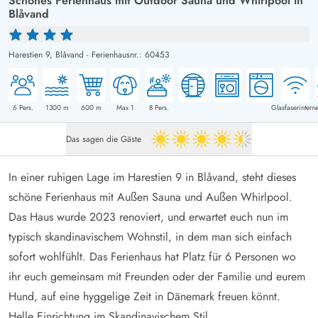
Schönes Ferienhaus mit Outdoor Sauna und Whirlpool in
Blåvand
Harestien 9,
Blåvand
-
Ferienhausnr.: 60453
6
Pers.
1300
m
600
m
Max 1
8
Pers.
Glasfaserinterne
Das sagen die Gäste
4.5 von 5
In einer ruhigen Lage im Harestien 9 in Blåvand, steht dieses
schöne Ferienhaus mit Außen Sauna und Außen Whirlpool.
Das Haus wurde 2023 renoviert, und erwartet euch nun im
typisch skandinavischem Wohnstil, in dem man sich einfach
sofort wohlfühlt. Das Ferienhaus hat Platz für 6 Personen wo
ihr euch gemeinsam mit Freunden oder der Familie und eurem
Hund, auf eine hyggelige Zeit in Dänemark freuen könnt.
Helle Einrichtung im Skandinavischem Stil