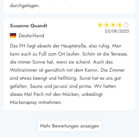
durchgelegen.
Susanne Quandt
4 von 5
4 von 5
4 out of 5
25/08/2025
Deutschland
Das FH liegt abseits der Hauptstraße, also ruhig. Man
kann auch zu Fuß zum Ort laufen. Schön ist die Terrasse,
die immer Sonne hat, wenn sie scheint. Auch das
Wohnzimmer ist gemütlich mit dem Kamin. Die Zimmer
sind etwas beengt und hellhörig. Sonst hat es uns gut
gefallen. Sauna und Jacuzzi sind prima. Wir hatten
dieses Mal Pech mit den Mücken, unbedingt
Mückenspray mitnehmen.
Gast
4.5 von 5
Mehr Bewertungen anzeigen
4.5 von 5
4.5 out of 5
28/07/2025
Deutschland