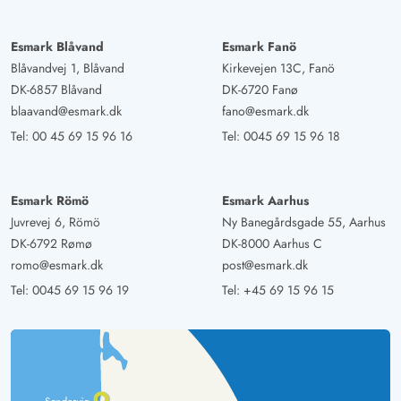
Esmark Blåvand
Esmark Fanö
Blåvandvej 1, Blåvand
Kirkevejen 13C, Fanö
DK-6857 Blåvand
DK-6720 Fanø
blaavand@esmark.dk
fano@esmark.dk
Tel:
00 45 69 15 96 16
Tel:
0045 69 15 96 18
Esmark Römö
Esmark Aarhus
Juvrevej 6, Römö
Ny Banegårdsgade 55, Aarhus
DK-6792 Rømø
DK-8000 Aarhus C
romo@esmark.dk
post@esmark.dk
Tel:
0045 69 15 96 19
Tel:
+45 69 15 96 15