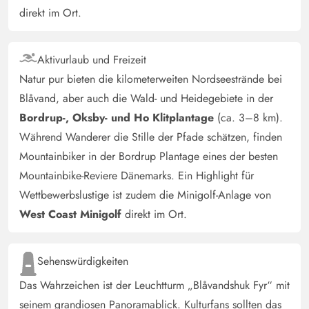
Kinder ist weniger zu finden in dem Haus, aber der
direkt im Ort.
Garten ist schön und man kann viele Tiere beobachten.
Leider haben wir die Hirsche nicht gesehen, nur die
Spuren aber dafür Hasen, Eichhörnchen und viele
Aktivurlaub und Freizeit
verschieden Vögel. Die zwei Fahrräder sind toll, man
Natur pur bieten die kilometerweiten Nordseestrände bei
kann zum Brötchen holen schnell losradeln.
Blåvand, aber auch die Wald- und Heidegebiete in der
Bordrup-, Oksby- und Ho Klitplantage
(ca. 3–8 km).
Während Wanderer die Stille der Pfade schätzen, finden
Dirk Besler
5 von 5
5 von 5
5 out of 5
30/03/2025
Mountainbiker in der Bordrup Plantage eines der besten
Deutschland
Mountainbike-Reviere Dänemarks. Ein Highlight für
Sehr schönes,gemütliches und liebevoll eingerichtetes
Wettbewerbslustige ist zudem die Minigolf-Anlage von
Haus. Alles war da was man auch zuhause hat. Uns
West Coast Minigolf
direkt im Ort.
fehlte es an nichts.
Sehenswürdigkeiten
Gast
4.5 von 5
4.5 von 5
4.5 out of 5
01/09/2024
Das Wahrzeichen ist der Leuchtturm „Blåvandshuk Fyr“ mit
Deutschland
seinem grandiosen Panoramablick. Kulturfans sollten das
Ein liebevoll eingerichtetes Haus in dem es uns an nichts