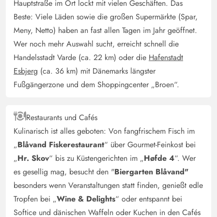
4 von 5
Hauptstraße im Ort lockt mit vielen Geschäften. Das
4 von 5
4 out of 5
27/04/2025
Deutschland
Beste: Viele Läden sowie die großen Supermärkte (Spar,
Meny, Netto) haben an fast allen Tagen im Jahr geöffnet.
Das Ferienhaus ist sehr schön ausgestattet und
eingerichtet. Die Räume sind sehr hell und freundlich
Wer noch mehr Auswahl sucht, erreicht schnell die
gestaltet. Vor allem der Kamin und der Whirlpool haben
Handelsstadt Varde (ca. 22 km) oder die
Hafenstadt
uns besonders gefallen. Abfluss im Badezimmer
Esbjerg
(ca. 36 km) mit Dänemarks längster
verbessern, der lief nur sehr schlecht ab. Bequemlichkeit
Fußgängerzone und dem Shoppingcenter „Broen“.
der Couch
Restaurants und Cafés
Annika Löffers
4.5 von 5
Kulinarisch ist alles geboten: Von fangfrischem Fisch im
4.5 von 5
4.5 out of 5
13/04/2025
Deutschland
„
Blåvand Fiskerestaurant
“ über Gourmet-Feinkost bei
Dieses schöne und gemütliche Ferienhaus ist umgeben
„
Hr. Skov
“ bis zu Küstengerichten im „
Høfde 4
“. Wer
von schönen Kiefern und Dünengräsern. Der Whirlpool
es gesellig mag, besucht den "
Biergarten Blåvand"
und die Sauna sind das Highlight das Hauses. Fußläufig
besonders wenn Veranstaltungen statt finden, genießt edle
ist die „Fußgängerzone“ mit vielen Geschäften und
Tropfen bei „
Wine & Delights
“ oder entspannt bei
Restaurants erreichbar und das Softeis ist nicht weit. Für
Softice und dänischen Waffeln oder Kuchen in den Cafés