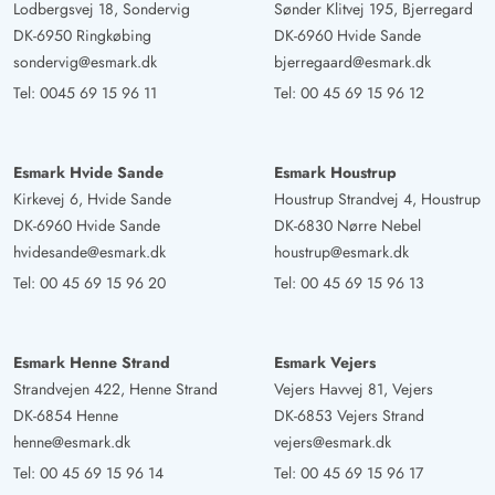
Lodbergsvej 18, Sondervig
Sønder Klitvej 195, Bjerregard
DK-6950 Ringkøbing
DK-6960 Hvide Sande
sondervig@esmark.dk
bjerregaard@esmark.dk
Tel:
0045 69 15 96 11
Tel:
00 45 69 15 96 12
Esmark Hvide Sande
Esmark Houstrup
Kirkevej 6, Hvide Sande
Houstrup Strandvej 4, Houstrup
DK-6960 Hvide Sande
DK-6830 Nørre Nebel
hvidesande@esmark.dk
houstrup@esmark.dk
Tel:
00 45 69 15 96 20
Tel:
00 45 69 15 96 13
Esmark Henne Strand
Esmark Vejers
Strandvejen 422, Henne Strand
Vejers Havvej 81, Vejers
DK-6854 Henne
DK-6853 Vejers Strand
henne@esmark.dk
vejers@esmark.dk
Tel:
00 45 69 15 96 14
Tel:
00 45 69 15 96 17