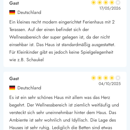
Gast
4 von 5
4 von 5
4 out of 5
17/05/2026
Deutschland
Ein kleines recht modern eingerichtet Ferienhaus mit 2
Terassen. Auf der einen befindet sich der
Wellnessbereich der super gelegen ist, da der nicht
einsehbar ist. Das Haus ist standardmäßig ausgestattet.
Für Kleinkinder gibt es jedoch keine Spielgelegenheit
wie z.B. Schaukel
Gast
4 von 5
4 von 5
4 out of 5
04/10/2025
Deutschland
Es ist ein sehr schönes Haus mit allem was das Herz
begehrt. Der Wellnessbereich ist ziemlich weitläufig und
versteckt sich sehr uneinnehmbar hinter dem Haus. Das
Ambiente ist sehr wohnlich und Idyllisch. Die Lage des
Hauses ist sehr ruhig. Lediglich die Betten sind etwas