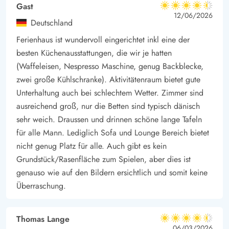
Gast
4.5 von 5
mit Schaukeln und Rutsche. Während hier getobt und gespielt
4.5 von 5
4.5 out of 5
12/06/2026
Deutschland
wird, könnt Ihr es Euch mit einem Buch oder einem leckeren
Ferienhaus ist wundervoll eingerichtet inkl eine der
Kaffee, in den Lounge Möbeln auf der Terrasse gemütlich
besten Küchenausstattungen, die wir je hatten
machen.
(Waffeleisen, Nespresso Maschine, genug Backblecke,
Habt ihr Lust auf Wellness Programm? Auf dem östlich
zwei große Kühlschranke). Aktivitätenraum bietet gute
ausgerichtetem Bereich der Terrasse steht der Whirlpool. Direkt
Unterhaltung auch bei schlechtem Wetter. Zimmer sind
unter dem Sternenhimmel mit einem kühlen Drink in der Hand,
ausreichend groß, nur die Betten sind typisch dänisch
könnt Ihr im warmen, sprudelnden Wasser entspannen, oder
sehr weich. Draussen und drinnen schöne lange Tafeln
Euch in der Sauna mal richtig einheizen lassen. Wird es euch
für alle Mann. Lediglich Sofa und Lounge Bereich bietet
zu warm, könnt ihr euch von 1. April bis 31. Oktober unter der
nicht genug Platz für alle. Auch gibt es kein
Außendusche abkühlen lassen.
Grundstück/Rasenfläche zum Spielen, aber dies ist
genauso wie auf den Bildern ersichtlich und somit keine
Überraschung.
Thomas Lange
4.5 von 5
4.5 von 5
4.5 out of 5
06/03/2026