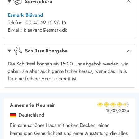
Servicebüro
sowie zwei Backöfen und eine Nespresso Kaffeemaschine mit
Esmark Blåvand
Milchaufschäumer.
Telefon: 00 45 69 15 96 16
Im hellen, lichtdurchfluteten Wohnbereich wird Euch sofort das
E-Mail: blaavand@esmark.dk
„Hygge“ Gefühl überkommen. Kuschelt Euch auf dem Sofa
ein, und lauscht einfach nur dem Knistern des Feuers im
Schlüsselübergabe
Kaminofen.
Das Ferienhaus hat insgesamt 6 Schlafzimmer, die alle mit
Die Schlüssel können ab 15:00 Uhr abgeholt werden, wir
Doppelbetten ausgestattet sind. Außerdem gibt es drei
geben sie aber auch gerne früher heraus, wenn das Haus
Badezimmer, alle mit Fußbodenheizung. Auch hier erwartet
für eine frühere Anreise bereit ist.
Euch eine ganz individuelle Einrichtung, in der Ihr Euch
einfach wohlfühlen werdet.
Heimkino mit Dolby Surround und Aktivitätsraum
Annemarie Neumair
4.5 von 5
4.5 von 5
4.5 out of 5
10/07/2026
Eins der Highlights in diesem Ferienhaus ist mit Sicherheit,
Deutschland
neben dem Aktivitätsraum das Heimkino. Während das
Ein sehr schönes Haus mit hohen Decken, einer
Popcorn in der Vorbereitung ist, könnt Ihr Euch schon mal in
heimeligen Gemütlichkeit und einer Ausstattung die alles
den Kinosesseln zurücklehnen und den passenden Film