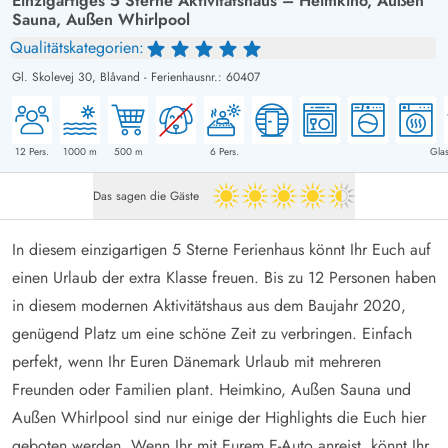
Einzigartiges 5 Sterne Aktivitätshaus – Heimkino, Außen
Sauna, Außen Whirlpool
Qualitätskategorien:
Gl. Skolevej 30,
Blåvand
-
Ferienhausnr.: 60407
12
Pers.
1000
m
500
m
6
Pers.
Glas
Das sagen die Gäste
4.5 von 5
In diesem einzigartigen 5 Sterne Ferienhaus könnt Ihr Euch auf
einen Urlaub der extra Klasse freuen. Bis zu 12 Personen haben
in diesem modernen Aktivitätshaus aus dem Baujahr 2020,
genügend Platz um eine schöne Zeit zu verbringen. Einfach
perfekt, wenn Ihr Euren Dänemark Urlaub mit mehreren
Freunden oder Familien plant. Heimkino, Außen Sauna und
Außen Whirlpool sind nur einige der Highlights die Euch hier
geboten werden. Wenn Ihr mit Eurem E-Auto anreist, könnt Ihr