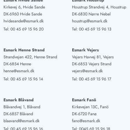
Esmark Hvide Sande
Esmark Houstrup
Kirkevej 6, Hvide Sande
Houstrup Strandvej 4, Houstrup
DK-6960 Hvide Sande
DK-6830 Nørre Nebel
hvidesande@esmark.dk
houstrup@esmark.dk
Tel:
00 45 69 15 96 20
Tel:
00 45 69 15 96 13
Esmark Henne Strand
Esmark Vejers
Strandvejen 422, Henne Strand
Vejers Havvej 81, Vejers
DK-6854 Henne
DK-6853 Vejers Strand
henne@esmark.dk
vejers@esmark.dk
Tel:
00 45 69 15 96 14
Tel:
00 45 69 15 96 17
Esmark Blåvand
Esmark Fanö
Blåvandvej 1, Blåvand
Kirkevejen 13C, Fanö
DK-6857 Blåvand
DK-6720 Fanø
blaavand@esmark.dk
fano@esmark.dk
Tel:
00 45 69 15 96 16
Tel:
0045 69 15 96 18