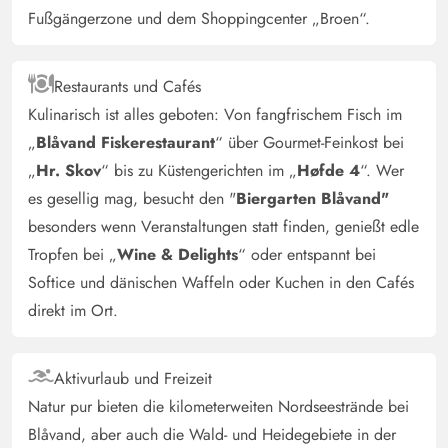
Hendrik Rasche
Fußgängerzone und dem Shoppingcenter „Broen“.
4.5 von 5
4.5 von 5
4.5 out of 5
09/05/2025
Deutschland
Tolles, gemütliches Haus. Es gibt viel Platz und reichlich
Restaurants und Cafés
Möglichkeiten auch im Haus etwas zu unternehmen.
Kulinarisch ist alles geboten: Von fangfrischem Fisch im
Küche und Bad waren ebenfalls bestens ausgestattet. So
„
Blåvand Fiskerestaurant
“ über Gourmet-Feinkost bei
macht Urlaub Spaß!
„
Hr. Skov
“ bis zu Küstengerichten im „
Høfde 4
“. Wer
es gesellig mag, besucht den "
Biergarten Blåvand"
Mette Lund Andersen
besonders wenn Veranstaltungen statt finden, genießt edle
5 von 5
5 von 5
5 out of 5
21/02/2025
Danmark
Tropfen bei „
Wine & Delights
“ oder entspannt bei
Softice und dänischen Waffeln oder Kuchen in den Cafés
KI Übersetzt
(Original anzeigen)
direkt im Ort.
Wirklich tolles Haus Funktioniert super gut, wenn wir
viele sind. Genial mit dem Kino. Wirklich gute Akustik.
Sehr gut ausgestattete Küche.
Aktivurlaub und Freizeit
Natur pur bieten die kilometerweiten Nordseestrände bei
Gast
Blåvand, aber auch die Wald- und Heidegebiete in der
4.5 von 5
4.5 von 5
4.5 out of 5
22/11/2024