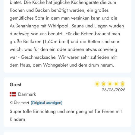
bietet. Die Küche hat jegliche Küchengeräte die zum
aussuchen. Mit AppleTV und Chromecast könnt Ihr einfach
Kochen und Backen benötigt werden, ein großes
Eure Lieblingsfilme streamen, oder Ihr schaltet die Playstation
gemütliches Sofa in dem man versinken kann und die
an.
Außenanlange mit Whirlpool, Sauna und Liegen wurden
Neben einem Kinoabend solltet Ihr aber auch noch ein lustiges
durchweg von uns benutzt. Für die Betten braucht man
große Bettlaken (1,60m breit) und die Betten sind sehr
Turnier im Aktivitätsraum für Euren Urlaub planen. Wer wird
weich, was für den ein oder anderen etwas schwierig
nächster Tischtennis Meister von Blåvand, oder wer versenkt
war - Geschmacksache. Wir waren sehr zufrieden mit
die meisten Kugeln beim Billard?
dem Haus, dem Wohngebiet und dem drum herum.
Herrliche Terrasse mit Außen-Sauna, Außen-Whirlpool
Das einzigartige Ambiente aus dem Innenbereich, setzt sich
beim Betreten der Terrasse fort. Es erwartet Euch eine große,
Gæst
5 von 5
5 von 5
5 out of 5
26/06/2026
geschützte Terrasse mit hochwertigen Gartenmöbeln,
Danmark
Sonnenliegen und einem Gas Grill. Gemütliche Grillabende
KI Übersetzt
(Original anzeigen)
finden unter dem überdachten Terrassenteil statt. Bei der tollen
Super tolle Einrichtung und sehr geeignet für Ferien mit
Außenbeleuchtung, könnt Ihr hier bis in die späten
Kindern
Abendstunden zusammensitzen.
Für die Kinder gibt es im weißen Dünensand einen Spielturm