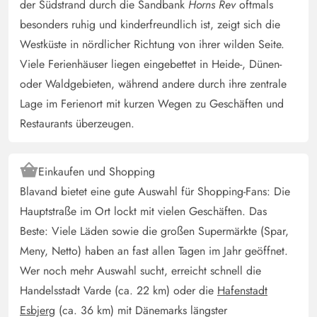
der Südstrand durch die Sandbank
Horns Rev
oftmals
Besser eine Wallbox mit Typ2 Stecker
besonders ruhig und kinderfreundlich ist, zeigt sich die
Westküste in nördlicher Richtung von ihrer wilden Seite.
Rüdiger Lutterbach
5 von 5
5 von 5
5 out of 5
Viele Ferienhäuser liegen eingebettet in Heide-, Dünen-
01/06/2025
Deutschland
oder Waldgebieten, während andere durch ihre zentrale
Das Ferienhaus ist sehr schön und modern eingerichtet,
Lage im Ferienort mit kurzen Wegen zu Geschäften und
es hat einen Kaminofen, der eine herrliche Atmosphäre
Restaurants überzeugen.
verbreitet. Die Bäder sind modern. Auch der Billardtisch
wurde rege genutzt. Der riesige Esstisch lädt zu
gemütlichem Essen ein. Der whirlpool ein absolutes
Einkaufen und Shopping
highlight und die schönen Liegen und Sitzecken im
Blavand bietet eine gute Auswahl für Shopping-Fans: Die
Außenbereich! Das Haus ist traumhaft schön! Die
Hauptstraße im Ort lockt mit vielen Geschäften. Das
Einrichtung, die Ausstattung, direkt zum wohlfühlen. Ein
Beste: Viele Läden sowie die großen Supermärkte (Spar,
kleiner Vebesserungsvorschlag: Vielleicht Fliegengitter
Meny, Netto) haben an fast allen Tagen im Jahr geöffnet.
an die Schlafzimmerfenster, wir hatten nachts ein paar
Wer noch mehr Auswahl sucht, erreicht schnell die
nervige Stecher
Handelsstadt Varde (ca. 22 km) oder die
Hafenstadt
Esbjerg
(ca. 36 km) mit Dänemarks längster