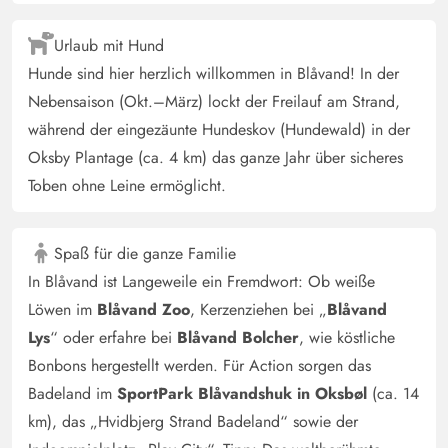
Deutschland
Das Ferienhaus bietet auch bei größeren Gruppen
Urlaub mit Hund
genügend Rückzugsorte. Bei Sonnenschein lässt es sich
Hunde sind hier herzlich willkommen in Blåvand! In der
in der Lounge hervorragend aushalten. Ein weiteres
Nebensaison (Okt.–März) lockt der Freilauf am Strand,
Highlight war für uns der Außenwhirlpool. Aber auch
während der eingezäunte Hundeskov (Hundewald) in der
die das offene Wohnkonzept läd zum gemeinsamen
Oksby Plantage (ca. 4 km) das ganze Jahr über sicheres
verweilen ein. Auch die Küche hat einen hervorragenden
Toben ohne Leine ermöglicht.
Schnitt um gemeinsam zu kochen. Der Aktävitätsraum ist
ein weiteres Highlight. Hier kommt jeder auf seine
Kosten. Hier kommt jeder auf seine Kosten!
Spaß für die ganze Familie
In Blåvand ist Langeweile ein Fremdwort: Ob weiße
Löwen im
Blåvand Zoo
, Kerzenziehen bei „
Blåvand
Lys
“ oder erfahre bei
Blåvand Bolcher
, wie köstliche
Bonbons hergestellt werden. Für Action sorgen das
Badeland im
SportPark Blåvandshuk in Oksbøl
(ca. 14
km), das „Hvidbjerg Strand Badeland“ sowie der