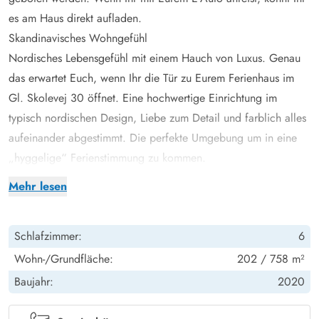
es am Haus direkt aufladen.
Skandinavisches Wohngefühl
Nordisches Lebensgefühl mit einem Hauch von Luxus. Genau
das erwartet Euch, wenn Ihr die Tür zu Eurem Ferienhaus im
Gl. Skolevej 30 öffnet. Eine hochwertige Einrichtung im
typisch nordischen Design, Liebe zum Detail und farblich alles
aufeinander abgestimmt. Die perfekte Umgebung um in eine
„hyggelige“ Ferienstimmung zu kommen.
Wollt Ihr in Eurem Urlaub mal ein paar dänische Rezepte
Mehr lesen
ausprobieren? Dann ist die große, offene Wohnküche, mit
Ihrer tollen Ausstattung einfach perfekt dafür. Hier kann
Schlafzimmer:
6
ordentlich geschnitten, gemixt und gebraten werden, während
an dem langen Esstisch schon mal ein Glas Wein genossen
Wohn-/Grundfläche:
202 / 758 m²
werden kann, oder eine Runde gespielt wird. Eure
Baujahr:
2020
Lieblingsweine könnt Ihr übrigens im vorhandenen
Weinkühlschrank lagern. Außerdem gibt es zwei Kühlschränke,