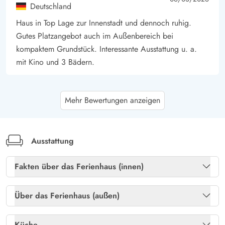
Deutschland
Haus in Top Lage zur Innenstadt und dennoch ruhig.
Gutes Platzangebot auch im Außenbereich bei
kompaktem Grundstück. Interessante Ausstattung u. a.
mit Kino und 3 Bädern.
Mette Lund Andersen
4.5 von 5
Mehr Bewertungen anzeigen
4.5 von 5
4.5 out of 5
22/02/2026
Danmark
KI Übersetzt
(Original anzeigen)
Wirklich schönes Haus mit fantastischer Einrichtung,
Ausstattung
wenn man als große Familie unterwegs ist. Der
Aktivitätsraum wird von Groß und Klein genutzt
Fakten über das Ferienhaus (innen)
Freies Glasfasernetz
Ja
Über das Ferienhaus (außen)
Gast
4.5 von 5
4.5 von 5
4.5 out of 5
20/02/2026
Kaminofen
Ja
Deutschland
Abstellraum
Ja
Küche