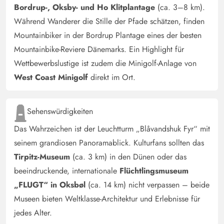
Deutschland
Bordrup-, Oksby- und Ho Klitplantage
(ca. 3–8 km).
Während Wanderer die Stille der Pfade schätzen, finden
Das Haus ist sehr ordentlich und schön Hell. Wir sind in
Mountainbiker in der Bordrup Plantage eines der besten
dem Haus sofort “zu Hause” gewesen und können es nur
weiterempfehlen
Mountainbike-Reviere Dänemarks. Ein Highlight für
Wettbewerbslustige ist zudem die Minigolf-Anlage von
West Coast Minigolf
direkt im Ort.
Gast
4.5 von 5
4.5 von 5
4.5 out of 5
11/11/2024
Deutschland
Sehenswürdigkeiten
Wir waren mit 10 Erwachsenen und 2 Kindern in dem
Ferienhaus. Es war genügend Platz für alle vorhanden
Das Wahrzeichen ist der Leuchtturm „Blåvandshuk Fyr“ mit
und wir haben uns sehr wohl gefühlt. Dieses Ferienhaus
seinem grandiosen Panoramablick. Kulturfans sollten das
würden wir jederzeit wieder buchen. Ein kleiner Mangel:
Tirpitz-Museum
(ca. 3 km) in den Dünen oder das
Leider war der Kessel in der Popcornmaschine nicht sehr
beeindruckende, internationale
Flüchtlingsmuseum
sauber.
„FLUGT“ in Oksbøl
(ca. 14 km) nicht verpassen – beide
Museen bieten Weltklasse-Architektur und Erlebnisse für
Madeleine Rister
jedes Alter.
5 von 5
5 von 5
5 out of 5
04/10/2024