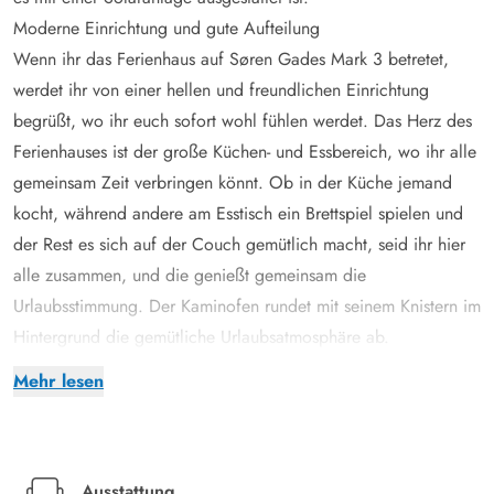
Moderne Einrichtung und gute Aufteilung
Wenn ihr das Ferienhaus auf Søren Gades Mark 3 betretet,
werdet ihr von einer hellen und freundlichen Einrichtung
begrüßt, wo ihr euch sofort wohl fühlen werdet. Das Herz des
Ferienhauses ist der große Küchen- und Essbereich, wo ihr alle
gemeinsam Zeit verbringen könnt. Ob in der Küche jemand
kocht, während andere am Esstisch ein Brettspiel spielen und
der Rest es sich auf der Couch gemütlich macht, seid ihr hier
alle zusammen, und die genießt gemeinsam die
Urlaubsstimmung. Der Kaminofen rundet mit seinem Knistern im
Hintergrund die gemütliche Urlaubsatmosphäre ab.
In der Schlafabteilung des Ferienhauses erwarten euch 4 gute
Mehr lesen
Schlafzimmer - 3 der Schlafzimmer sind mit einem Doppelbett
ausgestattet, während das vierte mit einem Etagenbett
ausgestattet ist. Außerdem verfügt das Ferienhaus über 2
Badezimmer, beide mit Fußbodenheizung, die für warme Füße
Ausstattung