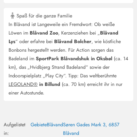
und 2 Kindern aber zurechtgekommen. Das Beste am
Haus ist der Poolbereich! Mit Pool, Whirlpool und
Spaß für die ganze Familie
Sauna perfekte Beschäftigungsmöglichkeiten für Groß
In Blåvand ist Langeweile ein Fremdwort: Ob weiße
und Klein. Auch der Außenbereich ist recht großzügig -
man hat alles, was man braucht (Liegen, Gartenmöbel,
Löwen im
Blåvand Zoo
, Kerzenziehen bei „
Blåvand
Schaukel, Sandkasten). Die Lage ist super (20 Minuten
Lys
“ oder erfahre bei
Blåvand Bolcher
, wie köstliche
bis zum Strand, ca. 20 Minuten bis in die
Bonbons hergestellt werden. Für Action sorgen das
Einkaufsstraße). Wir hatten eine nette Woche in Blåvand!
Badeland im
SportPark Blåvandshuk in Oksbøl
(ca. 14
Im Bad im Poolbereich lag eine schimmelige Flitsche -
km), das „Hvidbjerg Strand Badeland“ sowie der
die hätte man erneuern können. Duschvorhänge erneuern
Indoorspielplatz „Play City“. Tipp: Das weltberühmte
oder gegen Duschtüren eintauschen. Im kleinen Bad
LEGOLAND®
in Billund
(ca. 70 km) erreicht ihr in nur
fehlen Steckdosen. Grundsätzlich wirkt die Einrichtung
einer Autostunde.
leicht abgenutzt (bis auf Küche) und man könnte mit
etwas mehr Liebe zum Detail das Haus etwas wohnlicher
gestalten können.
Aufgelistet
Gebiete
Blåvand
Søren Gades Mark 3, 6857
Bjarne Nim
in:
Blåvand
2 von 5