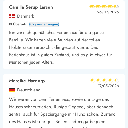
Camilla Serup Larsen
westlichsten Punkt markiert, sondern auch eine fantastische
4.5 von 5
4.5 von 5
4.5 out of 5
26/07/2026
Aussicht von der Plattform des Leuchtturms bietet.
Danmark
KI Übersetzt
(Original anzeigen)
Ein wirklich gemütliches Ferienhaus für die ganze
Familie. Wir haben viele Stunden auf der tollen
Holzterrasse verbracht, die gebaut wurde. Das
Ferienhaus ist in gutem Zustand, und es gibt etwas für
Menschen jeden Alters.
Mareike Hardorp
4.5 von 5
4.5 von 5
4.5 out of 5
17/05/2026
Deutschland
Wir waren von dem Ferienhaus, sowie die Lage des
Hauses sehr zufrieden. Ruhige Gegend, aber dennoch
zentral auch für Spaziergänge mit Hund schön. Zustand
des Hauses ist sehr gut. Betten sind mega bequem