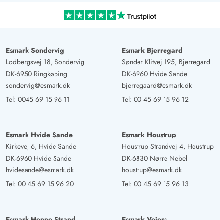
Gast
4.5 von 5
4.5 von 5
4.5 out of 5
24/02/2025
Deutschland
Wir waren sehr zufrieden. Es war sauber und gemütlich.
Der Spa Bereich ist prima. Wir hatten Probleme mit der
Esmark Sondervig
Esmark Bjerregard
Fußboden Heizung. Dieses hatten wir gemeldet und
Lodbergsvej 18, Sondervig
Sønder Klitvej 195, Bjerregard
innerhalb 1 Std kam der freundliche Techniker "Jens" und
DK-6950 Ringkøbing
DK-6960 Hvide Sande
hat das Problem behoben. Der Außen Bereich bei der
sondervig@esmark.dk
bjerregaard@esmark.dk
Terasse hat noch ein wenig Potenzial nach oben, aber
Tel:
0045 69 15 96 11
Tel:
00 45 69 15 96 12
vielleicht wird das ja geändert wenn die Sommer Zeit
kommt.
Esmark Hvide Sande
Esmark Houstrup
Kirkevej 6, Hvide Sande
Houstrup Strandvej 4, Houstrup
Markus Rump
4.5 von 5
DK-6960 Hvide Sande
DK-6830 Nørre Nebel
4.5 von 5
4.5 out of 5
13/10/2024
Deutschland
hvidesande@esmark.dk
houstrup@esmark.dk
Tel:
00 45 69 15 96 20
Tel:
00 45 69 15 96 13
Das Ferienhaus ist gemütlich und charmant eingerichtet.
Besonders die Küche hat uns sehr gut gefallen sowie die
Poollandschaft. Sowohl Rutsche, Whirlpool als auch
Esmark Henne Strand
Esmark Vejers