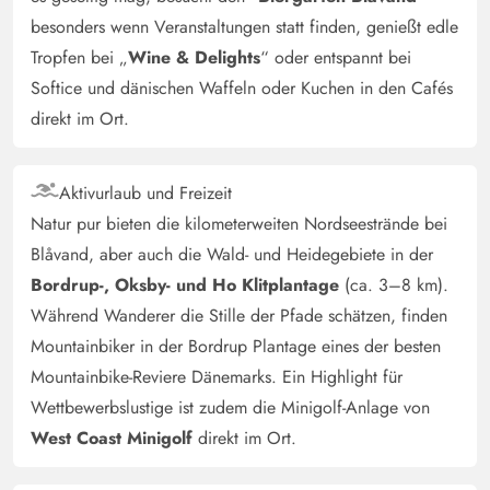
etc., und mehrdeutig Sender im Fernsehen kommen
besonders wenn Veranstaltungen statt finden, genießt edle
waren nur drei Stück und dänische 99,. Für deutsche
Tropfen bei „
Wine & Delights
“ oder entspannt bei
Urlauber unbefriedigend.
Softice und dänischen Waffeln oder Kuchen in den Cafés
direkt im Ort.
Caroline Mariboe
3.5 von 5
3.5 von 5
3.5 out of 5
08/06/2025
Danmark
Aktivurlaub und Freizeit
KI Übersetzt
(Original anzeigen)
Natur pur bieten die kilometerweiten Nordseestrände bei
Die Matratze im Kinderbett. Wischer im Poolbereich.
Blåvand, aber auch die Wald- und Heidegebiete in der
Das Sofa. Der Grill. Duschvorhang/Wischer im
Bordrup-, Oksby- und Ho Klitplantage
(ca. 3–8 km).
Badezimmer im Poolbereich. Der Wäschetrockner.
Während Wanderer die Stille der Pfade schätzen, finden
Mountainbiker in der Bordrup Plantage eines der besten
Pablo Cortes Rheinen
Mountainbike-Reviere Dänemarks. Ein Highlight für
4 von 5
4 von 5
4 out of 5
07/06/2025
Deutschland
Wettbewerbslustige ist zudem die Minigolf-Anlage von
West Coast Minigolf
direkt im Ort.
Schönes Haus, Bilder alt Haus Schwarz jetzt Weiss.
Solarpannele,schöner Pool, Duschen leider nur mit