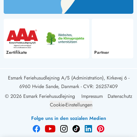
Gast
4.5 von 5
4.5 von 5
4.5 out of 5
26/08/2024
Deutschland
Wir waren voll zufrieden. Toller Poolbereich und der
Rest war auch i.O.
Zertifikate
Partner
Esmark Feriehusudlejning A/S (Administration), Kirkevej 6 -
6960 Hvide Sande, Danmark
- CVR: 26257409
© 2026 Esmark Feriehusudlejning
Impressum
Datenschutz
Cookie-Einstellungen
Folge uns in den sozialen Medien