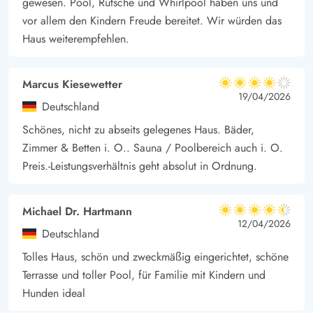
gewesen. Pool, Rutsche und Whirlpool haben uns und
vor allem den Kindern Freude bereitet. Wir würden das
Haus weiterempfehlen.
Marcus Kiesewetter
4 von 5
4 von 5
4 out of 5
19/04/2026
Deutschland
Schönes, nicht zu abseits gelegenes Haus. Bäder,
Zimmer & Betten i. O.. Sauna / Poolbereich auch i. O.
Preis.-Leistungsverhältnis geht absolut in Ordnung.
Michael Dr. Hartmann
4.5 von 5
4.5 von 5
4.5 out of 5
12/04/2026
Deutschland
Tolles Haus, schön und zweckmäßig eingerichtet, schöne
Terrasse und toller Pool, für Familie mit Kindern und
Hunden ideal