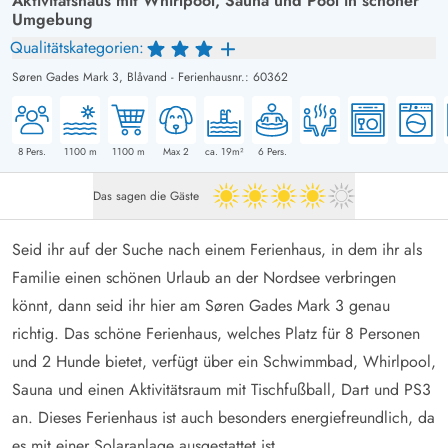
Aktivitätshaus mit Whirlpool, Sauna und Pool in schöner
Umgebung
Qualitätskategorien:
Søren Gades Mark 3,
Blåvand
-
Ferienhausnr.: 60362
8
Pers.
1100
m
1100
m
Max 2
ca. 19m²
6
Pers.
Das sagen die Gäste
4 von 5
Seid ihr auf der Suche nach einem Ferienhaus, in dem ihr als
Familie einen schönen Urlaub an der Nordsee verbringen
könnt, dann seid ihr hier am Søren Gades Mark 3 genau
richtig. Das schöne Ferienhaus, welches Platz für 8 Personen
und 2 Hunde bietet, verfügt über ein Schwimmbad, Whirlpool,
Sauna und einen Aktivitätsraum mit Tischfußball, Dart und PS3
an. Dieses Ferienhaus ist auch besonders energiefreundlich, da
es mit einer Solaranlage ausgestattet ist.