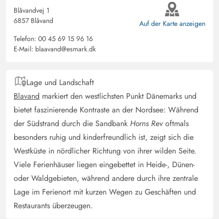
Blåvandvej 1
Stefanie Gaden
6857 Blåvand
Auf der Karte anzeigen
4 von 5
4 von 5
4 out of 5
13/09/2025
Deutschland
Telefon:
00 45 69 15 96 16
E-Mail:
blaavand@esmark.dk
Preis-Leistungsverhaltnis super. Bis auf ein Schlafzimmer
sind die weiteren eher winzig. Whirlpool, Sauna, Pool
alles bestens. Küche könnte ein wenig umfangreicher
Lage und Landschaft
ausgestattet sein.
Blavand
markiert den westlichsten Punkt Dänemarks und
bietet faszinierende Kontraste an der Nordsee: Während
Heiko Dettmer
der Südstrand durch die Sandbank
Horns Rev
oftmals
4.5 von 5
4.5 von 5
4.5 out of 5
06/09/2025
besonders ruhig und kinderfreundlich ist, zeigt sich die
Deutschland
Westküste in nördlicher Richtung von ihrer wilden Seite.
Wir waren das letztes Jahr schon in diesem Haus. Es ist
Viele Ferienhäuser liegen eingebettet in Heide-, Dünen-
sauber, der Poolbereich ist super. Wir haben uns gut
oder Waldgebieten, während andere durch ihre zentrale
erholt. Unsere Enkeltochter war auch wider begeistert.
Lage im Ferienort mit kurzen Wegen zu Geschäften und
Restaurants überzeugen.
Kathrin Möller
5 von 5