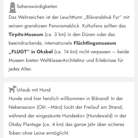
Vorhänge somit Bad immer danach nass. Grillzubehör
Sehenswürdigkeiten
fehlen( Zange, Grillbürste, Anzündgestell kaputt) Ruhig
Das Wahrzeichen ist der Leuchtturm „Blåvandshuk Fyr“ mit
trotz Nähe zur Hauptstraße, Wenig Garten. Keine
seinem grandiosen Panoramablick. Kulturfans sollten das
Überdachung jedoch viele Sitzgelegenheiten draussen.
Tirpitz-Museum
(ca. 3 km) in den Dünen oder das
Sandkiste nicht gepflegt.
beeindruckende, internationale
Flüchtlingsmuseum
„FLUGT“ in Oksbøl
(ca. 14 km) nicht verpassen – beide
Gast
3.5 von 5
Museen bieten Weltklasse-Architektur und Erlebnisse für
3.5 von 5
3.5 out of 5
27/04/2025
Deutschland
jedes Alter.
Das Haus war so wie beschrieben. Wir haben uns
insgesamt wohl gefühlt, kleinere Dinge hätte man aber
Urlaub mit Hund
verbessern können: z.B. Duschvorhänge und Flitsche im
Hunde sind hier herzlich willkommen in Blåvand! In der
Bad. Im Vergleich zu anderen Häusern im Feriengebiet
fällt schon auf, dass das Haus (von außen und innen)
Nebensaison (Okt.–März) lockt der Freilauf am Strand,
schon etwas in die Jahre gekommen ist. Das Interieur
während der eingezäunte Hundeskov (Hundewald) in der
könnte man liebevoller gestalten. Bis auf ein Zimmer,
Oksby Plantage (ca. 4 km) das ganze Jahr über sicheres
sind die Zimmer sehr klein, wir sind mit 5 Erwachsenen
Toben ohne Leine ermöglicht.