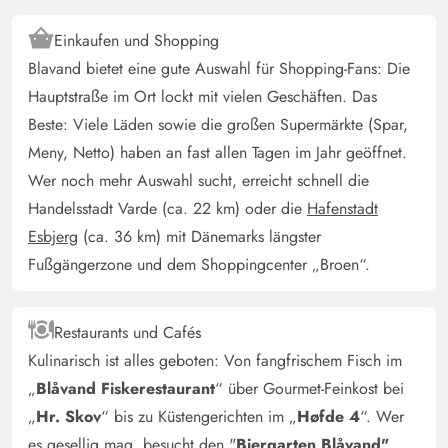
5 von 5
5 out of 5
12/07/2025
Deutschland
Einkaufen und Shopping
Ein sehr schönes Ferienhaus in sehr ruhiger Lage. Es ist
Blavand bietet eine gute Auswahl für Shopping-Fans: Die
zu Fuß ca. 15 Minuten bis zum Strand. Dabei läuft man
Hauptstraße im Ort lockt mit vielen Geschäften. Das
super schön durch die Natur. Das Haus hat ausreichend
Beste: Viele Läden sowie die großen Supermärkte (Spar,
Außensitzmöglichkeiten um das super Wetter zu
Meny, Netto) haben an fast allen Tagen im Jahr geöffnet.
genießen (wir waren im Sommer hier). Der Pool- und
Wellnessbereich war sehr sauber. Das Haus hat eine
Wer noch mehr Auswahl sucht, erreicht schnell die
super Aufteilung zwischen Wellness-/Ess- und Wohn-
Handelsstadt Varde (ca. 22 km) oder die
Hafenstadt
sowie Schlafbereich. Wir würden das Haus defintiv
Esbjerg
(ca. 36 km) mit Dänemarks längster
wieder buchen.
Fußgängerzone und dem Shoppingcenter „Broen“.
Ralf Edenharter
4 von 5
Restaurants und Cafés
4 von 5
4 out of 5
16/06/2025
Deutschland
Kulinarisch ist alles geboten: Von fangfrischem Fisch im
Soweit alles perfekt, bis auf die oben genannten Menge
„
Blåvand Fiskerestaurant
“ über Gourmet-Feinkost bei
Den Kicker reparieren, die Fernseher gängig machen, so
„
Hr. Skov
“ bis zu Küstengerichten im „
Høfde 4
“. Wer
dass auch alles funktioniert. Die ganzen Spielkonsolen
es gesellig mag, besucht den "
Biergarten Blåvand"