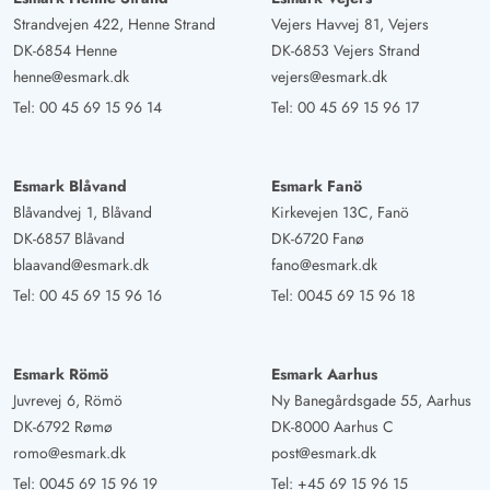
Sauna waren unsere absoluten Highlights. Das Haus ist
Strandvejen 422, Henne Strand
Vejers Havvej 81, Vejers
etwas klein für 8 Leute, für uns 5 Erwachsene war es sehr
DK-6854 Henne
DK-6853 Vejers Strand
passend. Das Bad im Hauptbereich ist etwas klein,
henne@esmark.dk
vejers@esmark.dk
weshalb wir meist das Bad im Poolbereich nutzten. Die
Tel:
00 45 69 15 96 14
Tel:
00 45 69 15 96 17
Terassen sind sehr großzügig angelegt und auch für
einen Grill ist gesorgt. Bei Regenwetter konnten wir uns
aber durch Kicker und Dartscheibe auch sehr gut
Esmark Blåvand
Esmark Fanö
beschäftigen. Wir würden das Haus wieder buchen!
Blåvandvej 1, Blåvand
Kirkevejen 13C, Fanö
DK-6857 Blåvand
DK-6720 Fanø
blaavand@esmark.dk
fano@esmark.dk
Gast
4.5 von 5
Tel:
00 45 69 15 96 16
Tel:
0045 69 15 96 18
4.5 von 5
4.5 out of 5
07/10/2024
Deutschland
Schönes gemütliches Ferienhaus mit vielen Highlights
Esmark Römö
Esmark Aarhus
zum entspannen, sich wohlfühlen und Spaß haben. Gut
Juvrevej 6, Römö
Ny Banegårdsgade 55, Aarhus
durchdachtes, modernes Wohnkonzept. Super
DK-6792 Rømø
DK-8000 Aarhus C
Kundendienst und sehr höflicher, wertschätzender
romo@esmark.dk
post@esmark.dk
Umgang. Wichtigste Tipps, Hinweise und Empfehlungen
Tel:
0045 69 15 96 19
Tel:
+45 69 15 96 15