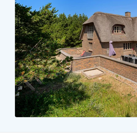
Ferienhäuser mit Whirlpool
Ferienh
Ferienhäuser mit Freitagswechsel
Ferienh
Ferienhäuser für Angler
Ferienh
Ferienhäuser Bjerregard
Ferienhäuser Blavand
Ferienhäuser Hvide S
Ferienhäuser Argab
Ferienh
Ferienhäuser in Arrild
Ferienh
Ferienhäuser Bjerregard
Ferienh
Ferienhäuser Blavand
Ferienhä
Ferienhäuser Bork Havn
Ferienh
Ferienhäuser Fjand
Ferienh
Ferienhäuser Fanö
Ferienh
Ferienhäuser Graerup Strand
Ferienh
Ferienhäuser Haurvig
Ferienh
Ferienhäuser Henne Strand
Ferienhä
Esmark Reisecurity
Esmark KidsVIP
Esmark VIP Partnervorteile
Vorteil
Praktische Informationen