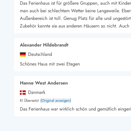
Das Ferienhaus ist für größere Gruppen, auch mit Kinde
Wandern in Dänemark
man auch bei schlechtem Wetter keine Langeweile. Ebens
Wasserski in Dänemark
Außenbereich ist toll. Genug Platz für alle und ungestör
Segeln in Dänemark
Zubehör kannte sie aus anderen Häusern so nicht. Auch di
Kultur in Dänemark
Historische Museen
Sehenswürdigkeiten
Alexander Hildebrandt
Kunstmuseen
Deutschland
Kunsthandwerk und Galerien
Essen und Trinken
Schönes Haus mit zwei Etagen
Einkaufen und Shopping
Weihnachten in Dänemark
Heiraten in Dänemark
Hanne West Andersen
Wikinger in Dänemark
Danmark
Hygge
KI Übersetzt
(Original anzeigen)
Pyt
Das Ferienhaus war wirklich schön und gemütlich einge
Arne Nørreskov