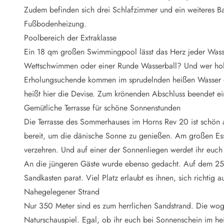
Naturschutz
Zudem befinden sich drei Schlafzimmer und ein weiteres 
Webcam Dänemark
Fußbodenheizung.
Ferienhauskatalog
Fotowettbewerb
Poolbereich der Extraklasse
Karte
Ein 18 qm großen Swimmingpool lässt das Herz jeder Wasse
Vorteile bei uns
Wettschwimmen oder einer Runde Wasserball? Und wer hol
Reisecurity
Erholungsuchende kommen im sprudelnden heißen Wasser d
Esmark KidsVIP
heißt hier die Devise. Zum krönenden Abschluss beendet e
Esmark VIP - Partnervorteile und Rabatte
Gemütliche Terrasse für schöne Sonnenstunden
Preisgarantie
Keine Kaution
Die Terrasse des Sommerhauses im Horns Rev 20 ist schön 
Gästebewertungen
bereit, um die dänische Sonne zu genießen. Am großen Esst
Gratis WLAN
verzehren. Und auf einer der Sonnenliegen werdet ihr euch
Rabatt
An die jüngeren Gäste wurde ebenso gedacht. Auf dem 25
We love people
Sandkasten parat. Viel Platz erlaubt es ihnen, sich richtig 
Nahegelegener Strand
Freizeit
Esmark VIP Partnervorteile
Nur 350 Meter sind es zum herrlichen Sandstrand. Die wog
Esmark KidsVIP
Naturschauspiel. Egal, ob ihr euch bei Sonnenschein im h