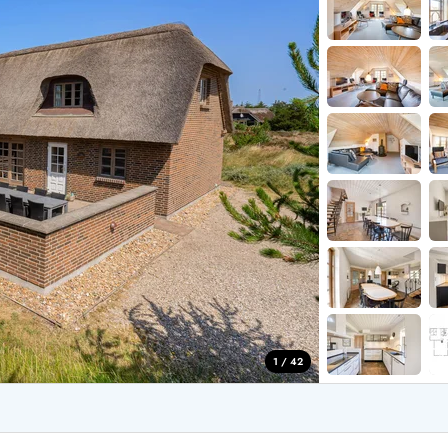
aus für 4 Personen
Ferienhäuser üb
aus für 6 Personen
Ferienhäuser übe
aus für 8 Personen
ande
Ferienhäuser Sondervig
äuser Ho
Ferienhäuser in
äuser Houstrup
Ferienhäuser R
äuser Houvig
Ferienhäuser am
user auf Holmsland Klit
Ferienhäuser So
äuser in Holmsland
Ferienhäuser Sk
äuser Hvide Sande
Ferienhäuser in
äuser Jegum
Ferienhäuser Ved
äuser Klegod
Ferienhäuser Vej
äuser Lodbjerg Hede
Ferienhäuser Ve
user Nr. Lyngvig
1 / 42
e bei uns