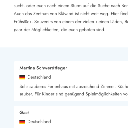
LEGOLAND® Rabatt
sucht, oder euch nach einem Sturm auf die Suche nach Ber
Urlaub mit Kindern
Auch das Zentrum von Blåvand ist nicht weit weg. Hier finde
Urlaub mit Hund
Frühstück, Souvenirs von einem der vielen kleinen Läden, R
Urlaub am Strand
paar der Möglichkeiten, die euch geboten sind.
Urlaub in der Natur
Finde Bernstein am Strand
Indoorspielländer in Dänemark
Zoos und Tierparks in Dänemark
Freizeitparks in Dänemark
Sport
Martina Schwerdtfeger
Angeln in Dänemark
Deutschland
Bowling in Dänemark
Minigolf spielen in Dänemark
Sehr sauberes Ferienhaus mit ausreichend Zimmer. Küche
Schwimmhallen und Badeländer
sauber. Für Kinder sind genügend Spielmöglichkeiten vor
Golfen in Dänemark
Fitnesscenter in Dänemark
Gast
Fahrradfahren in Dänemark
Reiten in Dänemark
Deutschland
Surfen in Dänemark