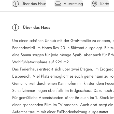
Über das Haus
Ausstattung
Karte
Öffnungszeiten
Anreise
Abreise
Ferienhaus ABC
Über das Haus
Häufige Fragen zur Buchung
Nebenkosten (Strom, Wasser usw...)
Um einen schönen Urlaub mit der Großfamilie zu erleben, b
Verleihservice
Reisescheckliste
Feriendomizil im Horns Rev 20 in Blåvand ausgelegt. Bis zu
Endreinigung
eine Sauna sorgen für jede Menge Spaß, aber auch für Erh
Gutschein
Wohlfühlatmosphäre auf 226 m2
Frühbucher
Das Ferienhaus erstreckt sich über zwei Etagen. Im Erdgesc
Mietbedingungen
Essbereich. Viel Platz ermöglicht es euch gemeinsam zu ko
Info
Gemütlichkeit durch einen Kaminofen mit knisterndem Feue
Reiseführer Dänemark
Tipps für Urlaub in Dänemark
Schlafzimmer liegen ebenfalls im Erdgeschoss. Dazu noch
Wetter in Dänemark
Für gemütliche Abendstunden könnt ihr euch im 1. Stock 
Saisonzeiten
einen spannenden Film im TV ansehen. Auch dort sorgt ein
Badesicherheit im Meer
Aufenthaltsraum mit einer Fußbodenheizung ausgestattet.