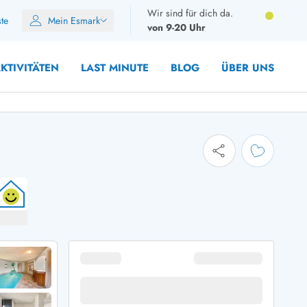
Wir sind für dich da.
ste
Mein Esmark
von 9-20 Uhr
KTIVITÄTEN
LAST MINUTE
BLOG
ÜBER UNS
10 Personen
12 Personen
14 Personen
Gruppen
Frühjahr
m Sommer
Herbst
 Winter