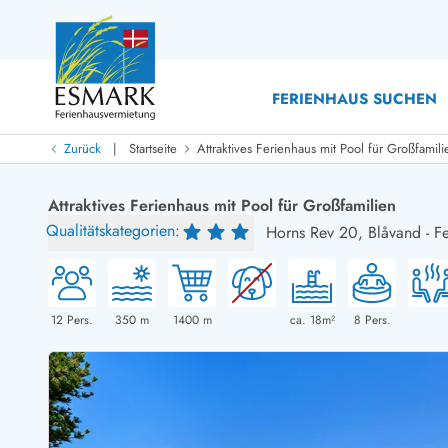
FERIENHAUS SUCHEN
|
Zurück
Startseite
Attraktives Ferienhaus mit Pool für Großfamili
Last Minute
Last Minute
Attraktives Ferienhaus mit Pool für Großfamilien
Neu bei uns!
Qualitätskategorien:
Horns Rev 20,
Blåvand
-
F
Neue Ferienhäuser bei ESMARK
Ferienhäuser mit Pool
Ferienhäuser
Neurenovierte Ferienhäuser
Ferienh
Ferienhäuser mit Endreinigung inklusive
Ferienhä
Ferienhäuser dicht am Strand
Ferienhä
12
Pers.
350
m
1400
m
ca. 18m²
8
Pers.
Ferienhäuser mit Internet
Ferienh
Ferienhäuser neu gebaut
Ferienhä
Ferienhäuser mit Sauna
Luxus Fe
Ferienhäuser Nicht-Raucher
Ferienh
Ferienhäuser mit Aussicht
Ferienh