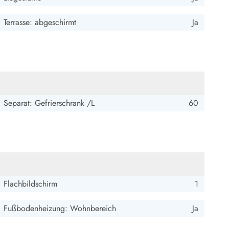
Terrasse: abgeschirmt
Ja
5 von 5
5 von 5
5 out of 5
06/01/2025
Separat: Gefrierschrank /L
60
Flachbildschirm
1
Fußbodenheizung: Wohnbereich
Ja