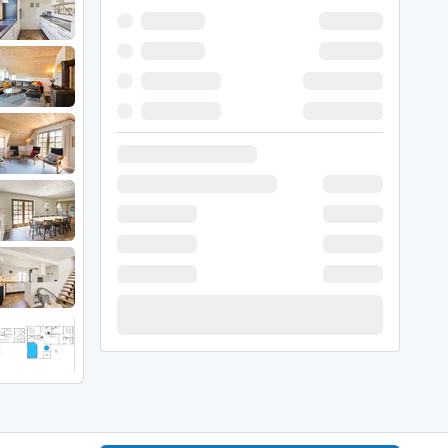
er Weihnachten
r Silvester
 Nymindegab
ömö
 Ringköbing Fjord
ndervig
odbjerge
 Thorsminde
erso Klit
ers Strand
ster Husby