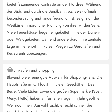
Gast
bietet faszinierende Kontraste an der Nordsee: Während
4.5 von 5
4.5 von 5
4.5 out of 5
06/01/2025
der Südstrand durch die Sandbank
Horns Rev
oftmals
Deutschland
besonders ruhig und kinderfreundlich ist, zeigt sich die
Sehr idyllisch und ruhig gelegenes kleines Ferienhaus,
Westküste in nördlicher Richtung von ihrer wilden Seite.
für max. 3Personen mit Hund optimal. Der
Viele Ferienhäuser liegen eingebettet in Heide-, Dünen-
Aussenbereich und Terasse ist sehr schön, da wir aber
oder Waldgebieten, während andere durch ihre zentrale
über Weihnachten/Silvester vor Ort waren, konnten wir
es nicht sehr nutzen.Ausstattung ist sehr gut,ebenso die
Lage im Ferienort mit kurzen Wegen zu Geschäften und
Betten. Das Bad ist sehr klein,und der obere Bereich
Restaurants überzeugen.
könnte eine neue hellere Farbgebung vertragen. Das
Haus ist aber sehr zu empfehlen, wir haben uns sehr
Einkaufen und Shopping
wohl gefühlt.
Blavand bietet eine gute Auswahl für Shopping-Fans: Die
Hauptstraße im Ort lockt mit vielen Geschäften. Das
Gast
5 von 5
Beste: Viele Läden sowie die großen Supermärkte (Spar,
5 von 5
5 out of 5
14/09/2024
Deutschland
Meny, Netto) haben an fast allen Tagen im Jahr geöffnet.
Das Haus hat alles, was man braucht. Es ist klein und
Wer noch mehr Auswahl sucht, erreicht schnell die
gemütlich. Die Terrasse ist ein Traum. Wir haben uns sehr