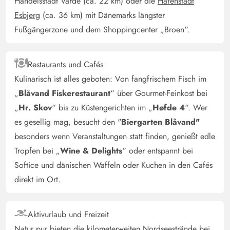
Handelsstadt Varde (ca. 22 km) oder die
Hafenstadt
wohl gefühlt und würden immer wieder kommen.
Esbjerg
(ca. 36 km) mit Dänemarks längster
Fußgängerzone und dem Shoppingcenter „Broen“.
Gast
4 von 5
4 von 5
4 out of 5
01/09/2024
Deutschland
Restaurants und Cafés
Kuscheliges, helles Haus was einem alles bietet mit einer
Kulinarisch ist alles geboten: Von fangfrischem Fisch im
wunderbaren Terrasse zum entspannen und die Sonne
„
Blåvand Fiskerestaurant
“ über Gourmet-Feinkost bei
genießen. Einer ganz fantastischen Aussendusche mit
„
Hr. Skov
“ bis zu Küstengerichten im „
Høfde 4
“. Wer
warm Wasser ein wunderbares Gefühl.
es gesellig mag, besucht den "
Biergarten Blåvand"
besonders wenn Veranstaltungen statt finden, genießt edle
Tropfen bei „
Wine & Delights
“ oder entspannt bei
Softice und dänischen Waffeln oder Kuchen in den Cafés
direkt im Ort.
Aktivurlaub und Freizeit
Natur pur bieten die kilometerweiten Nordseestrände bei