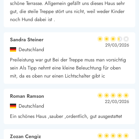
schöne Terrasse. Allgemein gefällt uns dieses Haus sehr
gut, die steile Treppe stört uns nicht, weil weder Kinder
noch Hund dabei ist .
Sandra Steiner
3.5 von 5
3.5 von 5
3.5 out of 5
29/03/2026
Deutschland
Preileistung war gut Bei der Treppe muss man vorsichtig
sein Als Tipp nehmt eine kleine Beleuchtung für oben
mit, da es oben nur einen Lichtschalter gibt ic
Roman Ramson
5 von 5
5 von 5
5 out of 5
22/03/2026
Deutschland
Ein schönes Haus ,sauber ,ordentlich, gut ausgestattet
Zozan Cengiz
5 von 5