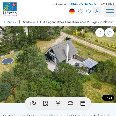
Ruf uns an:
0045 69 16 95 95
(9-20 Uhr)
|
Zurück
Startseite
Gut eingerichtetes Ferienhaus über 2 Etagen in Blåvand
1 / 33