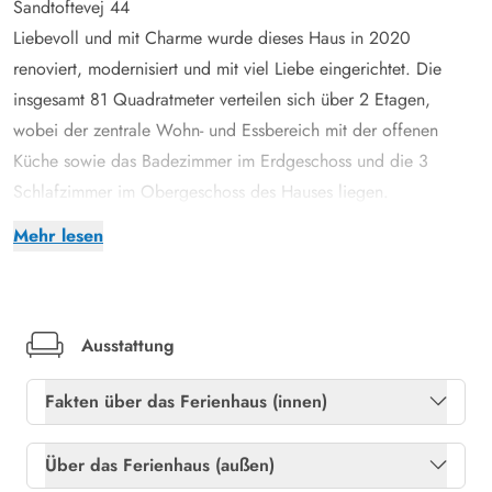
Sandtoftevej 44
Liebevoll und mit Charme wurde dieses Haus in 2020
renoviert, modernisiert und mit viel Liebe eingerichtet. Die
insgesamt 81 Quadratmeter verteilen sich über 2 Etagen,
wobei der zentrale Wohn- und Essbereich mit der offenen
Küche sowie das Badezimmer im Erdgeschoss und die 3
Schlafzimmer im Obergeschoss des Hauses liegen.
Wer morgens also noch etwas länger schlafen oder einfach
Mehr lesen
nur seinen Gedanken hinterherhängen möchte, kann dies hier
ganz ungestört tun, während der Frühaufsteher unter euch
schon einmal das Frühstück vorbereiten und entspannt, allein
bei einer frisch aufgebrühten Tasse Kaffee den Tag begrüßt.
Ausstattung
Im Wohnzimmer gibt es auch einen Kamin, welcher zusammen
Fakten über das Ferienhaus (innen)
mit der Luft-zu-Luft-Wärmepumpe gerade an kühleren Tagen
oder am Abend für eine besonders angenehme Wärme und
Gratis internet
Ja
Über das Ferienhaus (außen)
damit auch super gemütliche Urlaubsatmosphäre sorgt.