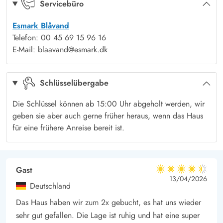
freiem Himmel unter der Außendusche eine Erfrischung
Servicebüro
erhalten oder nach dem Strandspaziergang die Füße vom
Esmark Blåvand
Sand befreien. Sehr zur Freude der Kinder gibt es ein
Telefon: 00 45 69 15 96 16
Trampolin sowie diverse Spielmöglichkeiten im Garten.
E-Mail: blaavand@esmark.dk
Strand, Einkaufsmöglichkeiten und Attraktionen
Ihr habt mehrere Möglichkeiten, den herrlichen, breiten
Schlüsselübergabe
Sandstrand zu erreichen. Wer gern wandert und die
Umgebung erkundet, macht sich einfach zu Fuß auf den Weg.
Die Schlüssel können ab 15:00 Uhr abgeholt werden, wir
Aber natürlich könnt ihr auch mit dem Auto oder per Fahrrad
geben sie aber auch gerne früher heraus, wenn das Haus
für eine frühere Anreise bereit ist.
bis nach Blåvand fahren, wo ihr den im Sommer bewachten
Badestrand erreicht.
Im Zentrum Blåvands gibt es eine große Anzahl an
Gast
Einkaufsmöglichkeiten, schöne Boutiquen sowie zahlreiche
4.5 von 5
4.5 von 5
4.5 out of 5
13/04/2026
Cafés und Restaurants. Wer also einmal etwas Unterhaltung
Deutschland
und Abwechslung sucht, findet hier Zerstreuung.
Das Haus haben wir zum 2x gebucht, es hat uns wieder
sehr gut gefallen. Die Lage ist ruhig und hat eine super