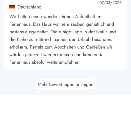
5 von 5
5 out of 5
07/03/2026
Deutschland
Wir hatten einen wunderschönen Aufenthalt im
Ferienhaus. Das Haus war sehr sauber, gemütlich und
bestens ausgestattet. Die ruhige Lage in der Natur und
die Nähe zum Strand machen den Urlaub besonders
erholsam. Perfekt zum Abschalten und Genießen wir
würden jederzeit wiederkommen und können das
Ferienhaus absolut weiterempfehlen.
Gæst
4.5 von 5
Mehr Bewertungen anzeigen
4.5 von 5
4.5 out of 5
04/01/2026
Deutschland
KI Übersetzt
(Original anzeigen)
Wir haben uns in dem Haus sehr wohl gefühlt und
kommen gerne wieder. Das Haus und die Umgebung
haben uns gut gefallen.