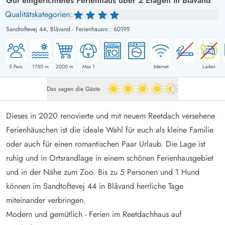
Gut eingerichtetes Ferienhaus über 2 Etagen in Blåvand
Qualitätskategorien:
Sandtoftevej 44,
Blåvand
-
Ferienhausnr.: 60199
5
Pers.
1750
m
2000
m
Max 1
Internet
Laden
Das sagen die Gäste
4.5 von 5
Dieses in 2020 renovierte und mit neuem Reetdach versehene
Ferienhäuschen ist die ideale Wahl für euch als kleine Familie
oder auch für einen romantischen Paar Urlaub. Die Lage ist
ruhig und in Ortsrandlage in einem schönen Ferienhausgebiet
und in der Nähe zum Zoo. Bis zu 5 Personen und 1 Hund
können im Sandtoftevej 44 in Blåvand herrliche Tage
miteinander verbringen.
Modern und gemütlich - Ferien im Reetdachhaus auf