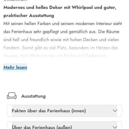
Modernes und helles Dekor mit Whirlpool und guter,
praktischer Ausstattung
Mit seinen hellen Farben und seinem modernen Interieur sieht
das Ferienhaus sehr gepflegt und gemütlich aus. Die Räume
sind hell und freundlich sowie mit hohen Decken und vielen
Fenstern. Somit gibt es viel Platz, besonders im Herzen des
Hauses, dem Wohnzimmer mit Küche und Essbereich.
Hier sind 2 Badezimmer mit Fußbodenheizung und in dem
Mehr lesen
einen befindet sich eines der Highlights des Hauses: der
Whirlpool, der für ein bisschen mehr Entspannung im Urlaub
sorgt. Im Wohnzimmer steht auch eine PlayStation 2 und Wii
für Spieleabende bereit.
Ausstattung
Das Haus ist mit guten praktischen Einrichtungen ausgestattet.
Fakten über das Ferienhaus (innen)
In der Küche gibt es eine Spülmaschine und im
Eingangsbereich gibt es eine Waschmaschine sowie einen
Freies Glasfasernetz
Ja
Über das Ferienhaus (außen)
Trockner. Darüber hinaus steht eine schnelle und stabile