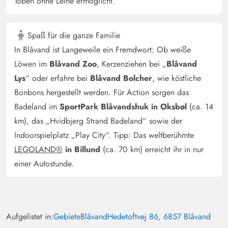
Toben ohne Leine ermöglicht.
Lademöglichkeit für Elektro-Autos steht auch zur
Verfügung. Das Grundstück ist großzügig, von den
Spaß für die ganze Familie
Nachbarn bekommr man daher nichts mit. Die
In Blåvand ist Langeweile ein Fremdwort: Ob weiße
holzbefeuerte Außensauna ist ein Highlight! Wer Platz
im Auto hat, sollte sich Holz mitbringen. Aber im Ort
Löwen im
Blåvand Zoo
, Kerzenziehen bei „
Blåvand
wird auch überall Holz angeboten. Insgesamt ist der
Lys
“ oder erfahre bei
Blåvand Bolcher
, wie köstliche
Außenbeleuchtung mit Hot-Tube, Sauna,
Bonbons hergestellt werden. Für Action sorgen das
Außendusche,gepflegten Terrassenmöbeln, Feuerstelle,
Badeland im
SportPark Blåvandshuk in Oksbøl
(ca. 14
Trampolin, Schaukel und großer Rasenfläche sehr
km), das „Hvidbjerg Strand Badeland“ sowie der
einladend und schön. Das Innere des Hauses ist
Indoorspielplatz „Play City“. Tipp: Das weltberühmte
großzügig, modern, gemütlich und gepflegt. Alle
LEGOLAND®
in Billund
(ca. 70 km) erreicht ihr in nur
Zimmer sind gut ausgestattet. Es stehen 2 vollwertige,
einer Autostunde.
moderne Bäder zur Verfügung. Spiele, eine Wii und
eine Playstation können genutzt werden und ein Ofen im
Wohnbereich sorgt für noch mehr Gemütlichkeit. Die
Küche ist sehr gut ausgestattet, es fehlt nichts! Wir sind
Aufgelistet in:
Gebiete
Blåvand
Hedetoftvej 86, 6857 Blåvand
mit 7 Personen vor Ort gewesen und würden dieses Haus