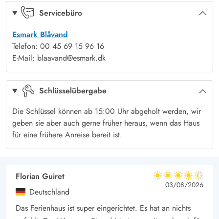
Trampolin
Ja
die vom 1. April bis zum 31. Oktober zur Verfügung steht. Der
Servicebüro
große Rasen ist ein Paradies für Kinder und Hunde um zu
Vildmarksbad, antal pers
5 Pers.
Esmark Blåvand
spielen und zu toben. Es gibt Schaukel, Sandkasten, Trampolin
Telefon: 00 45 69 15 96 16
und Fußballtor.
E-Mail: blaavand@esmark.dk
Nur eine kurze Autofahrt bringt euch in das Zentrum Blåvands
sowie zum breiten Strand. Wenn ihr eine kleine Abwechslung
Schlüsselübergabe
und Unterhaltung im Urlaub braucht, ist ein Ausflug in die
Ferienstadt Blåvands der perfekte Ausgleich zu Ruhe und
Die Schlüssel können ab 15:00 Uhr abgeholt werden, wir
Entspannung am Haus.
geben sie aber auch gerne früher heraus, wenn das Haus
für eine frühere Anreise bereit ist.
Die Lademöglichkeit für das Elektroauto ist eine Ladestation,
relevantes Kabel ist mitzubringen (Typ 2).
Florian Guiret
4.5 von 5
4.5 von 5
4.5 out of 5
03/08/2026
Deutschland
Das Ferienhaus ist super eingerichtet. Es hat an nichts