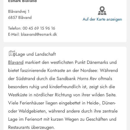
Esmark Blåvand
Wohlfühlurlaub! Wir waren rundum zufrieden
Blåvandvej 1
6857 Blåvand
Auf der Karte anzeigen
Bente Pedersen
5 von 5
Telefon:
00 45 69 15 96 16
5 von 5
5 out of 5
12/07/2025
E-Mail:
blaavand@esmark.dk
Danmark
KI Übersetzt
(Original anzeigen)
Super schönes Haus auf großem Grundstück. Alles war
Lage und Landschaft
einfach perfekt. Gute Zimmer, eine neue, schöne Küche
Blavand
markiert den westlichsten Punkt Dänemarks und
und schöne Badezimmer. Schöner Außenbereich mit
bietet faszinierende Kontraste an der Nordsee: Während
guten Gartenmöbeln. Perfekt für Hunde und Kinder, da
der Südstrand durch die Sandbank
Horns Rev
oftmals
es viel Platz auf dem Grundstück gibt. Das schöne
besonders ruhig und kinderfreundlich ist, zeigt sich die
Wildmarksbad war bei allen ein Hit. Wir kommen auf
Westküste in nördlicher Richtung von ihrer wilden Seite.
jeden Fall zurück.
Viele Ferienhäuser liegen eingebettet in Heide-, Dünen-
oder Waldgebieten, während andere durch ihre zentrale
Thomas Dettmann
5 von 5
Lage im Ferienort mit kurzen Wegen zu Geschäften und
5 von 5
5 out of 5
21/06/2025
Deutschland
Restaurants überzeugen.