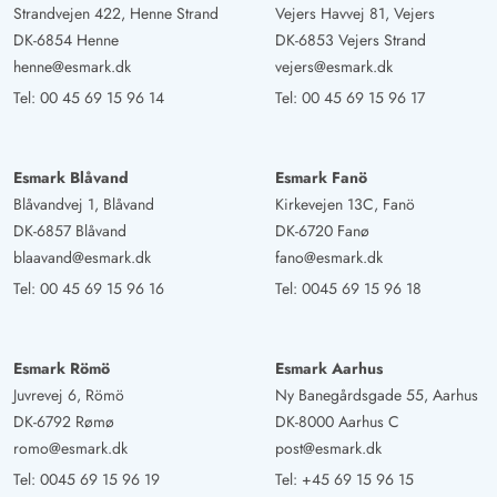
Jalousien in den Zimmern gibt.
Strandvejen 422, Henne Strand
Vejers Havvej 81, Vejers
DK-6854 Henne
DK-6853 Vejers Strand
henne@esmark.dk
vejers@esmark.dk
Tel:
00 45 69 15 96 14
Tel:
00 45 69 15 96 17
Esmark Blåvand
Esmark Fanö
Blåvandvej 1, Blåvand
Kirkevejen 13C, Fanö
DK-6857 Blåvand
DK-6720 Fanø
blaavand@esmark.dk
fano@esmark.dk
Tel:
00 45 69 15 96 16
Tel:
0045 69 15 96 18
Esmark Römö
Esmark Aarhus
Juvrevej 6, Römö
Ny Banegårdsgade 55, Aarhus
DK-6792 Rømø
DK-8000 Aarhus C
romo@esmark.dk
post@esmark.dk
Tel:
0045 69 15 96 19
Tel:
+45 69 15 96 15