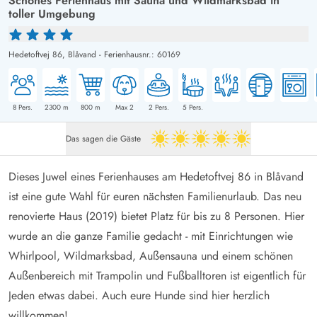
Schönes Ferienhaus mit Sauna und Wildmarksbad in
toller Umgebung
Hedetoftvej 86,
Blåvand
-
Ferienhausnr.: 60169
8
Pers.
2300
m
800
m
Max 2
2
Pers.
5
Pers.
Das sagen die Gäste
5 von 5
Dieses Juwel eines Ferienhauses am Hedetoftvej 86 in Blåvand
ist eine gute Wahl für euren nächsten Familienurlaub. Das neu
renovierte Haus (2019) bietet Platz für bis zu 8 Personen. Hier
wurde an die ganze Familie gedacht - mit Einrichtungen wie
Whirlpool, Wildmarksbad, Außensauna und einem schönen
Außenbereich mit Trampolin und Fußballtoren ist eigentlich für
Jeden etwas dabei. Auch eure Hunde sind hier herzlich
willkommen!