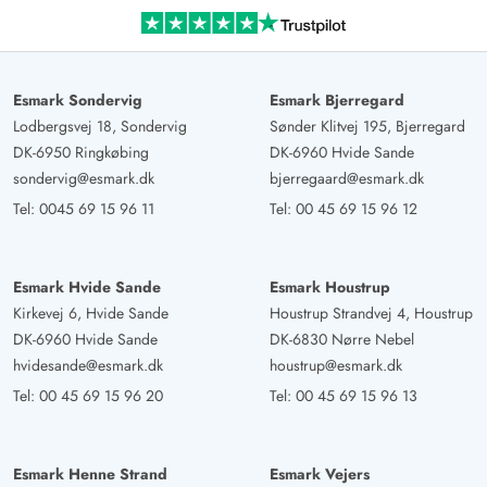
Erwachsene, auch für Hunde und Kinder ein Traum. Bei
schlechtem Wetter lädt die Außensauna oder das
Vildmarksbad zum vollen Genuss ein.
Esmark Sondervig
Esmark Bjerregard
Lodbergsvej 18, Sondervig
Sønder Klitvej 195, Bjerregard
Michael Otto
5 von 5
DK-6950 Ringkøbing
DK-6960 Hvide Sande
5 von 5
5 out of 5
14/09/2024
Deutschland
sondervig@esmark.dk
bjerregaard@esmark.dk
Schönes Ferienhaus in ruhiger Lage mit großer Terrasse
Tel:
0045 69 15 96 11
Tel:
00 45 69 15 96 12
und Wiese ,sehr gut geeignet für Familien mit Kindern.
Esmark Hvide Sande
Esmark Houstrup
Stephanie Franken
Kirkevej 6, Hvide Sande
Houstrup Strandvej 4, Houstrup
5 von 5
5 von 5
5 out of 5
12/08/2024
DK-6960 Hvide Sande
DK-6830 Nørre Nebel
Deutschland
hvidesande@esmark.dk
houstrup@esmark.dk
Ein wunderbares, großes und sauberes Haus mit tollem
Tel:
00 45 69 15 96 20
Tel:
00 45 69 15 96 13
Garten. Dieser ist etwas abgegrenzt durch Grün und
dadurch perfekt für kleinere Kinder. Die Ausstattung ist
super, es hat an nichts gefehlt. Toll, dass es dunkle
Esmark Henne Strand
Esmark Vejers