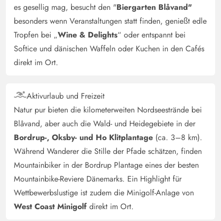
es gesellig mag, besucht den "
Biergarten Blåvand"
besonders wenn Veranstaltungen statt finden, genießt edle
Gæst
5 von 5
5 von 5
5 out of 5
07/06/2025
Tropfen bei „
Wine & Delights
“ oder entspannt bei
Danmark
Softice und dänischen Waffeln oder Kuchen in den Cafés
KI Übersetzt
(Original anzeigen)
direkt im Ort.
Es fehlt eine kurze Beschreibung auf Dänisch, wie der
Fernseher funktioniert. Vielleicht könnten größere
Mülleimer vorhanden sein.
Aktivurlaub und Freizeit
Natur pur bieten die kilometerweiten Nordseestrände bei
Blåvand, aber auch die Wald- und Heidegebiete in der
Katja Sonnet-Wilde
5 von 5
5 von 5
5 out of 5
24/05/2025
Bordrup-, Oksby- und Ho Klitplantage
(ca. 3–8 km).
Deutschland
Während Wanderer die Stille der Pfade schätzen, finden
Das Haus bietet alles was man für einen entspannten
Mountainbiker in der Bordrup Plantage eines der besten
Urlaub braucht. Die Küche ist super ausgestattet,
Mountainbike-Reviere Dänemarks. Ein Highlight für
Kühlschrank und Gefrierschrank sind schön groß. Bäder
Wettbewerbslustige ist zudem die Minigolf-Anlage von
mit Fußbodenheizung sehr angenehm. Die Betten waren
West Coast Minigolf
direkt im Ort.
ein wenige schmal und für uns etwas zu weich, aber