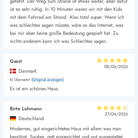
gefehlt. Der Weg zum Strand ist etwas weiter, aber dafür
ist es sehr ruhig. In 10 Minuten waren wir mit den Kids
mit dem Fahrrad am Strand. Also total super. Wenn ich
was schlechtes sagen müsste, wäre es das Internet, was
bei mir aber keine große Bedeutung gespielt hat. Zu
nichts anderem kann ich was Schlechtes sagen.
Gæst
5 von 5
5 von 5
5 out of 5
08/06/2026
Danmark
KI Übersetzt
(Original anzeigen)
Es ist ein schönes Haus.
Birte Lohmann
4.5 von 5
4.5 von 5
4.5 out of 5
27/04/2026
Deutschland
Modernes, gut eingerichtetes Haus mit allem was man
benötigt. Sauber, nett eingerichtet und gut ausgestattet.