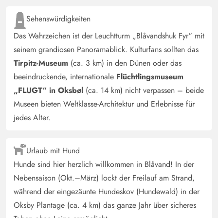
trotzdem okay. Eines der Schlafzimmer was wir als
Abstellraum benutzt haben ist sehr niedrig und eher was
Sehenswürdigkeiten
für Kinder. Der Aussen bietet viel Platz für Kinder und
Das Wahrzeichen ist der Leuchtturm „Blåvandshuk Fyr“ mit
Hunde. Wir würden jeder Zeit dieses Haus wieder
seinem grandiosen Panoramablick. Kulturfans sollten das
Buchen.
Tirpitz-Museum
(ca. 3 km) in den Dünen oder das
beeindruckende, internationale
Flüchtlingsmuseum
Gast
5 von 5
„FLUGT“ in Oksbøl
(ca. 14 km) nicht verpassen – beide
5 von 5
5 out of 5
07/04/2025
Deutschland
Museen bieten Weltklasse-Architektur und Erlebnisse für
Schönes Ferienhaus. Die Zimmer sind etwas kleiner als
jedes Alter.
erwartet aber alles in allem ein sauberes und gut
ausgestattetes Ferienhaus.
Urlaub mit Hund
Hunde sind hier herzlich willkommen in Blåvand! In der
Alexander Heinemann
5 von 5
Nebensaison (Okt.–März) lockt der Freilauf am Strand,
5 von 5
5 out of 5
04/01/2025
Deutschland
während der eingezäunte Hundeskov (Hundewald) in der
Das Haus ist sehr schön und ruhig gelegen und bietet
Oksby Plantage (ca. 4 km) das ganze Jahr über sicheres
auf derEinfahrt locker Platz für 3-4 PKW's. Eine