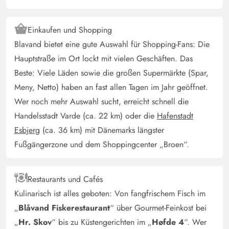
Phantastisch ausgestattetes Ferienhaus auf einem
Traumgrundstück. Sehr ruhige Lage. Das Haus kann ich
Einkaufen und Shopping
ohne jede Einschränkung empfehlen. Das WLAN ist sehr
Blavand bietet eine gute Auswahl für Shopping-Fans: Die
schwach
Hauptstraße im Ort lockt mit vielen Geschäften. Das
Beste: Viele Läden sowie die großen Supermärkte (Spar,
Wolfgang Plagemann
5 von 5
Meny, Netto) haben an fast allen Tagen im Jahr geöffnet.
5 von 5
5 out of 5
16/06/2025
Deutschland
Wer noch mehr Auswahl sucht, erreicht schnell die
Die Zimmer sindausreichend groß, erfreulich auch die
Handelsstadt Varde (ca. 22 km) oder die
Hafenstadt
guten Ablagemöglichkeiten in den Schränken. Die
Esbjerg
(ca. 36 km) mit Dänemarks längster
Küche ist praktisch eingerichtet, das Inventar in
Fußgängerzone und dem Shoppingcenter „Broen“.
reichlicher Anzahl vorhanden. Die elektrischen Geräte
sind funktional und gut zu bedienen. Die
Restaurants und Cafés
Badezimmereinrichtung ansprechend. Der Außenbereich
Kulinarisch ist alles geboten: Von fangfrischem Fisch im
ist gepflegt, Außensauna und Pool vorhanden. Waren
nun das zweite Mal in diesem Haus, haben uns über die
„
Blåvand Fiskerestaurant
“ über Gourmet-Feinkost bei
neue Küche gefreut.
„
Hr. Skov
“ bis zu Küstengerichten im „
Høfde 4
“. Wer