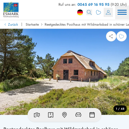
Ruf uns an:
0045 69 16 95 95
(9-20 Uhr)
|
Zurück
Startseite
Reetgedecktes Poolhaus mit Wildmarksbad in schöner L
1 / 48