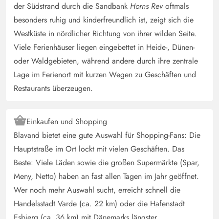
Svetlana Martini
der Südstrand durch die Sandbank
Horns Rev
oftmals
3 von 5
3 von 5
3 out of 5
12/01/2025
Deutschland
besonders ruhig und kinderfreundlich ist, zeigt sich die
Westküste in nördlicher Richtung von ihrer wilden Seite.
Ein tolles Haus welches viel Liebe braucht, gerade bei
Viele Ferienhäuser liegen eingebettet in Heide-, Dünen-
Feinheiten wie Fugen saubere Fenster im Poolbereich
oder Waldgebieten, während andere durch ihre zentrale
etc.
Lage im Ferienort mit kurzen Wegen zu Geschäften und
Restaurants überzeugen.
Gast
4.5 von 5
4.5 von 5
4.5 out of 5
08/11/2024
Deutschland
Einkaufen und Shopping
Das Haus ist strandnah und schön gelegen. Es ist gut
Blavand bietet eine gute Auswahl für Shopping-Fans: Die
ausgestattet und durch den Pool und ist auch bei
Hauptstraße im Ort lockt mit vielen Geschäften. Das
schlechtem Wetter sehr erholsam.
Beste: Viele Läden sowie die großen Supermärkte (Spar,
Meny, Netto) haben an fast allen Tagen im Jahr geöffnet.
Gast
5 von 5
Wer noch mehr Auswahl sucht, erreicht schnell die
5 von 5
5 out of 5
04/10/2024
Deutschland
Handelsstadt Varde (ca. 22 km) oder die
Hafenstadt
Das Haus = alles perfekt. Waren zum 2. Mal in dem
Esbjerg
(ca. 36 km) mit Dänemarks längster