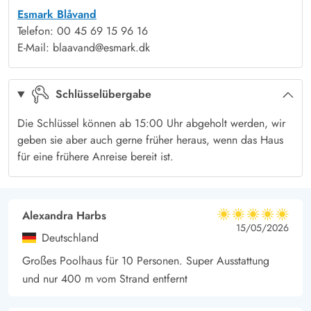
Esmark Blåvand
Wärmepumpe und ein Kaminofen helfen beim Energisparen.
Telefon: 00 45 69 15 96 16
Dieses Poolhaus verfügt über Schlafplätze über 2 Etagen, im
E-Mail: blaavand@esmark.dk
Erdgeschoss und im ersten Stock und einem Badezimmer auf
jeder Etage. Es gibt sowohl eine Spülmaschine, eine
Schlüsselübergabe
Waschmaschine, einen Wäschetrockner und eine schnelle und
stabile Internetverbindung im Haus.
Die Schlüssel können ab 15:00 Uhr abgeholt werden, wir
Malerische Alleinlage und Wildmarksbad auf der
geben sie aber auch gerne früher heraus, wenn das Haus
Terrasse
für eine frühere Anreise bereit ist.
Das große Naturgrundstück ist von hohen Bäumen umgeben,
wodurch ihr eine völlig abgeschiedene Lage inmitten der Natur
in Westjütland habt. Entspannt euch auf den Gartenmöbeln
Alexandra Harbs
5 von 5
5 von 5
5 out of 5
15/05/2026
und genießt die warmen Sonnenstrahlen, während die Vögel in
Deutschland
den Baumwipfeln singen und die Kinder auf dem Rasen
Großes Poolhaus für 10 Personen. Super Ausstattung
spielen. Für die Kleinsten gibt es Schaukel und Sandkasten.
und nur 400 m vom Strand entfernt
Draußen findet ihr auch ein weiteres köstliches Highlight des
Hauses - hier steht das Wildmarksbad. Mit anderen Worten, ihr