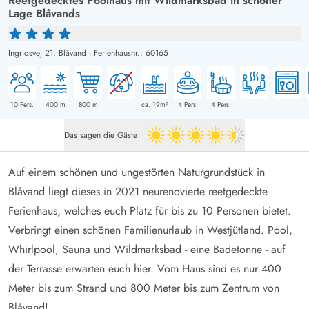
Reetgedecktes Poolhaus mit Wildmarksbad in schöner
Lage Blåvands
Ingridsvej 21,
Blåvand
-
Ferienhausnr.: 60165
10
Pers.
400
m
800
m
ca. 19m²
4
Pers.
4
Pers.
Das sagen die Gäste
4.5 von 5
Auf einem schönen und ungestörten Naturgrundstück in
Blåvand liegt dieses in 2021 neurenovierte reetgedeckte
Ferienhaus, welches euch Platz für bis zu 10 Personen bietet.
Verbringt einen schönen Familienurlaub in Westjütland. Pool,
Whirlpool, Sauna und Wildmarksbad - eine Badetonne - auf
der Terrasse erwarten euch hier. Vom Haus sind es nur 400
Meter bis zum Strand und 800 Meter bis zum Zentrum von
Blåvand!