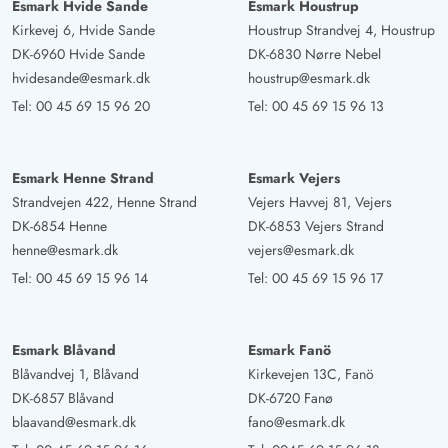
Esmark Hvide Sande
Esmark Houstrup
Kirkevej 6, Hvide Sande
Houstrup Strandvej 4, Houstrup
DK-6960 Hvide Sande
DK-6830 Nørre Nebel
hvidesande@esmark.dk
houstrup@esmark.dk
Tel:
00 45 69 15 96 20
Tel:
00 45 69 15 96 13
Esmark Henne Strand
Esmark Vejers
Strandvejen 422, Henne Strand
Vejers Havvej 81, Vejers
DK-6854 Henne
DK-6853 Vejers Strand
henne@esmark.dk
vejers@esmark.dk
Tel:
00 45 69 15 96 14
Tel:
00 45 69 15 96 17
Esmark Blåvand
Esmark Fanö
Blåvandvej 1, Blåvand
Kirkevejen 13C, Fanö
DK-6857 Blåvand
DK-6720 Fanø
blaavand@esmark.dk
fano@esmark.dk