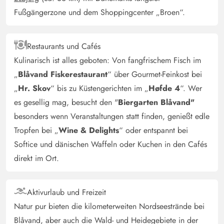
Haus und würden immer wieder kommen.
Fußgängerzone und dem Shoppingcenter „Broen“.
Ernst Blümke
4.5 von 5
Restaurants und Cafés
4.5 von 5
4.5 out of 5
30/09/2024
Deutschland
Kulinarisch ist alles geboten: Von fangfrischem Fisch im
Das Haus ist ein Fünfsternehaus, sehr sauber und
„
Blåvand Fiskerestaurant
“ über Gourmet-Feinkost bei
wunderschön im Wald gelegen. Der Poolraum ist
„
Hr. Skov
“ bis zu Küstengerichten im „
Høfde 4
“. Wer
besonders groß und mit acht Fenstern besonders hell.
es gesellig mag, besucht den "
Biergarten Blåvand"
besonders wenn Veranstaltungen statt finden, genießt edle
Tropfen bei „
Wine & Delights
“ oder entspannt bei
Softice und dänischen Waffeln oder Kuchen in den Cafés
direkt im Ort.
Aktivurlaub und Freizeit
Natur pur bieten die kilometerweiten Nordseestrände bei
Blåvand, aber auch die Wald- und Heidegebiete in der