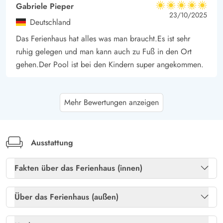
Gabriele Pieper
5 von 5
5 von 5
5 out of 5
23/10/2025
Deutschland
Das Ferienhaus hat alles was man braucht.Es ist sehr
ruhig gelegen und man kann auch zu Fuß in den Ort
gehen.Der Pool ist bei den Kindern super angekommen.
Jürgen Baldauf
4.5 von 5
Mehr Bewertungen anzeigen
4.5 von 5
4.5 out of 5
28/08/2025
Deutschland
Das Ferienhaus ist ideal gelegen. Das Haus liegt am
Ende einer Sackgasse und sehr ruhig. Wir hatten sogar
Ausstattung
Besuch von Rehen und Hirschen auf der Terrasse. Ein
Fakten über das Ferienhaus (innen)
besonderes Erlebnis! Sowohl Strand als auch der
Ortskern sind fußläufig erreichbar. Das Haus ist sehr gut
Freies Glasfasernetz
Ja
ausgestattet. Für die Zimmer im Obergeschoss sind keine
Über das Ferienhaus (außen)
Schränke vorhanden. Bei voller Belegung ist das ein
Heizung: Elektroheizkörper
Ja
Gartenmöbel
Ja
Problem. Wir waren zu viert und hatten ein Zimmer als