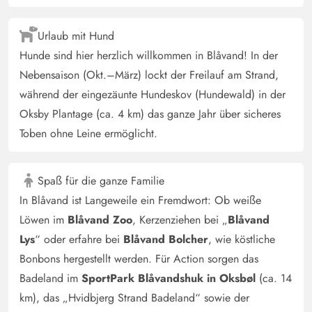
Urlaub mit Hund
Hunde sind hier herzlich willkommen in Blåvand! In der
Nebensaison (Okt.–März) lockt der Freilauf am Strand,
während der eingezäunte Hundeskov (Hundewald) in der
Oksby Plantage (ca. 4 km) das ganze Jahr über sicheres
Toben ohne Leine ermöglicht.
Spaß für die ganze Familie
In Blåvand ist Langeweile ein Fremdwort: Ob weiße
Löwen im
Blåvand Zoo
, Kerzenziehen bei „
Blåvand
Lys
“ oder erfahre bei
Blåvand Bolcher
, wie köstliche
Bonbons hergestellt werden. Für Action sorgen das
Badeland im
SportPark Blåvandshuk in Oksbøl
(ca. 14
km), das „Hvidbjerg Strand Badeland“ sowie der