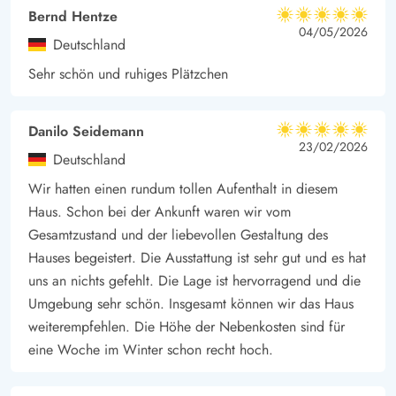
Bernd Hentze
könnt sowohl Drinnen als auch Draußen unter freiem Himmel
5 von 5
5 von 5
5 out of 5
04/05/2026
Deutschland
im warmen Wasser sitzen, euch entspannen und euren
Gedanken freien Lauf lassen.
Sehr schön und ruhiges Plätzchen
Zum schönen Sandstrand von Blåvand sind es nicht mehr als
400 m. Das Stadtzentrum liegt weniger als 10 Gehminuten
Danilo Seidemann
5 von 5
vom Ferienhaus entfernt. Hier kann die ganze Familie mit
5 von 5
5 out of 5
23/02/2026
Deutschland
Einkäufen, Besuchen des Zoos, Spaziergängen am Wasser und
Wir hatten einen rundum tollen Aufenthalt in diesem
vielem mehr unterhalten werden.
Haus. Schon bei der Ankunft waren wir vom
Gesamtzustand und der liebevollen Gestaltung des
Hauses begeistert. Die Ausstattung ist sehr gut und es hat
uns an nichts gefehlt. Die Lage ist hervorragend und die
Umgebung sehr schön. Insgesamt können wir das Haus
weiterempfehlen. Die Höhe der Nebenkosten sind für
eine Woche im Winter schon recht hoch.