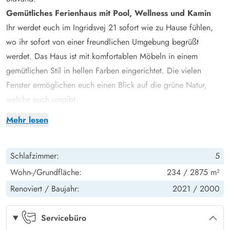
Gemütliches Ferienhaus mit Pool, Wellness und Kamin
Ihr werdet euch im Ingridsvej 21 sofort wie zu Hause fühlen,
wo ihr sofort von einer freundlichen Umgebung begrüßt
werdet. Das Haus ist mit komfortablen Möbeln in einem
gemütlichen Stil in hellen Farben eingerichtet. Die vielen
Fenster ermöglichen euch einen Blick auf die grüne Natur,
welche euch umgibt.
Eines der Highlights des Hauses ist zweifellos der Poolraum, in
Mehr lesen
dem neben dem 19 m² großen Svimmingpool auch der
Whirlpool und die Sauna des Hauses zu finden sind. Ihr könnt
Schlafzimmer:
5
die Kinder vom sprudelnden Whirlpool aus beobachten,
während diese im Svimmingpool planschen.
Wohn-/Grundfläche:
234 / 2875 m²
Die Küche hat alle moderne Geräte die man zur
Renoviert /
Baujahr:
2021 /
2000
Essenszubereitung so braucht und ist mit dem Essbereich
verbunden. Hier ist eine Fussbodenheizung installiert die für
Servicebüro
wolige Wärme insbesondere für die Füsse sorgt. Eine