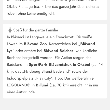
Oksby Plantage (ca. 4 km) das ganze Jahr über sicheres
Toben ohne Leine ermöglicht.
Spaß für die ganze Familie
In Blåvand ist Langeweile ein Fremdwort: Ob weiße
Löwen im
Blåvand Zoo
, Kerzenziehen bei „
Blåvand
Lys
“ oder erfahre bei
Blåvand Bolcher
, wie köstliche
Bonbons hergestellt werden. Für Action sorgen das
Badeland im
SportPark Blåvandshuk in Oksbøl
(ca. 14
km), das „Hvidbjerg Strand Badeland“ sowie der
Indoorspielplatz „Play City“. Tipp: Das weltberühmte
LEGOLAND®
in Billund
(ca. 70 km) erreicht ihr in nur
einer Autostunde.