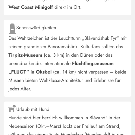
West Coast Minigolf
direkt im Ort.
Sehenswürdigkeiten
Das Wahrzeichen ist der Leuchtturm „Blåvandshuk Fyr“ mit
seinem grandiosen Panoramablick. Kulturfans sollten das
Tirpitz-Museum
(ca. 3 km) in den Dünen oder das
beeindruckende, internationale
Flüchtlingsmuseum
„FLUGT“ in Oksbøl
(ca. 14 km) nicht verpassen – beide
Museen bieten Weltklasse-Architektur und Erlebnisse für
jedes Alter.
Urlaub mit Hund
Hunde sind hier herzlich willkommen in Blåvand! In der
Nebensaison (Okt.–März) lockt der Freilauf am Strand,
während der eingezäunte Hundeskov (Hundewald) in der