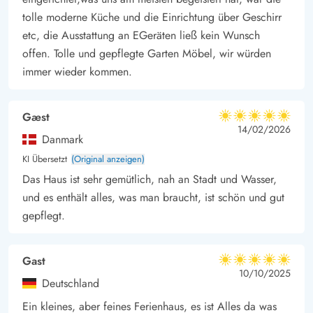
tolle moderne Küche und die Einrichtung über Geschirr
etc, die Ausstattung an EGeräten ließ kein Wunsch
offen. Tolle und gepflegte Garten Möbel, wir würden
immer wieder kommen.
Gæst
5 von 5
5 von 5
5 out of 5
14/02/2026
Danmark
KI Übersetzt
(Original anzeigen)
Das Haus ist sehr gemütlich, nah an Stadt und Wasser,
und es enthält alles, was man braucht, ist schön und gut
gepflegt.
Gast
5 von 5
5 von 5
5 out of 5
10/10/2025
Deutschland
Ein kleines, aber feines Ferienhaus, es ist Alles da was