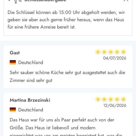
Die Schlüssel können ab 15:00 Uhr abgeholt werden, wir
geben sie aber auch gerne früher heraus, wenn das Haus
für eine frühere Anreise bereit ist.
Gast
5 von 5
5 von 5
5 out of 5
04/07/2026
Deutschland
Sehr sauber schöne Küche sehr gut ausgestattet auch die
Zimmer sind sehr gut
Martina Brzezinski
5 von 5
5 von 5
5 out of 5
12/06/2026
Deutschland
Das Haus war für uns als Paar perfekt auch von der
Größe. Das Haus ist liebevoll und modern
eingerichtet,was uns am meisten begeistert hat, war die