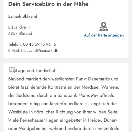
Dein Servicebüro in der Nähe
Holger Gürtler
3.5 von 5
3.5 von 5
3.5 out of 5
02/06/2025
Deutschland
Esmark Blåvand
Das Ferienhaus ist sehr kinderfreundlich eingerichtet.
Blåvandvej 1
Hochstuhl, Reisebett und Sandkiste im Garten. Spielhaus
6857 Blåvand
Auf der Karte anzeigen
und eine tolle Schaukel. Alles vorhanden. Küche ist top.
Telefon:
00 45 69 15 96 16
Teller, Tassen, Besteck alles reichlich in den Schränken.
E-Mail:
blaavand@esmark.dk
Für 2 Erwachsene und 2 Kinder ist reichlich Platz. An
die Waschmaschine in der Dusche muß man sich
gewöhnen. Rundum ein schönes Haus in einer schönen
Lage und Landschaft
Umgebung. Bitte nicht das kleine Schlafzimmer als
Blavand
markiert den westlichsten Punkt Dänemarks und
Abstellraum benutzen.
bietet faszinierende Kontraste an der Nordsee: Während
der Südstrand durch die Sandbank
Horns Rev
oftmals
Enrico Lehmpfuhl
besonders ruhig und kinderfreundlich ist, zeigt sich die
4.5 von 5
4.5 von 5
4.5 out of 5
12/05/2025
Westküste in nördlicher Richtung von ihrer wilden Seite.
Deutschland
Viele Ferienhäuser liegen eingebettet in Heide-, Dünen-
Sehr schönes Haus Für drei bis vier Personen
oder Waldgebieten, während andere durch ihre zentrale