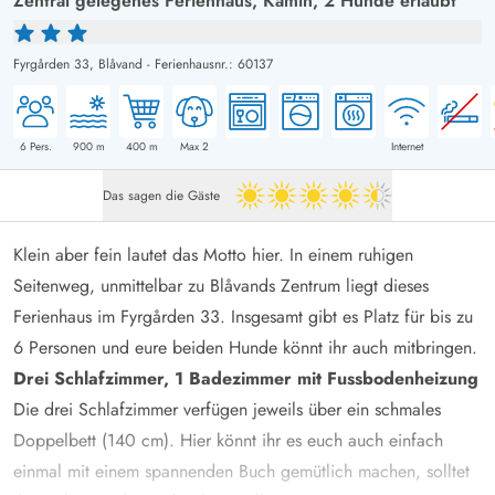
Zentral gelegenes Ferienhaus, Kamin, 2 Hunde erlaubt
Fyrgården 33,
Blåvand
-
Ferienhausnr.: 60137
6
Pers.
900
m
400
m
Max 2
Internet
Das sagen die Gäste
4.5 von 5
Klein aber fein lautet das Motto hier. In einem ruhigen
Seitenweg, unmittelbar zu Blåvands Zentrum liegt dieses
Ferienhaus im Fyrgården 33. Insgesamt gibt es Platz für bis zu
6 Personen und eure beiden Hunde könnt ihr auch mitbringen.
Drei Schlafzimmer, 1 Badezimmer mit Fussbodenheizung
Die drei Schlafzimmer verfügen jeweils über ein schmales
Doppelbett (140 cm). Hier könnt ihr es euch auch einfach
einmal mit einem spannenden Buch gemütlich machen, solltet