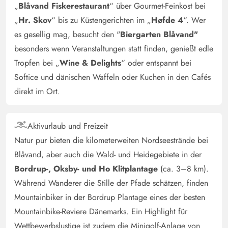
„
Blåvand Fiskerestaurant
“ über Gourmet-Feinkost bei
„
Hr. Skov
“ bis zu Küstengerichten im „
Høfde 4
“. Wer
es gesellig mag, besucht den "
Biergarten Blåvand"
besonders wenn Veranstaltungen statt finden, genießt edle
Tropfen bei „
Wine & Delights
“ oder entspannt bei
Softice und dänischen Waffeln oder Kuchen in den Cafés
direkt im Ort.
Aktivurlaub und Freizeit
Natur pur bieten die kilometerweiten Nordseestrände bei
Blåvand, aber auch die Wald- und Heidegebiete in der
Bordrup-, Oksby- und Ho Klitplantage
(ca. 3–8 km).
Während Wanderer die Stille der Pfade schätzen, finden
Mountainbiker in der Bordrup Plantage eines der besten
Mountainbike-Reviere Dänemarks. Ein Highlight für
Wettbewerbslustige ist zudem die Minigolf-Anlage von