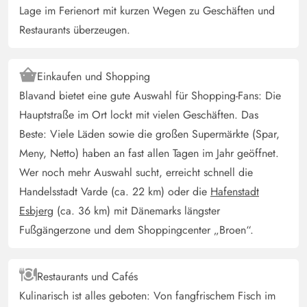
Lage im Ferienort mit kurzen Wegen zu Geschäften und
Gæst
5 von 5
Restaurants überzeugen.
5 von 5
5 out of 5
15/02/2025
Danmark
KI Übersetzt
(Original anzeigen)
Einkaufen und Shopping
Super gemütlich, sauberes, hübsches Ferienhaus, voll
Blavand bietet eine gute Auswahl für Shopping-Fans: Die
ausgestattet mit allem, was man braucht. Nah an Stadt
Hauptstraße im Ort lockt mit vielen Geschäften. Das
und Meer.
Beste: Viele Läden sowie die großen Supermärkte (Spar,
Meny, Netto) haben an fast allen Tagen im Jahr geöffnet.
Gast
5 von 5
Wer noch mehr Auswahl sucht, erreicht schnell die
5 von 5
5 out of 5
22/09/2024
Deutschland
Handelsstadt Varde (ca. 22 km) oder die
Hafenstadt
Die Lage ist perfekt, da sehr ruhig und man schnell im
Esbjerg
(ca. 36 km) mit Dänemarks längster
Centrum ist.
Fußgängerzone und dem Shoppingcenter „Broen“.
Restaurants und Cafés
Kulinarisch ist alles geboten: Von fangfrischem Fisch im