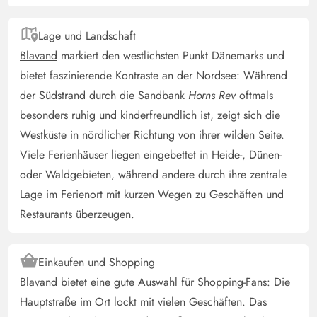
Das Ferienhaus ist absolut empfehlenswert. Wir haben es
blitzblank vorgefunden. Es bietet sich für 2 Familien
Lage und Landschaft
oder eine Großfamilie an - oder auch für mehrere Paare,
Blavand
markiert den westlichsten Punkt Dänemarks und
da alle 4 Schlafzimmer mit je 2 normalen Betten
bietet faszinierende Kontraste an der Nordsee: Während
ausgestattet sind, die man bei Bedarf zusammenschieben
der Südstrand durch die Sandbank
Horns Rev
oftmals
oder trennen kann. Die Betten sind weich aber nicht
besonders ruhig und kinderfreundlich ist, zeigt sich die
durchgelegen. Wir haben hervorragend geschlafen. Je
Westküste in nördlicher Richtung von ihrer wilden Seite.
zwei Schlafzimmer und ein Bad sind durch den
Viele Ferienhäuser liegen eingebettet in Heide-, Dünen-
Wohnraum und die Küche getrennt. Die Küche ist noch
oder Waldgebieten, während andere durch ihre zentrale
sehr neu und richtig gut ausgestattet. Eine Teekanne oder
Lage im Ferienort mit kurzen Wegen zu Geschäften und
Thermoskanne wäre vielleicht noch zu ergänzen, aber
Restaurants überzeugen.
die kann man notfalls auch mitbringen. Alles andere ist
vorhanden und hochwertig. Die Couch könnte mal
ersetzt werden, aber mit genug Kissen ist das auch
Einkaufen und Shopping
lösbar. Besonders toll ist die Lage und der kurze Weg
Blavand bietet eine gute Auswahl für Shopping-Fans: Die
durch die Dünen zum Strand. Es gibt drei Terrassen mit
Hauptstraße im Ort lockt mit vielen Geschäften. Das
Holz-Gartenmöbeln (Tische, Stühle) und zwei