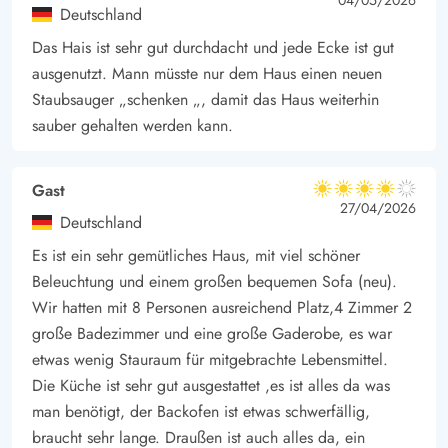
5 von 5
5 out of 5
Deutschland
Das Hais ist sehr gut durchdacht und jede Ecke ist gut
ausgenutzt. Mann müsste nur dem Haus einen neuen
Staubsauger „schenken „, damit das Haus weiterhin
sauber gehalten werden kann.
Gast
4 von 5
4 von 5
4 out of 5
27/04/2026
Deutschland
Es ist ein sehr gemütliches Haus, mit viel schöner
Beleuchtung und einem großen bequemen Sofa (neu).
Wir hatten mit 8 Personen ausreichend Platz,4 Zimmer 2
große Badezimmer und eine große Gaderobe, es war
etwas wenig Stauraum für mitgebrachte Lebensmittel.
Die Küche ist sehr gut ausgestattet ,es ist alles da was
man benötigt, der Backofen ist etwas schwerfällig,
braucht sehr lange. Draußen ist auch alles da, ein