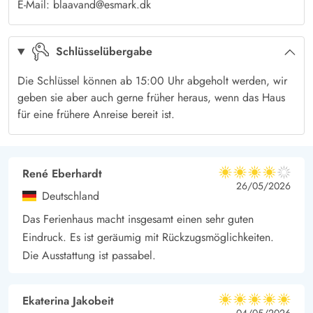
E-Mail: blaavand@esmark.dk
u.a. mit einer neuen Küche, neue Fliesen in Küche und Bad
sowie einem neuen und modernen Whirlpool.
Schlüsselübergabe
Die Schlüssel können ab 15:00 Uhr abgeholt werden, wir
geben sie aber auch gerne früher heraus, wenn das Haus
für eine frühere Anreise bereit ist.
René Eberhardt
4 von 5
4 von 5
4 out of 5
26/05/2026
Deutschland
Das Ferienhaus macht insgesamt einen sehr guten
Eindruck. Es ist geräumig mit Rückzugsmöglichkeiten.
Die Ausstattung ist passabel.
Ekaterina Jakobeit
5 von 5
04/05/2026