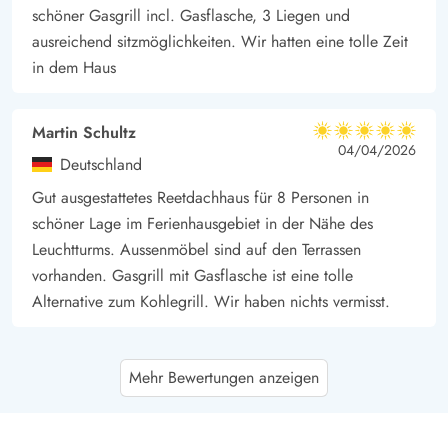
schöner Gasgrill incl. Gasflasche, 3 Liegen und
ausreichend sitzmöglichkeiten. Wir hatten eine tolle Zeit
in dem Haus
Martin Schultz
5 von 5
5 von 5
5 out of 5
04/04/2026
Deutschland
Gut ausgestattetes Reetdachhaus für 8 Personen in
schöner Lage im Ferienhausgebiet in der Nähe des
Leuchtturms. Aussenmöbel sind auf den Terrassen
vorhanden. Gasgrill mit Gasflasche ist eine tolle
Alternative zum Kohlegrill. Wir haben nichts vermisst.
Andreas Dr. Cramer
5 von 5
Mehr Bewertungen anzeigen
5 von 5
5 out of 5
03/01/2026
Deutschland
Sehr schönes Reetdach- Ferienhaus in den Dünen von