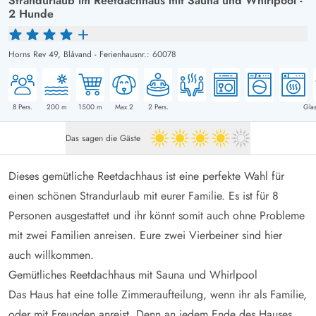
Strandurlaub im Reetdachhaus mit Sauna und Whirlpool -
2 Hunde
Horns Rev 49,
Blåvand
-
Ferienhausnr.: 60078
8
Pers.
200
m
1500
m
Max 2
2
Pers.
Glas
Das sagen die Gäste
4 von 5
Dieses gemütliche Reetdachhaus ist eine perfekte Wahl für
einen schönen Strandurlaub mit eurer Familie. Es ist für 8
Personen ausgestattet und ihr könnt somit auch ohne Probleme
mit zwei Familien anreisen. Eure zwei Vierbeiner sind hier
auch willkommen.
Gemütliches Reetdachhaus mit Sauna und Whirlpool
Das Haus hat eine tolle Zimmeraufteilung, wenn ihr als Familie,
oder mit Freunden anreist. Denn an jedem Ende des Hauses