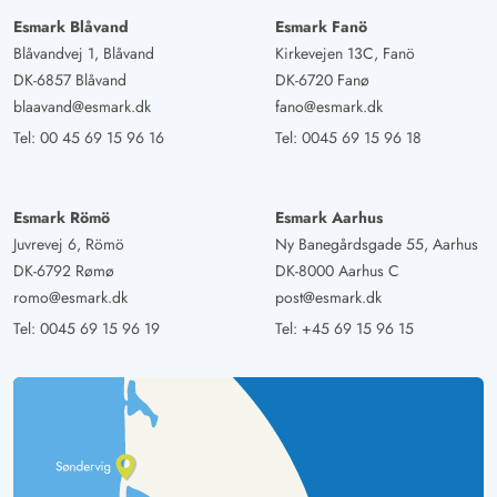
Esmark Blåvand
Esmark Fanö
Blåvandvej 1, Blåvand
Kirkevejen 13C, Fanö
DK-6857 Blåvand
DK-6720 Fanø
blaavand@esmark.dk
fano@esmark.dk
Tel:
00 45 69 15 96 16
Tel:
0045 69 15 96 18
Esmark Römö
Esmark Aarhus
Juvrevej 6, Römö
Ny Banegårdsgade 55, Aarhus
DK-6792 Rømø
DK-8000 Aarhus C
romo@esmark.dk
post@esmark.dk
Tel:
0045 69 15 96 19
Tel:
+45 69 15 96 15