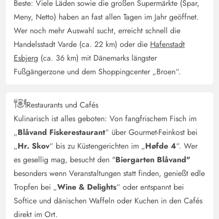
Beste: Viele Läden sowie die großen Supermärkte (Spar,
Sonnenliegen. Zu allem gibt es Auflagen, die man im
Meny, Netto) haben an fast allen Tagen im Jahr geöffnet.
Stauraum der Couchgarnitur und in der Sauna findet.
Wer noch mehr Auswahl sucht, erreicht schnell die
Auch die Sauna und der noch recht neue Whirlpool
bieten Entspannung an Regentagen. Wir würden das
Handelsstadt Varde (ca. 22 km) oder die
Hafenstadt
Haus wieder buchen.
Esbjerg
(ca. 36 km) mit Dänemarks längster
Fußgängerzone und dem Shoppingcenter „Broen“.
Gast
5 von 5
5 von 5
5 out of 5
12/05/2025
Deutschland
Restaurants und Cafés
Kulinarisch ist alles geboten: Von fangfrischem Fisch im
Ein angenehmes ,der Beschreibung und dem Preis
„
Blåvand Fiskerestaurant
“ über Gourmet-Feinkost bei
entsprechendes, sehr schön gelegenes Ferienhaus.
Vollständig ausgestattet und strandnah. Für den Urlaub
„
Hr. Skov
“ bis zu Küstengerichten im „
Høfde 4
“. Wer
mit unserer golden Retriever Hündin eine schöne
es gesellig mag, besucht den "
Biergarten Blåvand"
Unterkunft.
besonders wenn Veranstaltungen statt finden, genießt edle
Tropfen bei „
Wine & Delights
“ oder entspannt bei
Softice und dänischen Waffeln oder Kuchen in den Cafés
Gast
5 von 5
5 von 5
5 out of 5
08/03/2025
direkt im Ort.
Deutschland