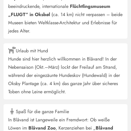
beeindruckende, internationale
Flüchtlingsmuseum
wir haben uns sehr wohl gefühlt.
„FLUGT“ in Oksbøl
(ca. 14 km) nicht verpassen – beide
Museen bieten Weltklasse-Architektur und Erlebnisse für
Annette Pelz
4 von 5
jedes Alter.
4 von 5
4 out of 5
07/10/2024
Deutschland
Das Haus hat eine top Lage. Die Aufteilung der Räume
Urlaub mit Hund
ist sehr gut.
Hunde sind hier herzlich willkommen in Blåvand! In der
Nebensaison (Okt.–März) lockt der Freilauf am Strand,
Sabine Förster
4 von 5
während der eingezäunte Hundeskov (Hundewald) in der
4 von 5
4 out of 5
27/09/2024
Deutschland
Oksby Plantage (ca. 4 km) das ganze Jahr über sicheres
Ein schön gelegenes Haus mit einer guten Aufteilung für
Toben ohne Leine ermöglicht.
zwei Familien. Eine sehr gut ausgestattete Küche.
Teppichboden und Sofa haben schon Gebrauchsspuren.
Spaß für die ganze Familie
Die Badezimmer sind sehr gut.
In Blåvand ist Langeweile ein Fremdwort: Ob weiße
Löwen im
Blåvand Zoo
, Kerzenziehen bei „
Blåvand