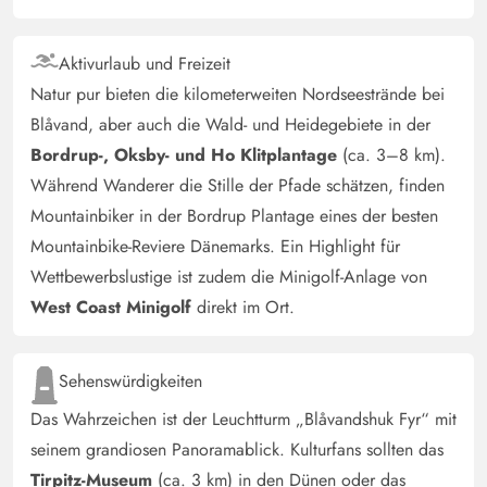
Ferienhaus in super Lage, 5 min. bis zum Strand.Top
Ausstattung.
Aktivurlaub und Freizeit
Natur pur bieten die kilometerweiten Nordseestrände bei
Blåvand, aber auch die Wald- und Heidegebiete in der
Gast
4 von 5
4 von 5
4 out of 5
28/12/2024
Bordrup-, Oksby- und Ho Klitplantage
(ca. 3–8 km).
Deutschland
Während Wanderer die Stille der Pfade schätzen, finden
Das Ferienhaus liegt in ruhiger Umgebung und natürlich
Mountainbiker in der Bordrup Plantage eines der besten
abgegrenzt zu den Nachbarhäusern. Insgesamt befindet
Mountainbike-Reviere Dänemarks. Ein Highlight für
es sich in einem guten Zustand. Die Räume sind
Wettbewerbslustige ist zudem die Minigolf-Anlage von
großzügig geschnitten und modern eingerichtet. Leider
West Coast Minigolf
direkt im Ort.
sind die Matratzen sehr weich und die Couch bereits
durchgesessen.
Sehenswürdigkeiten
Gast
Das Wahrzeichen ist der Leuchtturm „Blåvandshuk Fyr“ mit
4 von 5
4 von 5
4 out of 5
05/11/2024
seinem grandiosen Panoramablick. Kulturfans sollten das
Deutschland
Tirpitz-Museum
(ca. 3 km) in den Dünen oder das
Das Ferienhaus hat eine super Aufteilung der Räume und