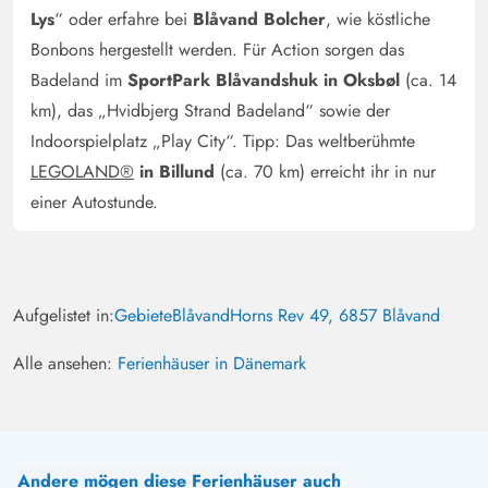
Sabrina Eichner
4.5 von 5
Lys
“ oder erfahre bei
Blåvand Bolcher
, wie köstliche
4.5 von 5
4.5 out of 5
14/09/2024
Deutschland
Bonbons hergestellt werden. Für Action sorgen das
Gemütliches Reetdachhaus. Mit komfortabler Ausstattung
Badeland im
SportPark Blåvandshuk in Oksbøl
(ca. 14
und super Lage mit Naturgrundstück. Die Nähe zur Natur
km), das „Hvidbjerg Strand Badeland“ sowie der
hat uns Entspannung geboten und uns schöne Aussichten
Indoorspielplatz „Play City“. Tipp: Das weltberühmte
mit einem Reh und seinem Rehkitz beschert. Das werden
LEGOLAND®
in Billund
(ca. 70 km) erreicht ihr in nur
wir nicht vergessen:) Gern buchen wir das nächste Haus
einer Autostunde.
wieder in Strandnähe und nah an der Natur!
Aufgelistet in:
Gebiete
Blåvand
Horns Rev 49, 6857 Blåvand
Alle ansehen:
Ferienhäuser in Dänemark
Andere mögen diese Ferienhäuser auch