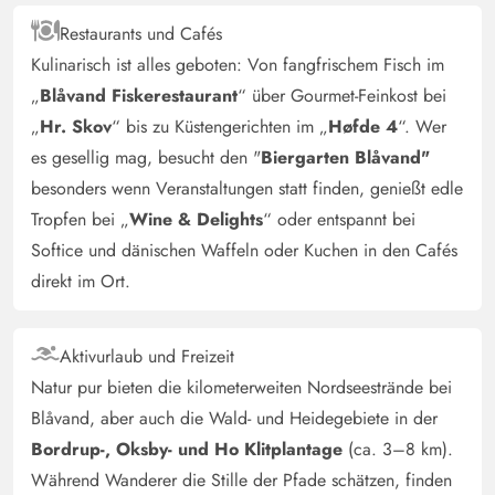
Heidi Holst
5 von 5
Restaurants und Cafés
5 von 5
5 out of 5
01/08/2025
Danmark
Kulinarisch ist alles geboten: Von fangfrischem Fisch im
KI Übersetzt
(Original anzeigen)
„
Blåvand Fiskerestaurant
“ über Gourmet-Feinkost bei
Helles und frisches Ferienhaus mit wirklich guter
„
Hr. Skov
“ bis zu Küstengerichten im „
Høfde 4
“. Wer
Raumaufteilung. Schöner Garten und viele gemütliche
es gesellig mag, besucht den "
Biergarten Blåvand"
Ecken. Schönes Haus nah an der Stadt, aber durch
besonders wenn Veranstaltungen statt finden, genießt edle
Bewuchs verborgen. So schön mit Privatsphäre so nah
Tropfen bei „
Wine & Delights
“ oder entspannt bei
an der Stadt und gute Gehentfernung zum Strand!
Softice und dänischen Waffeln oder Kuchen in den Cafés
direkt im Ort.
Gast
4 von 5
4 von 5
4 out of 5
28/07/2025
Deutschland
Aktivurlaub und Freizeit
Wir waren sehr zufrieden mit dem Ferienhaus. Es hat
Natur pur bieten die kilometerweiten Nordseestrände bei
eine gute Größe für 2 Erwachsene und 2 Kinder. Die
Blåvand, aber auch die Wald- und Heidegebiete in der
Lage ist perfekt, 2 Minuten in die Stadt und vielleicht 15
Bordrup-, Oksby- und Ho Klitplantage
(ca. 3–8 km).
Minuten zum Strand. Außerdem ist die Sackgassenlage
Während Wanderer die Stille der Pfade schätzen, finden
schön ruhig. Das Haus ist gut ausgestattet und uns hat