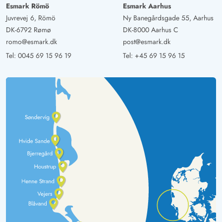
Esmark Römö
Esmark Aarhus
Gast
Juvrevej 6, Römö
Ny Banegårdsgade 55, Aarhus
4.5 von 5
4.5 von 5
4.5 out of 5
31/08/2024
DK-6792 Rømø
DK-8000 Aarhus C
Deutschland
romo@esmark.dk
post@esmark.dk
Es ist ein nettes, helles und freundlich eingerichtetes
Tel:
0045 69 15 96 19
Tel:
+45 69 15 96 15
kleines Ferienhaus mit großer Glasfront/Wintergarten.
Wir haben uns sofort wohl gefühlt. Super toll war die
Ausstattung der Küche und die große Kühlschrankkombi.
Bad Klein aber ausreichend. Kurzer Weg zum Zentum.
Zum Strand ca.15 Minuten.