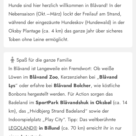
Wermutstropfen ist die Terrasse: die Steine sind im Laufe
Hunde sind hier herzlich willkommen in Blåvand! In der
der Jahre unebenen, der große Grill ist eine Ruine! Der
Nebensaison (Okt.–März) lockt der Freilauf am Strand,
große Tisch könnte auch Farbe gebrauchen. Für
während der eingezäunte Hundeskov (Hundewald) in der
schlechtes Wetter wären mehr Fernsehprogramme
Oksby Plantage (ca. 4 km) das ganze Jahr über sicheres
wünschenswert.
Toben ohne Leine ermöglicht.
Martin Bothe
5 von 5
Spaß für die ganze Familie
5 von 5
5 out of 5
24/05/2025
Deutschland
In Blåvand ist Langeweile ein Fremdwort: Ob weiße
Gemütliches helles Ferienhaus. Nahe an der
Löwen im
Blåvand Zoo
, Kerzenziehen bei „
Blåvand
Einkaufsstraße und schöne Umgebung so das man mit
Lys
“ oder erfahre bei
Blåvand Bolcher
, wie köstliche
dem Hund lange spazieren gehen kann. Matratzen sind
Bonbons hergestellt werden. Für Action sorgen das
für unser Geschmack zu weich,aber ansonsten haben wir
Badeland im
SportPark Blåvandshuk in Oksbøl
(ca. 14
uns sehr gut gefühlt.
km), das „Hvidbjerg Strand Badeland“ sowie der
Indoorspielplatz „Play City“. Tipp: Das weltberühmte
Simone Müller
LEGOLAND®
in Billund
(ca. 70 km) erreicht ihr in nur
5 von 5
5 von 5
5 out of 5
21/05/2025