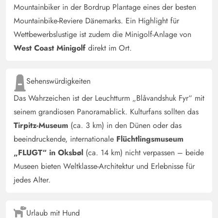
Mountainbiker in der Bordrup Plantage eines der besten
nichts gefehlt.
Mountainbike-Reviere Dänemarks. Ein Highlight für
Wettbewerbslustige ist zudem die Minigolf-Anlage von
Gast
2.5 von 5
West Coast Minigolf
direkt im Ort.
2.5 von 5
2.5 out of 5
30/06/2025
Deutschland
Das Haus ist okay, bis auf das Badezimmer☹️. Garten-
Sehenswürdigkeiten
und Terrassenbereich sehr ungepflegt. Grill und
Das Wahrzeichen ist der Leuchtturm „Blåvandshuk Fyr“ mit
Grillkamin unbenutzbar. Liegen und Liegestühle bitte
seinem grandiosen Panoramablick. Kulturfans sollten das
erneuern. Ein bisschen mehr ♥️ dann stimmt auch das
Preis- Leistungsverhältnis wieder.
Tirpitz-Museum
(ca. 3 km) in den Dünen oder das
beeindruckende, internationale
Flüchtlingsmuseum
„FLUGT“ in Oksbøl
(ca. 14 km) nicht verpassen – beide
Bernd Fuhrmann
4 von 5
4 von 5
4 out of 5
15/06/2025
Museen bieten Weltklasse-Architektur und Erlebnisse für
Deutschland
jedes Alter.
Das Ferienhaus hat alles, was man für einen schönen
Urlaub benötigt. Es ist schön und funktional eingerichtet.
Urlaub mit Hund
Der Wintergarten ist ein Highlight. Ein kleiner