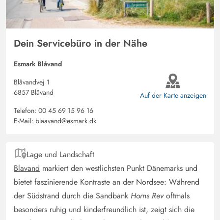
Deutschland
Das Ferienhaus ist sehr zentral und dennoch ruhig
gelegen. Es ist super hyggelig durch seine Oberlichter.
Dein Servicebüro in der Nähe
Bei Regen mochten wir gern das Trommeln der Tropfen
und bei Sonne die Helligkeit, die dadurch durch das
Esmark Blåvand
Haus flutet. Der Wintergarten läd total zum chillen bei
Blåvandvej 1
einer schönen Tasse Tee oder Kaffee ein.
6857 Blåvand
Auf der Karte anzeigen
Telefon:
00 45 69 15 96 16
Gast
5 von 5
E-Mail:
blaavand@esmark.dk
5 von 5
5 out of 5
06/10/2025
Deutschland
Schönes Ferienhaus mit einem tollen Wintergarten.Die
Lage und Landschaft
Kücheneinrichtung hat alles was man zum täglichen
Blavand
markiert den westlichsten Punkt Dänemarks und
Leben benötigt.Kurzer Weg in die Stadt und zum
bietet faszinierende Kontraste an der Nordsee: Während
Strand.Die Terrasse ist wirklich sehr schön.
der Südstrand durch die Sandbank
Horns Rev
oftmals
besonders ruhig und kinderfreundlich ist, zeigt sich die
Jannis Orth