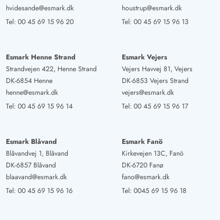
4 von 5
4 out of 5
11/01/2025
hvidesande@esmark.dk
houstrup@esmark.dk
Deutschland
Tel:
00 45 69 15 96 20
Tel:
00 45 69 15 96 13
Gutes solides Haus. Preis/Leistungsverhältnis stimmt.
Zentral gelegen
Esmark Henne Strand
Esmark Vejers
Strandvejen 422, Henne Strand
Vejers Havvej 81, Vejers
Gast
4.5 von 5
4.5 von 5
4.5 out of 5
20/12/2024
DK-6854 Henne
DK-6853 Vejers Strand
Deutschland
henne@esmark.dk
vejers@esmark.dk
Ein feines, kleines gemütliches Ferienhaus nah am
Tel:
00 45 69 15 96 14
Tel:
00 45 69 15 96 17
Ortszentrum, in dem wir uns sofort wohlgefühlt haben.
Das Haus war sehr sauber, die Betten bequem und die
Ausstattung in allen Bereichen gut. Die Lage am Rand
Esmark Blåvand
Esmark Fanö
der kleinen Ferienhaussiedlung ist herrlich ruhig. Kein
Blåvandvej 1, Blåvand
Kirkevejen 13C, Fanö
Durchgangs- oder Durchfahrtsverkehr. Dafür nahe an der
DK-6857 Blåvand
DK-6720 Fanø
blaavand@esmark.dk
fano@esmark.dk
Natur. Die Rehe stehen am Wegesrand und wo sonst
kann man nachts die Füchse bellen hören? Wir kommen
Tel:
00 45 69 15 96 16
Tel:
0045 69 15 96 18
gerne wieder.