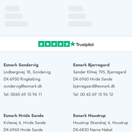
vollständige Einrichtung in der Dusche müsste mal das
Silikon neu gemacht werden.... wir haben uns hier sehr
wohl gefühlt
Gast
4 von 5
4 von 5
4 out of 5
03/03/2025
Deutschland
Helles, freundliches Ferienhaus in dem es an nichts
fehlte. Es war alles super ausgestattet. Wir würden es
Esmark Sondervig
Esmark Bjerregard
wieder buchen. Ich würde aber nicht mit mehr als 2
Lodbergsvej 18, Sondervig
Sønder Klitvej 195, Bjerregard
Personen hier wohnen. Da der Warmwasserboiler nicht
DK-6950 Ringkøbing
DK-6960 Hvide Sande
lange reicht und es für hintereinander Duschen schon
sondervig@esmark.dk
bjerregaard@esmark.dk
eng wurde. Das WLAN ist nicht das schnellste, was uns
Tel:
0045 69 15 96 11
Tel:
00 45 69 15 96 12
aber nicht gestört hat, da man sich in DK ja auf andere
Dinge besinnt ;-)
Esmark Hvide Sande
Esmark Houstrup
Kirkevej 6, Hvide Sande
Houstrup Strandvej 4, Houstrup
Bernd Frahm
DK-6960 Hvide Sande
DK-6830 Nørre Nebel
4 von 5