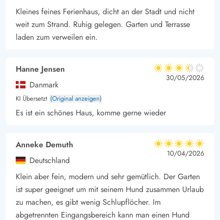
Kleines feines Ferienhaus, dicht an der Stadt und nicht
weit zum Strand. Ruhig gelegen. Garten und Terrasse
laden zum verweilen ein.
Hanne Jensen
3.5 von 5
3.5 von 5
3.5 out of 5
30/05/2026
Danmark
KI Übersetzt
(Original anzeigen)
Es ist ein schönes Haus, komme gerne wieder
Anneke Demuth
5 von 5
5 von 5
5 out of 5
10/04/2026
Deutschland
Klein aber fein, modern und sehr gemütlich. Der Garten
ist super geeignet um mit seinem Hund zusammen Urlaub
zu machen, es gibt wenig Schlupflöcher. Im
abgetrennten Eingangsbereich kann man einen Hund