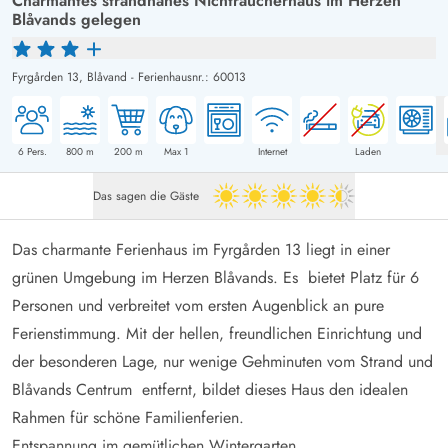
Charmantes strandnahes Nichtraucherhaus im Herzen
Blåvands gelegen
Fyrgården 13,
Blåvand
-
Ferienhausnr.: 60013
6
Pers.
800
m
200
m
Max 1
Internet
Laden
Das sagen die Gäste
4.5 von 5
Das charmante Ferienhaus im Fyrgården 13 liegt in einer
grünen Umgebung im Herzen Blåvands. Es bietet Platz für 6
Personen und verbreitet vom ersten Augenblick an pure
Ferienstimmung. Mit der hellen, freundlichen Einrichtung und
der besonderen Lage, nur wenige Gehminuten vom Strand und
Blåvands Centrum entfernt, bildet dieses Haus den idealen
Rahmen für schöne Familienferien.
Entspannung im gemütlichen Wintergarten