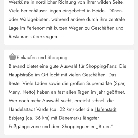
3.5 von 5
Westküste in nördlicher Richtung von ihrer wilden Seite.
3.5 von 5
3.5 out of 5
23/08/2025
Deutschland
Viele Ferienhäuser liegen eingebettet in Heide-, Dünen-
oder Waldgebieten, während andere durch ihre zentrale
Gemütliches, rustikales Ferienhaus. Hat alles, was man
für den Urlaub braucht und spiegelt den dänischen
Lage im Ferienort mit kurzen Wegen zu Geschäften und
Charme wider. Einrichtung teilweise in die Jahre
Restaurants überzeugen.
gekommen (vor allem das Bad) aber alles funktionsfähig.
Einkaufen und Shopping
Michael Kamjunke
2.5 von 5
Blavand bietet eine gute Auswahl für Shopping-Fans: Die
2.5 von 5
2.5 out of 5
18/08/2025
Deutschland
Hauptstraße im Ort lockt mit vielen Geschäften. Das
Beste: Viele Läden sowie die großen Supermärkte (Spar,
Die Lage des Ferienhauses ist sehr zentral, in dem
kleinen Garten kann man sehr gut entspannen. Wenn
Meny, Netto) haben an fast allen Tagen im Jahr geöffnet.
man Glück hat, kann man Besuch von Rehen haben. Das
Wer noch mehr Auswahl sucht, erreicht schnell die
Haus selber ist lichtdurchflutet und ggf. kann die
Handelsstadt Varde (ca. 22 km) oder die
Hafenstadt
Klimaanlage für Abkühlung sorgen. Das Bad ist etwas
Esbjerg
(ca. 36 km) mit Dänemarks längster
klein ebenso der Warmwasserbeuler.
Fußgängerzone und dem Shoppingcenter „Broen“.