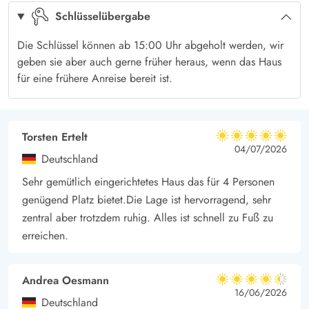
Schlüsselübergabe
Der herrliche, feinsandige und kinderfreundliche Badestrand
Blåvands liegt nur einen Katzensprung entfernt. Die
Die Schlüssel können ab 15:00 Uhr abgeholt werden, wir
faszinierende Nordsee bietet Unterhaltung und Erholung für
geben sie aber auch gerne früher heraus, wenn das Haus
Gross und Klein. Sie präsentiert sich jeden Tag aufs neue in
für eine frühere Anreise bereit ist.
ihrer ganzen Pracht. Mal rauh und wild, mal grau und von
wilden Wellen aufgewühlt, dann wieder blau und friedlich,
glatt wie ein Spiegel.
Torsten Ertelt
5 von 5
5 von 5
5 out of 5
04/07/2026
Viele
Ferienhäuser in Blåvand
liegen nah zum Centrum, das
Deutschland
viele Geschäfte, Restaurants und gemütliche Strassencafés
Sehr gemütlich eingerichtetes Haus das für 4 Personen
bietet. Blåvands Ortskern erreicht ihr nach nur 200 Metern.
genügend Platz bietet.Die Lage ist hervorragend, sehr
Hier könnt ihr das ganze Jahr über shoppen und bummeln. Die
zentral aber trotzdem ruhig. Alles ist schnell zu Fuß zu
örtliche Bonbonfabrik ist auf jeden Fall einen Besuch wert.
erreichen.
Andrea Oesmann
4.5 von 5
4.5 von 5
4.5 out of 5
16/06/2026
Deutschland