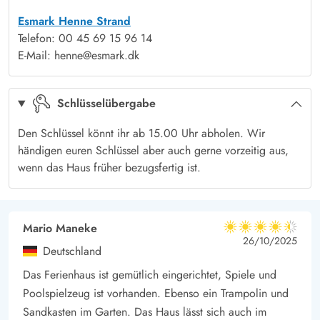
Dieses Ferienhaus am Strandgodsvej 6 in Henneby ist mit
Esmark Henne Strand
Wärmepumpe, Solarpaneele sowie Erdwärme ausgestattet.
Telefon: 00 45 69 15 96 14
Entspannung und Spaß im Wellnessbereich
E-Mail: henne@esmark.dk
Ein absolutes Highlight des Ferienhauses ist der großzügige
Wellnessbereich, der das Gefühl eines persönlichen Spa-
Schlüsselübergabe
Erlebnisses vermittelt. Der Swimmingpool bietet die perfekte
Gelegenheit, sich von den Aktivitäten des Tages zu erfrischen
Den Schlüssel könnt ihr ab 15.00 Uhr abholen. Wir
oder einfach nur eine entspannende Runde zu schwimmen.
händigen euren Schlüssel aber auch gerne vorzeitig aus,
Nach einem langen Tag voller Abenteuer sind auch die Sauna
wenn das Haus früher bezugsfertig ist.
und Whirlpool ideal, um sich in wohltuender Wärme zu
entspannen und die Muskeln zu lockern.
Erholung und Aktivitäten für Groß und Klein
Mario Maneke
4.5 von 5
4.5 von 5
4.5 out of 5
26/10/2025
Das Rasengrundstück ist ideal für Familien mit Kindern und
Deutschland
Haustieren – hier sind bis zu 2 Hunde herzlich willkommen.
Das Ferienhaus ist gemütlich eingerichtet, Spiele und
Die Kleinsten werden mit der Schaukel, einem Sandkasten, nah
Poolspielzeug ist vorhanden. Ebenso ein Trampolin und
der Terrassen, endlosen Spaß haben. Ihr könnt es euch in den
Sandkasten im Garten. Das Haus lässt sich auch im