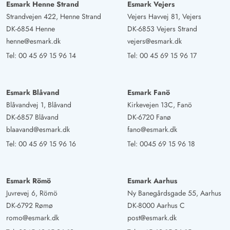
Esmark Henne Strand
Esmark Vejers
Strandvejen 422, Henne Strand
Vejers Havvej 81, Vejers
DK-6854 Henne
DK-6853 Vejers Strand
henne@esmark.dk
vejers@esmark.dk
Tel:
00 45 69 15 96 14
Tel:
00 45 69 15 96 17
Esmark Blåvand
Esmark Fanö
Blåvandvej 1, Blåvand
Kirkevejen 13C, Fanö
DK-6857 Blåvand
DK-6720 Fanø
blaavand@esmark.dk
fano@esmark.dk
Tel:
00 45 69 15 96 16
Tel:
0045 69 15 96 18
Esmark Römö
Esmark Aarhus
Juvrevej 6, Römö
Ny Banegårdsgade 55, Aarhus
DK-6792 Rømø
DK-8000 Aarhus C
romo@esmark.dk
post@esmark.dk