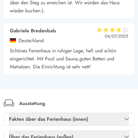
entfernt.
über den Steg zu erreichen ist. Wir würden das Haus
wieder buchen:).
Gabriele Bredenbals
4 von 5
4 von 5
4 out of 5
04/07/2025
Deutschland
Schönes Ferienhaus in ruhiger Lage, hell und schön
eingerichtet. Mit Pool und Sauna,guten Betten und
Matratzen. Die Einrichtung ist sehr nett!
Ausstattung
Fakten über das Ferienhaus (innen)
Freies Glasfasernetz
Ja
Über das Ferienhaus (außen)