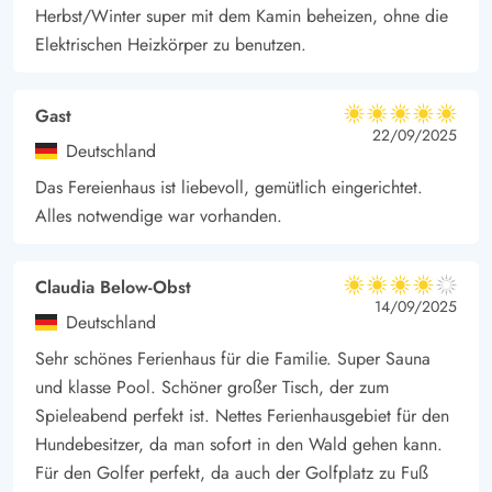
komfortablen Gartenmöbeln gemütlich machen, und der Grill
Herbst/Winter super mit dem Kamin beheizen, ohne die
anzünden, wenn ihr ein gemütliches Barbecue genießen
Elektrischen Heizkörper zu benutzen.
möchtet.
Gelegen in Henneby, bietet dieses Ferienhaus zahlreiche
Gast
5 von 5
Freizeitmöglichkeiten direkt vor Ort. Die Umgebung ist ideal
5 von 5
5 out of 5
22/09/2025
Deutschland
für Naturliebhaber: Die umliegenden Wälder und natürlichen
Das Fereienhaus ist liebevoll, gemütlich eingerichtet.
Parks sind perfekt für Wanderungen, Radtouren und
Alles notwendige war vorhanden.
Tierbeobachtungen. Besonders die dänische Westküste ist
bekannt für ihre vielfältige Flora und Fauna, die jeden
Naturfreund begeistern wird. Mit nur 2600 Meter zum
Claudia Below-Obst
4 von 5
4 von 5
4 out of 5
14/09/2025
Nordsee, könnt ihr jederzeit einen entspannten
Deutschland
Strandspaziergang an den langen und kreideweißen
Sehr schönes Ferienhaus für die Familie. Super Sauna
Sandstrand der dänischen Westküste unternehmen.
und klasse Pool. Schöner großer Tisch, der zum
Einkaufsmöglichkeiten sowie auch mehrere Restaurants und
Spieleabend perfekt ist. Nettes Ferienhausgebiet für den
Cafés, befinden sich im populären Badeort Henne Strand, nur
Hundebesitzer, da man sofort in den Wald gehen kann.
2,3 Kilometer von euer Urlaubsadresse am Strandgodsvej 6,
Für den Golfer perfekt, da auch der Golfplatz zu Fuß