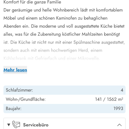
Komfort für die ganze Familie
Der geräumige und helle Wohnbereich lädt mit komfortablem
Möbel und einem schönen Kaminofen zu behaglichen
Abenden ein. Die moderne und voll ausgestattete Küche bietet
alles, was für die Zubereitung köstlicher Mahlzeiten benötigt
ist. Die Küche ist nicht nur mit einer Spülmaschine ausgestattet,
sondern auch mit einem hochwertigen Herd, einem
Kühlschrank mit Gefrierfach und einer Mikrowelle.
Dieses praktisch eingerichtete Ferienhaus verfügt über 4
Mehr lesen
gemütliche Schlafzimmer, die ideal für erholsame Nächte sind.
Und damit jeder einen entspannenden Aufenthalt genießen
Schlafzimmer:
4
kann, gibt es 2 Badezimmer sowie eine zusätzliche
Gästetoilette. Die Fußbodenheizung in den Badezimmern sorgt
Wohn-/Grundfläche:
141 / 1562 m²
für zusätzlichen Komfort, besonders an kälteren Tagen. Eine
Baujahr:
1993
Waschmaschine und Trockner stehen euch zur Verfügung, und
könnt ihr jederzeit eure Handtücher auffrischen.
Servicebüro