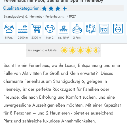
Ferienhaus mit Pool, Sauna und Spa in Henneby
Qualitätskategorien:
Strandgodsvej 6,
Henneby
-
Ferienhausnr.: 41927
8
Pers.
2600
m
2300
m
Max 2
ca. 15m²
2
Pers.
Das sagen die Gäste
4.5 von 5
Sucht Ihr ein Ferienhaus, wo ihr Luxus, Entspannung und eine
Fülle von Aktivitäten für Groß und Klein erwartet? Dieses
charmante Ferienhaus am Strandgodsvej 6, gelegen in
Henneby, ist der perfekte Rückzugsort für Familien oder
Freunde, die nach Erholung und Komfort suchen, und eine
unvergessliche Auszeit genießen möchten. Mit einer Kapazität
für 8 Personen – und 2 Haustieren - bietet es ausreichend
Platz und zahlreiche luxuriöse Annehmlichkeiten.