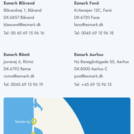
Esmark Blåvand
Esmark Fanö
Blåvandvej 1, Blåvand
Kirkevejen 13C, Fanö
DK-6857 Blåvand
DK-6720 Fanø
blaavand@esmark.dk
fano@esmark.dk
Tel:
00 45 69 15 96 16
Tel:
0045 69 15 96 18
Esmark Römö
Esmark Aarhus
Juvrevej 6, Römö
Ny Banegårdsgade 55, Aarhus
DK-6792 Rømø
DK-8000 Aarhus C
romo@esmark.dk
post@esmark.dk
Tel:
0045 69 15 96 19
Tel:
+45 69 15 96 15