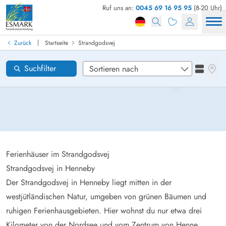
Ruf uns an:
0045 69 16 95 95
(8-20 Uhr)
Ferienhaus in Dänemark finden
Anreise
|
Zurück
Startseite
Strandgodsvej
Strandgodsvej
Gebiete
Karten
Suchfilter
Listena
Wünsche zum Haus
Zurücksetzen
Loading...
Ferienhäuser im Strandgodsvej
Strandgodsvej in Henneby
Der Strandgodsvej in Henneby liegt mitten in der
westjütländischen Natur, umgeben von grünen Bäumen und
ruhigen Ferienhausgebieten. Hier wohnst du nur etwa drei
Kilometer von der Nordsee und vom Zentrum von
Henne