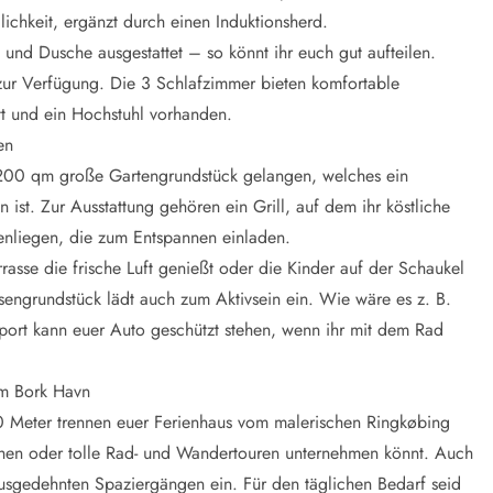
ichkeit, ergänzt durch einen Induktionsherd.
und Dusche ausgestattet – so könnt ihr euch gut aufteilen.
ur Verfügung. Die 3 Schlafzimmer bieten komfortable
tt und ein Hochstuhl vorhanden.
en
1200 qm große Gartengrundstück gelangen, welches ein
ist. Zur Ausstattung gehören ein Grill, auf dem ihr köstliche
nliegen, die zum Entspannen einladen.
rrasse die frische Luft genießt oder die Kinder auf der Schaukel
engrundstück lädt auch zum Aktivsein ein. Wie wäre es z. B.
port kann euer Auto geschützt stehen, wenn ihr mit dem Rad
um Bork Havn
0 Meter trennen euer Ferienhaus vom malerischen Ringkøbing
gehen oder tolle Rad- und Wandertouren unternehmen könnt. Auch
ausgedehnten Spaziergängen ein. Für den täglichen Bedarf seid