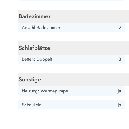
Esmark Bjerregard
Esmark Sondervig
Esmark Houstrup
Esmark Fanö
E
Kontakt & Öffnungszeiten
Qualität seit 1965
Badezimmer
Über uns
Anzahl Badezimmer
2
Nachhaltigkeit
Das sagen unsere Gäste
Newsletter
Schlafplätze
Sponsoren - Esmark unterstützt
Mietbedingungen
Betten: Doppelt
3
Datenschutzerklärung
Impressum
Presse
Sonstige
Heizung: Wärmepumpe
Ja
Schaukeln
Ja