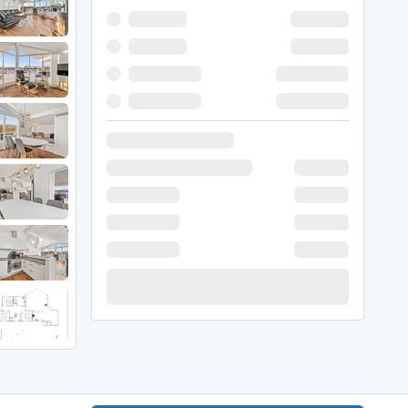
 Winter
er Weihnachten
r Silvester
 Nymindegab
ömö
 Ringköbing Fjord
ndervig
odbjerge
 Thorsminde
erso Klit
ers Strand
ster Husby