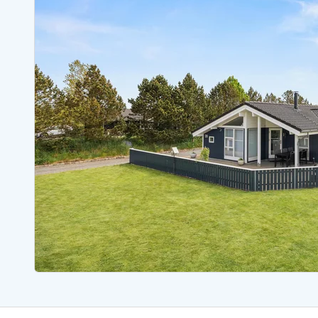
Ferienhäuser mit Whirlpool
Ferienh
Ferienhäuser mit Freitagswechsel
Ferienh
Ferienhäuser mit Samstagswechsel
Ferienh
Ferienhäuser Bjerregard
Ferienhäuser Blavand
Ferienhäuser Hvide S
Ferienhäuser Argab
Ferienh
Ferienhäuser in Arrild
Ferienh
Ferienhäuser Bjerregard
Ferienh
Ferienhäuser Blavand
Ferienhä
Ferienhäuser Bork Havn
Ferienh
Ferienhäuser Fjand
Ferienh
Ferienhäuser Fanö
Ferienh
Ferienhäuser Graerup Strand
Ferienh
Ferienhäuser Haurvig
Ferienh
Ferienhäuser Henne Strand
Ferienhä
Esmark Reisecurity
Esmark KidsVIP
Esmark VIP Partnervorteile
Vorteil
Praktische Informationen