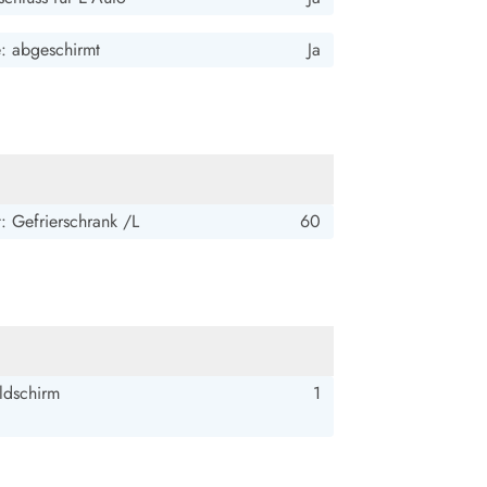
e: abgeschirmt
Ja
: Gefrierschrank /L
60
ldschirm
1