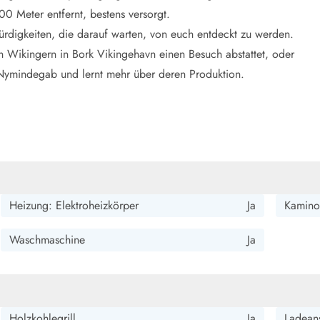
00 Meter entfernt, bestens versorgt.
ürdigkeiten, die darauf warten, von euch entdeckt zu werden.
n Wikingern in Bork Vikingehavn einen Besuch abstattet, oder
 Nymindegab und lernt mehr über deren Produktion.
Heizung: Elektroheizkörper
Ja
Kamino
Waschmaschine
Ja
Holzkohlegrill
Ja
Ladeans