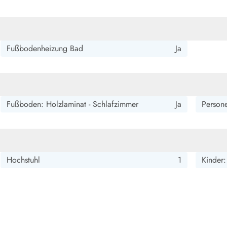
smark Blavand
Esmark Vejers
Esmark Henne
Esmark Römö
Esmark Hv
Fußbodenheizung Bad
Ja
Fußboden: Holzlaminat - Schlafzimmer
Ja
Person
Hochstuhl
1
Kinder: