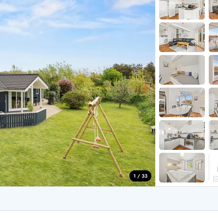
aus für 2 Personen
Ferienhäuser im
aus für 4 Personen
Ferienhäuser üb
aus für 6 Personen
Ferienhäuser übe
ande
Ferienhäuser Sondervig
äuser Ho
Ferienhäuser in
äuser Houstrup
Ferienhäuser R
äuser Houvig
Ferienhäuser am
user auf Holmsland Klit
Ferienhäuser So
äuser in Holmsland
Ferienhäuser Sk
äuser Hvide Sande
Ferienhäuser in
äuser Jegum
Ferienhäuser Ved
äuser Klegod
Ferienhäuser Vej
äuser Lodbjerg Hede
Ferienhäuser Ve
user Nr. Lyngvig
1 / 33
e bei uns