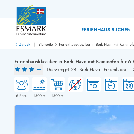
FERIENHAUS SUCHEN
|
Zurück
Startseite
Ferienhausklassiker in Bork Havn mit Kaminof
Last Minute
Last Minute
Ferienhausklassiker in Bork Havn mit Kaminofen für 6
Neu bei uns!
Duevænget 28,
Bork Havn
-
Ferienhausnr.:
Neue Ferienhäuser bei ESMARK
Ferienhäuser mit Pool
Ferienhäuser
Neurenovierte Ferienhäuser
Ferienh
Ferienhäuser mit Endreinigung inklusive
Ferienhä
Ferienhäuser dicht am Strand
Ferienhä
6
Pers.
1500
m
1500
m
Ferienhäuser mit Internet
Ferienhä
Ferienhäuser neu gebaut
Ferienh
Ferienhäuser mit Sauna
Ferienhä
Ferienhäuser Nicht-Raucher
Luxus Fe
Ferienhäuser mit Aussicht
Ferienh