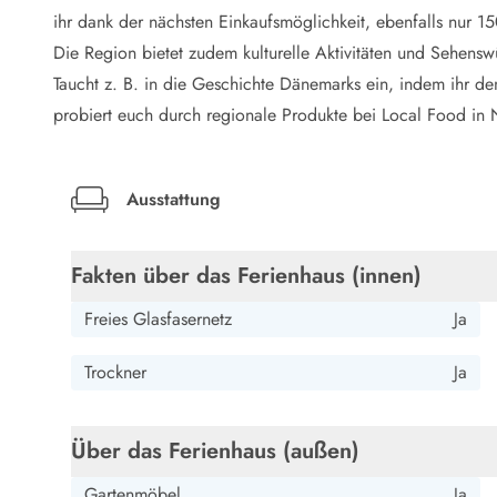
LEGOLAND® Rabatt
ihr dank der nächsten Einkaufsmöglichkeit, ebenfalls nur 15
Urlaub mit Kindern
Die Region bietet zudem kulturelle Aktivitäten und Sehensw
Urlaub mit Hund
Taucht z. B. in die Geschichte Dänemarks ein, indem ihr de
Urlaub am Strand
probiert euch durch regionale Produkte bei Local Food in
Urlaub in der Natur
Finde Bernstein am Strand
Indoorspielländer in Dänemark
Zoos und Tierparks in Dänemark
Ausstattung
Freizeitparks in Dänemark
Sport
Fakten über das Ferienhaus (innen)
Angeln in Dänemark
Bowling in Dänemark
Freies Glasfasernetz
Ja
Minigolf spielen in Dänemark
Schwimmhallen und Badeländer
Trockner
Ja
Golfen in Dänemark
Fitnesscenter in Dänemark
Fahrradfahren in Dänemark
Über das Ferienhaus (außen)
Reiten in Dänemark
Surfen in Dänemark
Gartenmöbel
Ja