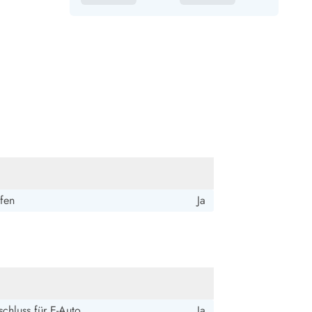
fen
Ja
chluss für E-Auto
Ja