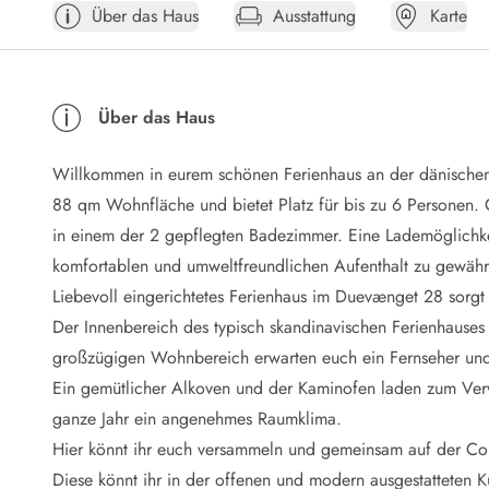
Über das Haus
Ausstattung
Karte
Öffnungszeiten
Anreise
Abreise
Ferienhaus ABC
Über das Haus
Häufige Fragen zur Buchung
Nebenkosten (Strom, Wasser usw...)
Willkommen in eurem schönen Ferienhaus an der dänischen
Verleihservice
Reisescheckliste
88 qm Wohnfläche und bietet Platz für bis zu 6 Personen.
Endreinigung
in einem der 2 gepflegten Badezimmer. Eine Lademöglichkei
Gutschein
komfortablen und umweltfreundlichen Aufenthalt zu gewährl
Frühbucher
Liebevoll eingerichtetes Ferienhaus im Duevænget 28 sorgt
Mietbedingungen
Der Innenbereich des typisch skandinavischen Ferienhauses i
Info
großzügigen Wohnbereich erwarten euch ein Fernseher und e
Reiseführer Dänemark
Tipps für Urlaub in Dänemark
Ein gemütlicher Alkoven und der Kaminofen laden zum Ver
Wetter in Dänemark
ganze Jahr ein angenehmes Raumklima.
Saisonzeiten
Hier könnt ihr euch versammeln und gemeinsam auf der Co
Badesicherheit im Meer
Diese könnt ihr in der offenen und modern ausgestatteten K