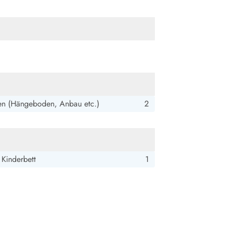
ide Sande
Das Team im Hintergrund
en (Hängeboden, Anbau etc.)
2
 Kinderbett
1