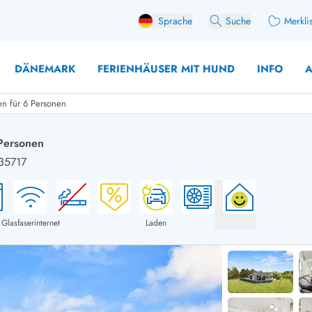
Sprache
Suche
Merkli
DÄNEMARK
FERIENHÄUSER MIT HUND
INFO
A
en für 6 Personen
 Personen
 35717
 mit Hund
äuser mit Sonntagswechsel
Ferienhaus für 
user für Angler
Ferienhaus für 
user mit Aktivitätsraum
Ferienhaus für 
Glasfaserinternet
Laden
user mit Ladestation (E-Auto)
Ferienhaus für 
äuser mit Kaminofen
Ferienhaus für 
user mit Kindern
Ferienhäuser im 
rienhäuser
Ferienhäuser i
äuser mit Nebensaionrabatt
Ferienhäuser im 