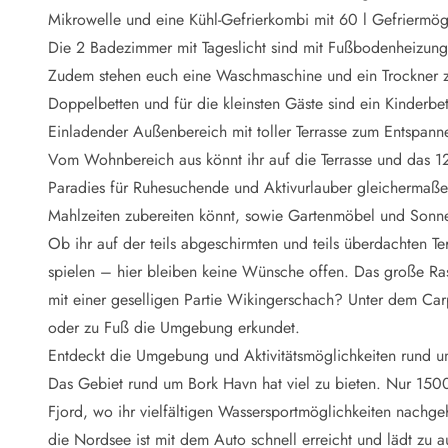
Naturschutz
Mikrowelle und eine Kühl-Gefrierkombi mit 60 l Gefriermögl
Webcam Dänemark
Die 2 Badezimmer mit Tageslicht sind mit Fußbodenheizung 
Ferienhauskatalog
Fotowettbewerb
Zudem stehen euch eine Waschmaschine und ein Trockner z
Karte
Doppelbetten und für die kleinsten Gäste sind ein Kinderbe
Vorteile bei uns
Einladender Außenbereich mit toller Terrasse zum Entspann
Reisecurity
Vom Wohnbereich aus könnt ihr auf die Terrasse und das 
Esmark KidsVIP
Paradies für Ruhesuchende und Aktivurlauber gleichermaßen 
Esmark VIP - Partnervorteile und Rabatte
Mahlzeiten zubereiten könnt, sowie Gartenmöbel und Sonne
Preisgarantie
Keine Kaution
Ob ihr auf der teils abgeschirmten und teils überdachten Te
Gästebewertungen
spielen – hier bleiben keine Wünsche offen. Das große Ras
Gratis WLAN
mit einer geselligen Partie Wikingerschach? Unter dem Car
Rabatt
oder zu Fuß die Umgebung erkundet.
We love people
Entdeckt die Umgebung und Aktivitätsmöglichkeiten rund 
Das Gebiet rund um Bork Havn hat viel zu bieten. Nur 150
Freizeit
Esmark VIP Partnervorteile
Fjord, wo ihr vielfältigen Wassersportmöglichkeiten nach
Esmark KidsVIP
die Nordsee ist mit dem Auto schnell erreicht und lädt zu 