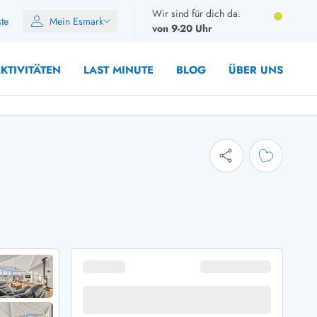
Wir sind für dich da.
ste
Mein Esmark
von 9-20 Uhr
KTIVITÄTEN
LAST MINUTE
BLOG
ÜBER UNS
8 Personen
10 Personen
12 Personen
14 Personen
Gruppen
Frühjahr
m Sommer
Herbst