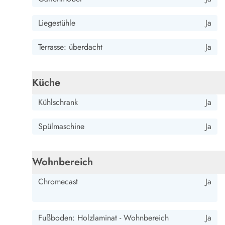
Wandern in Dänemark
Wasserski in Dänemark
Liegestühle
Ja
Segeln in Dänemark
Kultur in Dänemark
Terrasse: überdacht
Ja
Historische Museen
Sehenswürdigkeiten
Küche
Kunstmuseen
Kunsthandwerk und Galerien
Kühlschrank
Ja
Essen und Trinken
Einkaufen und Shopping
Spülmaschine
Ja
Weihnachten in Dänemark
Heiraten in Dänemark
Wikinger in Dänemark
Wohnbereich
Hygge
Pyt
Chromecast
Ja
Fußboden: Holzlaminat - Wohnbereich
Ja