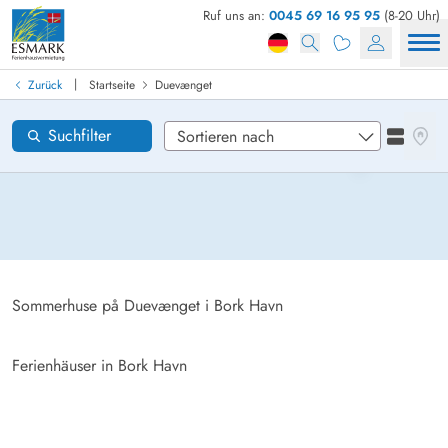
Ruf uns an:
0045 69 16 95 95
(8-20 Uhr)
Ferienhaus in Dänemark finden
Anreise
|
Zurück
Startseite
Duevænget
Duevænget
Gebiete
Karten
Suchfilter
Listena
Wünsche zum Haus
Zurücksetzen
Loading...
Sommerhuse på Duevænget i Bork Havn
Ferienhäuser in Bork Havn