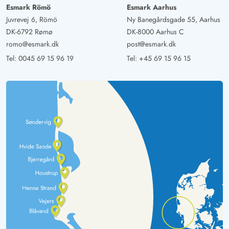
Esmark Römö
Esmark Aarhus
Juvrevej 6, Römö
Ny Banegårdsgade 55, Aarhus
DK-6792 Rømø
DK-8000 Aarhus C
romo@esmark.dk
post@esmark.dk
Tel:
0045 69 15 96 19
Tel:
+45 69 15 96 15