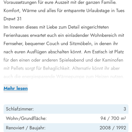
Voraussetzungen für eure Auszeit mit der ganzen Familie.
Komfort, Wärme und alles für entspannte Urlaubstage in Tues
Drøwt 31
Im Inneren dieses mit Liebe zum Detail eingerichteten
Ferienhauses erwartet euch ein einladender Wohnbereich mit
Fernseher, bequemer Couch und Sitzmöbeln, in denen ihr
nach euren Ausflügen abschalten könnt. Am Esstisch ist Platz
für den einen oder anderen Spieleabend und der Kaminofen
mit Pellets sorgt für Behaglichkeit. Alternativ könnt ihr aber
auch die energiesparende Wärmepumpe zum Heizen nutzen.
In der offenen und modern ausgestatteten Küche könnt ihr
Mehr lesen
unkompliziert kochen und planen: Spülmaschine, Mikrowelle,
Kühlschrank, 90 l Gefriermöglichkeit und ein Induktionsherd
Schlafzimmer:
3
machen euch den Alltag leicht. Das gepflegte Tageslichtbad
mit Fußbodenheizung bietet zusätzlichen Komfort und der
Wohn-/Grundfläche:
94 / 700 m²
Whirlpool setzt das Extra für eure Erholung.
Renoviert /
Baujahr:
2008 /
1992