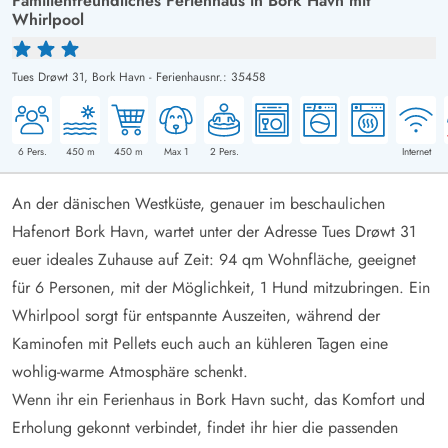
Familienfreundliches Ferienhaus in Bork Havn mit
Whirlpool
Tues Drøwt 31,
Bork Havn
-
Ferienhausnr.: 35458
6
Pers.
450
m
450
m
Max 1
2
Pers.
Internet
An der dänischen Westküste, genauer im beschaulichen
Hafenort Bork Havn, wartet unter der Adresse Tues Drøwt 31
euer ideales Zuhause auf Zeit: 94 qm Wohnfläche, geeignet
für 6 Personen, mit der Möglichkeit, 1 Hund mitzubringen. Ein
Whirlpool sorgt für entspannte Auszeiten, während der
Kaminofen mit Pellets euch auch an kühleren Tagen eine
wohlig-warme Atmosphäre schenkt.
Wenn ihr ein Ferienhaus in Bork Havn sucht, das Komfort und
Erholung gekonnt verbindet, findet ihr hier die passenden