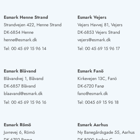
Esmark Henne Strand
Esmark Vejers
Strandvejen 422, Henne Strand
Vejers Havvej 81, Vejers
DK-6854 Henne
DK-6853 Vejers Strand
henne@esmark.dk
vejers@esmark.dk
Tel:
00 45 69 15 96 14
Tel:
00 45 69 15 96 17
Esmark Blåvand
Esmark Fanö
Blåvandvej 1, Blåvand
Kirkevejen 13C, Fanö
DK-6857 Blåvand
DK-6720 Fanø
blaavand@esmark.dk
fano@esmark.dk
Tel:
00 45 69 15 96 16
Tel:
0045 69 15 96 18
Esmark Römö
Esmark Aarhus
Juvrevej 6, Römö
Ny Banegårdsgade 55, Aarhus
DK-6792 Rømø
DK-8000 Aarhus C