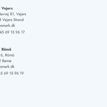
 Vejers
Havvej 81, Vejers
 Vejers Strand
esmark.dk
45 69 15 96 17
k Römö
j 6, Römö
2 Rømø
smark.dk
5 69 15 96 19