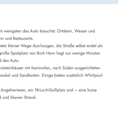
 Winter
er Weihnachten
r Silvester
am wenigsten das Auto brauchst: Ortskern, Wasser und
 Nymindegab
n und Restaurants.
ömö
etz kleiner Wege durchzogen, die Straße selbst endet als
 Ringköbing Fjord
große Spielplatz von Bork Havn liegt nur wenige Minuten
ndervig
odbjerge
d das Auto.
 Thorsminde
acksteinhäuser mit Kaminofen, nach Süden ausgerichteten
erso Klit
haukel und Sandkasten. Einige bieten zusätzlich Whirlpool
ers Strand
.
ster Husby
Angelrevieren, ein 18-Loch-Golfplatz und – eine kurze
d und Skaven Strand.