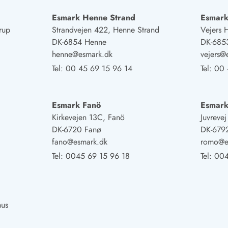
Esmark Henne Strand
Esmark
rup
Strandvejen 422, Henne Strand
Vejers 
DK-6854 Henne
DK-6853
henne@esmark.dk
vejers@
Tel:
00 45 69 15 96 14
Tel:
00 
Esmark Fanö
Esmar
Kirkevejen 13C, Fanö
Juvreve
DK-6720 Fanø
DK-679
fano@esmark.dk
romo@e
Tel:
0045 69 15 96 18
Tel:
004
hus