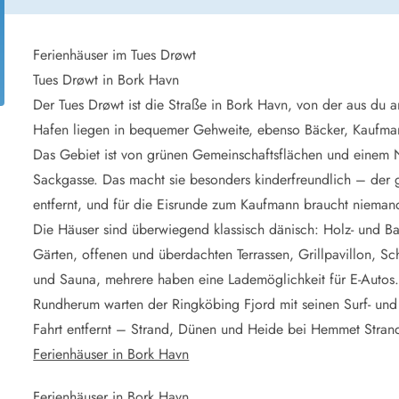
aus für 2 Personen
Ferienhäuser im
aus für 4 Personen
Ferienhäuser üb
aus für 6 Personen
Ferienhäuser übe
Ferienhäuser im Tues Drøwt
Tues Drøwt in Bork Havn
ande
Ferienhäuser Sondervig
Der Tues Drøwt ist die Straße in Bork Havn, von der aus du 
äuser Ho
Ferienhäuser in
Hafen liegen in bequemer Gehweite, ebenso Bäcker, Kaufman
äuser Houstrup
Ferienhäuser R
Das Gebiet ist von grünen Gemeinschaftsflächen und einem N
äuser Houvig
Ferienhäuser am
Sackgasse. Das macht sie besonders kinderfreundlich – der 
user auf Holmsland Klit
Ferienhäuser So
äuser in Holmsland
Ferienhäuser Sk
entfernt, und für die Eisrunde zum Kaufmann braucht nieman
äuser Hvide Sande
Ferienhäuser in
Die Häuser sind überwiegend klassisch dänisch: Holz- und B
äuser Jegum
Ferienhäuser Ved
Gärten, offenen und überdachten Terrassen, Grillpavillon, Sc
äuser Klegod
Ferienhäuser Vej
und Sauna, mehrere haben eine Lademöglichkeit für E-Autos
äuser Lodbjerg Hede
Ferienhäuser Ve
Rundherum warten der Ringköbing Fjord mit seinen Surf- und 
user Nr. Lyngvig
Fahrt entfernt – Strand, Dünen und Heide bei Hemmet Stran
Ferienhäuser in Bork Havn
e bei uns
Ferienhäuser in Bork Havn