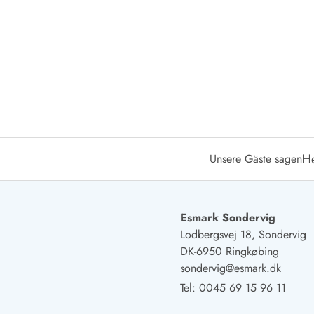
Öffnungszeiten
Anreise
Abreise
Ferienhaus ABC
Häufige Fragen zur Buchung
Nebenkosten (Strom, Wasser usw...)
Verleihservice
Reisescheckliste
Endreinigung
H
Unsere Gäste sagen
Gutschein
Frühbucher
Mietbedingungen
Info
Esmark Sondervig
Reiseführer Dänemark
Lodbergsvej 18, Sondervig
Tipps für Urlaub in Dänemark
DK-6950 Ringkøbing
Wetter in Dänemark
sondervig@esmark.dk
Saisonzeiten
Tel:
0045 69 15 96 11
Badesicherheit im Meer