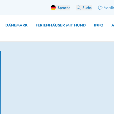
Sprache
Suche
Merkli
DÄNEMARK
FERIENHÄUSER MIT HUND
INFO
A
 mit Hund
äuser mit Sonntagswechsel
Ferienhaus für 
user für Angler
Ferienhaus für 
user mit Aktivitätsraum
Ferienhaus für 
user mit Ladestation (E-Auto)
Ferienhaus für 
äuser mit Kaminofen
Ferienhaus für 
user mit Kindern
Ferienhäuser im 
rienhäuser
Ferienhäuser i
äuser mit Nebensaionrabatt
Ferienhäuser im 