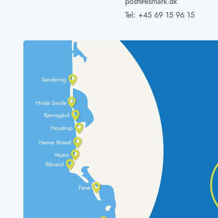
post@esmark.dk
LEGOLAND® Rabatt
Tel:
+45 69 15 96 15
Urlaub mit Kindern
Urlaub mit Hund
Urlaub am Strand
Urlaub in der Natur
Finde Bernstein am Strand
Indoorspielländer in Dänemark
Zoos und Tierparks in Dänemark
Freizeitparks in Dänemark
Sport
Angeln in Dänemark
Bowling in Dänemark
Minigolf spielen in Dänemark
Schwimmhallen und Badeländer
Golfen in Dänemark
Fitnesscenter in Dänemark
Fahrradfahren in Dänemark
Reiten in Dänemark
Surfen in Dänemark