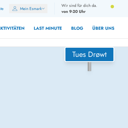
Wir sind für dich da.
ste
Mein Esmark
von 9-20 Uhr
KTIVITÄTEN
LAST MINUTE
BLOG
ÜBER UNS
Tues Drøwt
8 Personen
10 Personen
12 Personen
14 Personen
Gruppen
Frühjahr
m Sommer
Herbst