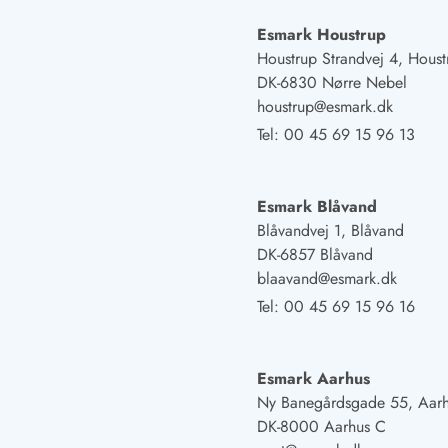
Naturschutz
Webcam Dänemark
Esmark Houstrup
Ferienhauskatalog
Houstrup Strandvej 4, Houst
Fotowettbewerb
DK-6830 Nørre Nebel
Karte
houstrup@esmark.dk
Vorteile bei uns
Tel:
00 45 69 15 96 13
Reisecurity
Esmark KidsVIP
Esmark VIP - Partnervorteile und Rabatte
Esmark Blåvand
Preisgarantie
Blåvandvej 1, Blåvand
Keine Kaution
DK-6857 Blåvand
Gästebewertungen
blaavand@esmark.dk
Gratis WLAN
Tel:
00 45 69 15 96 16
Rabatt
We love people
Esmark Aarhus
Freizeit
Ny Banegårdsgade 55, Aar
Esmark VIP Partnervorteile
DK-8000 Aarhus C
Esmark KidsVIP