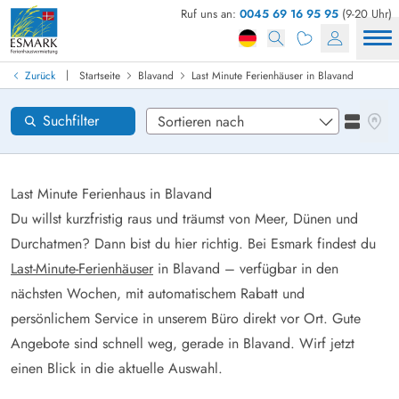
Ruf uns an:
0045 69 16 95 95
(9-20 Uhr)
Ferienhaus in Dänemark finden
Anreise
|
Zurück
Startseite
Blavand
Last Minute Ferienhäuser in Blavand
Gebiete
Karten
Suchfilter
Listena
Wünsche zum Haus
Zurücksetzen
Last Minute Ferienhaus in Blavand
Du willst kurzfristig raus und träumst von Meer, Dünen und
Durchatmen? Dann bist du hier richtig. Bei Esmark findest du
Loading...
Last-Minute-Ferienhäuser
in Blavand – verfügbar in den
nächsten Wochen, mit automatischem Rabatt und
persönlichem Service in unserem Büro direkt vor Ort. Gute
Angebote sind schnell weg, gerade in Blavand. Wirf jetzt
einen Blick in die aktuelle Auswahl.