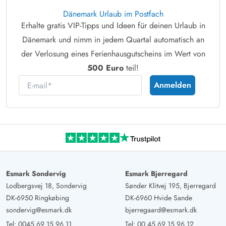
Dänemark Urlaub im Postfach
Erhalte gratis VIP-Tipps und Ideen für deinen Urlaub in
Dänemark und nimm in jedem Quartal automatisch an
der Verlosung eines Ferienhausgutscheins im Wert von
500 Euro
teil!
E-mail
Anmelden
Esmark Sondervig
Esmark Bjerregard
Lodbergsvej 18, Sondervig
Sønder Klitvej 195, Bjerregard
DK-6950 Ringkøbing
DK-6960 Hvide Sande
sondervig@esmark.dk
bjerregaard@esmark.dk
Tel:
0045 69 15 96 11
Tel:
00 45 69 15 96 12