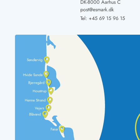
DK-8000 Aarhus C
LEGOLAND® Rabatt
post@esmark.dk
Urlaub mit Kindern
Tel:
+45 69 15 96 15
Urlaub mit Hund
Urlaub am Strand
Urlaub in der Natur
Finde Bernstein am Strand
Indoorspielländer in Dänemark
Zoos und Tierparks in Dänemark
Freizeitparks in Dänemark
Sport
Angeln in Dänemark
Bowling in Dänemark
Minigolf spielen in Dänemark
Schwimmhallen und Badeländer
Golfen in Dänemark
Fitnesscenter in Dänemark
Fahrradfahren in Dänemark
Reiten in Dänemark
Surfen in Dänemark