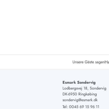
Öffnungszeiten
Anreise
Abreise
Ferienhaus ABC
Häufige Fragen zur Buchung
Nebenkosten (Strom, Wasser usw...)
Verleihservice
Reisescheckliste
Endreinigung
Gutschein
He
Unsere Gäste sagen
Frühbucher
Mietbedingungen
Info
Reiseführer Dänemark
Esmark Sondervig
Tipps für Urlaub in Dänemark
Lodbergsvej 18, Sondervig
Wetter in Dänemark
DK-6950 Ringkøbing
Saisonzeiten
sondervig@esmark.dk
Badesicherheit im Meer
Tel:
0045 69 15 96 11