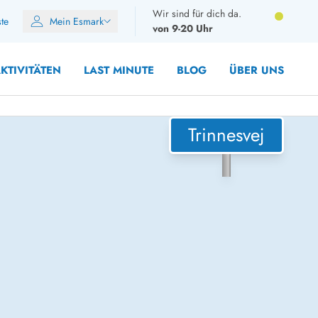
Wir sind für dich da.
ste
Mein Esmark
von 9-20 Uhr
KTIVITÄTEN
LAST MINUTE
BLOG
ÜBER UNS
Trinnesvej
8 Personen
10 Personen
12 Personen
14 Personen
Gruppen
Frühjahr
m Sommer
Herbst