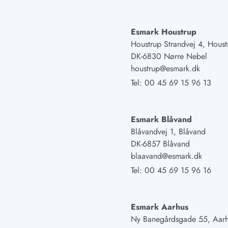
Naturschutz
Webcam Dänemark
Ferienhauskatalog
Esmark Houstrup
Fotowettbewerb
Houstrup Strandvej 4, Houst
Karte
DK-6830 Nørre Nebel
Vorteile bei uns
houstrup@esmark.dk
Reisecurity
Tel:
00 45 69 15 96 13
Esmark KidsVIP
Esmark VIP - Partnervorteile und Rabatte
Preisgarantie
Esmark Blåvand
Keine Kaution
Blåvandvej 1, Blåvand
Gästebewertungen
DK-6857 Blåvand
Gratis WLAN
blaavand@esmark.dk
Rabatt
Tel:
00 45 69 15 96 16
We love people
Freizeit
Esmark Aarhus
Esmark VIP Partnervorteile
Ny Banegårdsgade 55, Aar
Esmark KidsVIP