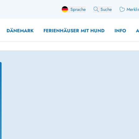
Sprache
Suche
Merkli
DÄNEMARK
FERIENHÄUSER MIT HUND
INFO
A
 mit Hund
äuser mit Sonntagswechsel
Ferienhaus für 
user für Angler
Ferienhaus für 
user mit Aktivitätsraum
Ferienhaus für 
user mit Ladestation (E-Auto)
Ferienhaus für 
äuser mit Kaminofen
Ferienhaus für 
user mit Kindern
Ferienhäuser im 
rienhäuser
Ferienhäuser i
äuser mit Nebensaionrabatt
Ferienhäuser im 