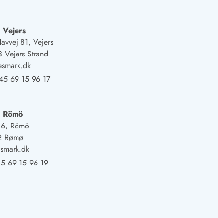
 Vejers
Havvej 81, Vejers
 Vejers Strand
esmark.dk
45 69 15 96 17
k Römö
j 6, Römö
2 Rømø
smark.dk
5 69 15 96 19