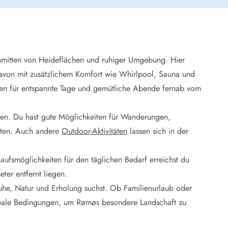
 Winter
er Weihnachten
r Silvester
inmitten von Heideflächen und ruhiger Umgebung. Hier
 Nymindegab
 davon mit zusätzlichem Komfort wie Whirlpool, Sauna und
ömö
gen für entspannte Tage und gemütliche Abende fernab vom
 Ringköbing Fjord
ndervig
odbjerge
ben. Du hast gute Möglichkeiten für Wanderungen,
 Thorsminde
hten. Auch andere
Outdoor-Aktivitäten
lassen sich in der
erso Klit
ers Strand
kaufsmöglichkeiten für den täglichen Bedarf erreichst du
ster Husby
eter entfernt liegen.
Ruhe, Natur und Erholung suchst. Ob Familienurlaub oder
ideale Bedingungen, um Rømøs besondere Landschaft zu