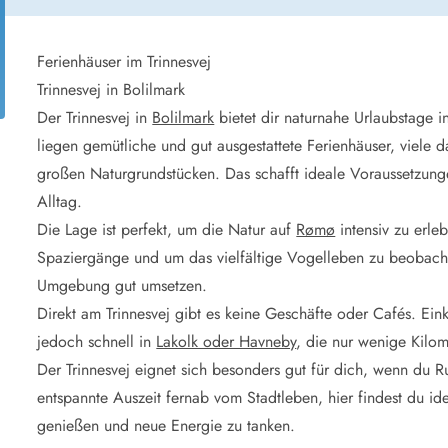
aus für 2 Personen
Ferienhäuser im
aus für 4 Personen
Ferienhäuser üb
aus für 6 Personen
Ferienhäuser übe
Ferienhäuser im Trinnesvej
Trinnesvej in Bolilmark
ande
Ferienhäuser Sondervig
Der Trinnesvej in
Bolilmark
bietet dir naturnahe Urlaubstage 
äuser Ho
Ferienhäuser in
liegen gemütliche und gut ausgestattete Ferienhäuser, viele
äuser Houstrup
Ferienhäuser R
großen Naturgrundstücken. Das schafft ideale Voraussetzun
äuser Houvig
Ferienhäuser am
Alltag.
user auf Holmsland Klit
Ferienhäuser So
äuser in Holmsland
Ferienhäuser Sk
Die Lage ist perfekt, um die Natur auf
Rømø
intensiv zu erle
äuser Hvide Sande
Ferienhäuser in
Spaziergänge und um das vielfältige Vogelleben zu beobac
äuser Jegum
Ferienhäuser Ved
Umgebung gut umsetzen.
äuser Klegod
Ferienhäuser Vej
Direkt am Trinnesvej gibt es keine Geschäfte oder Cafés. Ein
äuser Lodbjerg Hede
Ferienhäuser Ve
jedoch schnell in
Lakolk oder Havneby
, die nur wenige Kilom
user Nr. Lyngvig
Der Trinnesvej eignet sich besonders gut für dich, wenn du 
entspannte Auszeit fernab vom Stadtleben, hier findest du 
e bei uns
genießen und neue Energie zu tanken.