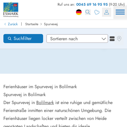
Ruf uns an:
0045 69 16 95 95
(9-20 Uhr)
Ferienhaus in Dänemark finden
Anreise
|
Zurück
Startseite
Spurvevej
Spurvevej
Gebiete
Karten
Suchfilter
Listena
Wünsche zum Haus
Zurücksetzen
Loading...
Ferienhäuser im Spurvevej in Bolilmark
Spurvevej in Bolilmark
Der Spurvevej in
Bolilmark
ist eine ruhige und gemütliche
Ferienstraße inmitten einer naturschönen Umgebung. Die
Ferienhäuser liegen locker verteilt zwischen von Heide
geprägten Landschaften und bieten dir ideale