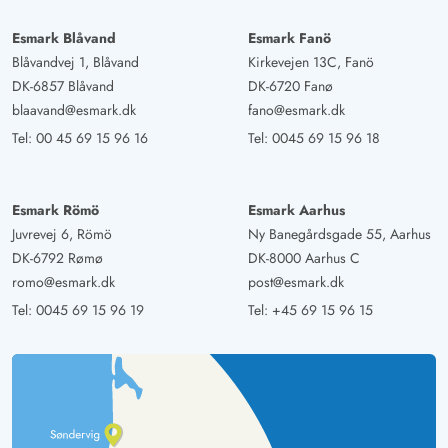
Esmark Blåvand
Esmark Fanö
Blåvandvej 1, Blåvand
Kirkevejen 13C, Fanö
DK-6857 Blåvand
DK-6720 Fanø
blaavand@esmark.dk
fano@esmark.dk
Tel:
00 45 69 15 96 16
Tel:
0045 69 15 96 18
Esmark Römö
Esmark Aarhus
Juvrevej 6, Römö
Ny Banegårdsgade 55, Aarhus
DK-6792 Rømø
DK-8000 Aarhus C
romo@esmark.dk
post@esmark.dk
Tel:
0045 69 15 96 19
Tel:
+45 69 15 96 15