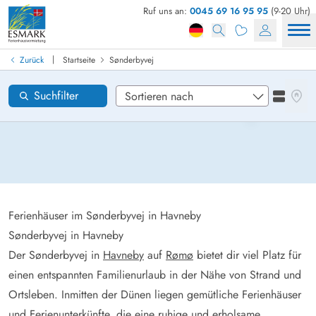
Ruf uns an:
0045 69 16 95 95
(9-20 Uhr)
Ferienhaus in Dänemark finden
Anreise
|
Zurück
Startseite
Sønderbyvej
Sønderbyvej
Gebiete
Karten
Suchfilter
Listena
Wünsche zum Haus
Zurücksetzen
Loading...
Ferienhäuser im Sønderbyvej in Havneby
Sønderbyvej in Havneby
Der Sønderbyvej in
Havneby
auf
Rømø
bietet dir viel Platz für
einen entspannten Familienurlaub in der Nähe von Strand und
Ortsleben. Inmitten der Dünen liegen gemütliche Ferienhäuser
und Ferienunterkünfte, die eine ruhige und erholsame