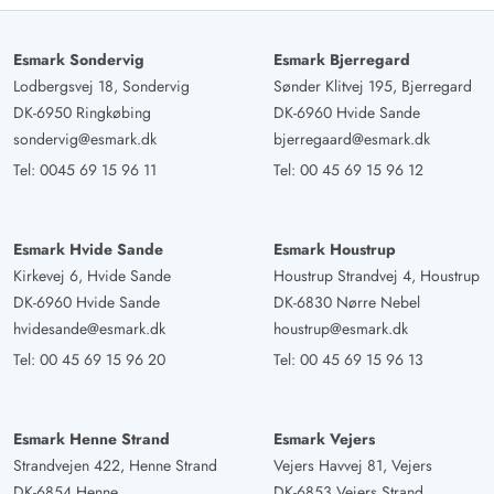
Esmark Sondervig
Esmark Bjerregard
Lodbergsvej 18, Sondervig
Sønder Klitvej 195, Bjerregard
DK-6950 Ringkøbing
DK-6960 Hvide Sande
sondervig@esmark.dk
bjerregaard@esmark.dk
Tel:
0045 69 15 96 11
Tel:
00 45 69 15 96 12
Esmark Hvide Sande
Esmark Houstrup
Kirkevej 6, Hvide Sande
Houstrup Strandvej 4, Houstrup
DK-6960 Hvide Sande
DK-6830 Nørre Nebel
hvidesande@esmark.dk
houstrup@esmark.dk
Tel:
00 45 69 15 96 20
Tel:
00 45 69 15 96 13
Esmark Henne Strand
Esmark Vejers
Strandvejen 422, Henne Strand
Vejers Havvej 81, Vejers
DK-6854 Henne
DK-6853 Vejers Strand