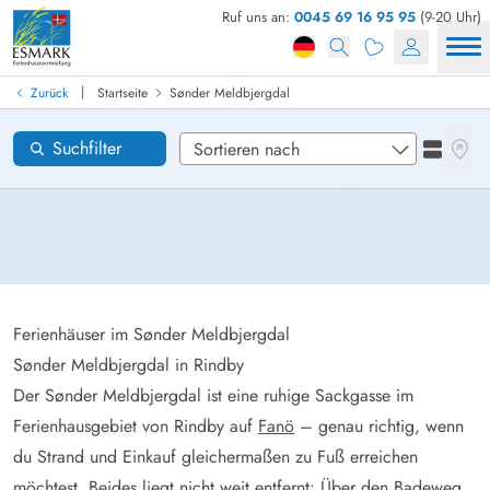
Ruf uns an:
0045 69 16 95 95
(9-20 Uhr)
Ferienhaus in Dänemark finden
Anreise
|
Zurück
Startseite
Sønder Meldbjergdal
Sønder Meldbjergdal
Gebiete
Karten
Suchfilter
Listena
Wünsche zum Haus
Zurücksetzen
Loading...
Ferienhäuser im Sønder Meldbjergdal
Sønder Meldbjergdal in Rindby
Der Sønder Meldbjergdal ist eine ruhige Sackgasse im
Ferienhausgebiet von Rindby auf
Fanö
– genau richtig, wenn
du Strand und Einkauf gleichermaßen zu Fuß erreichen
möchtest. Beides liegt nicht weit entfernt: Über den Badeweg