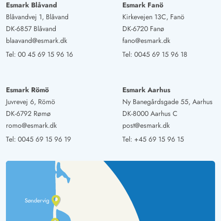
Esmark Blåvand
Esmark Fanö
Blåvandvej 1, Blåvand
Kirkevejen 13C, Fanö
DK-6857 Blåvand
DK-6720 Fanø
blaavand@esmark.dk
fano@esmark.dk
Tel:
00 45 69 15 96 16
Tel:
0045 69 15 96 18
Esmark Römö
Esmark Aarhus
Juvrevej 6, Römö
Ny Banegårdsgade 55, Aarhus
DK-6792 Rømø
DK-8000 Aarhus C
romo@esmark.dk
post@esmark.dk
Tel:
0045 69 15 96 19
Tel:
+45 69 15 96 15