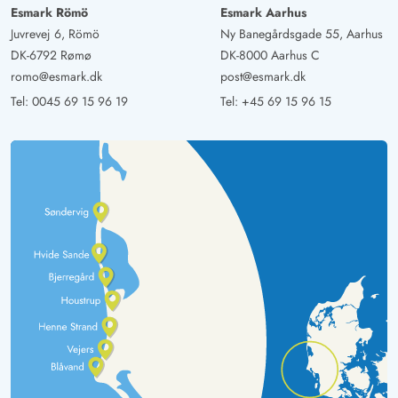
Esmark Römö
Esmark Aarhus
Juvrevej 6, Römö
Ny Banegårdsgade 55, Aarhus
DK-6792 Rømø
DK-8000 Aarhus C
romo@esmark.dk
post@esmark.dk
Tel:
0045 69 15 96 19
Tel:
+45 69 15 96 15