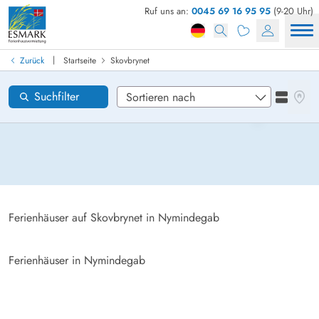
Ruf uns an:
0045 69 16 95 95
(9-20 Uhr)
Ferienhaus in Dänemark finden
Anreise
|
Zurück
Startseite
Skovbrynet
Skovbrynet
Gebiete
Karten
Suchfilter
Listena
Wünsche zum Haus
Zurücksetzen
Loading...
Ferienhäuser auf Skovbrynet in Nymindegab
Ferienhäuser in Nymindegab