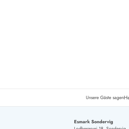
Öffnungszeiten
Anreise
Abreise
Ferienhaus ABC
Häufige Fragen zur Buchung
Nebenkosten (Strom, Wasser usw...)
Verleihservice
Reisescheckliste
Endreinigung
Gutschein
Frühbucher
Mietbedingungen
Info
Reiseführer Dänemark
He
Unsere Gäste sagen
Tipps für Urlaub in Dänemark
Wetter in Dänemark
Saisonzeiten
Esmark Sondervig
Badesicherheit im Meer
Lodbergsvej 18, Sondervig