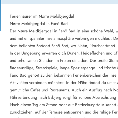
aus für 2 Personen
Ferienhäuser im
aus für 4 Personen
Ferienhäuser üb
aus für 6 Personen
Ferienhäuser übe
Ferienhäuser im Nørre Meldbjergdal
Nørre Meldbjergdal in Fanö Bad
ande
Ferienhäuser Sondervig
Der Nørre Meldbjergdal in
Fanö Bad
ist eine schöne Wahl, 
äuser Ho
Ferienhäuser in
und mit entspannter Inselatmosphäre verbringen möchtest. Di
äuser Houstrup
Ferienhäuser R
dem beliebten Badeort Fanö Bad, wo Natur, Nordseestran
äuser Houvig
Ferienhäuser am
In der Umgebung erwarten dich Dünen, Heideflächen und off
user auf Holmsland Klit
Ferienhäuser So
äuser in Holmsland
Ferienhäuser Sk
und erholsamen Stunden im Freien einladen. Der breite Strand 
äuser Hvide Sande
Ferienhäuser in
Badeausflüge, Strandspiele, lange Spaziergänge und frische 
äuser Jegum
Ferienhäuser Ved
Fanö Bad gehört zu den bekannten Ferienbereichen der Insel
äuser Klegod
Ferienhäuser Vej
Aktivitäten verbinden möchtest. In der Nähe findest du unte
äuser Lodbjerg Hede
Ferienhäuser Ve
gemütliche Cafés und Restaurants. Auch ein Ausflug nach No
user Nr. Lyngvig
Fährverbindung nach Esbjerg sorgt für schöne Abwechslung 
Nach einem Tag am Strand oder auf Entdeckungstour kannst 
e bei uns
zurückziehen, auf der Terrasse entspannen und die ruhige F