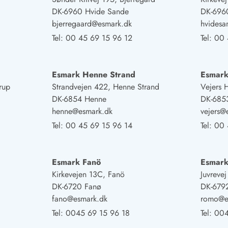
DK-6960 Hvide Sande
DK-696
bjerregaard@esmark.dk
hvides
Tel:
00 45 69 15 96 12
Tel:
00 
Esmark Henne Strand
Esmark
rup
Strandvejen 422, Henne Strand
Vejers 
DK-6854 Henne
DK-6853
henne@esmark.dk
vejers@
Tel:
00 45 69 15 96 14
Tel:
00 
Esmark Fanö
Esmar
Kirkevejen 13C, Fanö
Juvreve
DK-6720 Fanø
DK-679
fano@esmark.dk
romo@e
Tel:
0045 69 15 96 18
Tel:
004