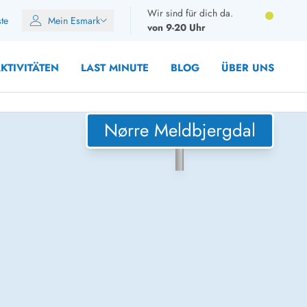
Wir sind für dich da.
ste
Mein Esmark
von 9-20 Uhr
KTIVITÄTEN
LAST MINUTE
BLOG
ÜBER UNS
Nørre Meldbjergdal
8 Personen
10 Personen
12 Personen
14 Personen
Gruppen
Frühjahr
m Sommer
Herbst