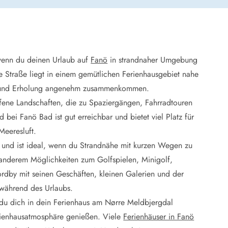
 Winter
er Weihnachten
r Silvester
wenn du deinen Urlaub auf
Fanö
in strandnaher Umgebung
 Nymindegab
e Straße liegt in einem gemütlichen Ferienhausgebiet nahe
ömö
d und Erholung angenehm zusammenkommen.
 Ringköbing Fjord
ene Landschaften, die zu Spaziergängen, Fahrradtouren
ndervig
odbjerge
bei Fanö Bad ist gut erreichbar und bietet viel Platz für
 Thorsminde
Meeresluft.
erso Klit
 und ist ideal, wenn du Strandnähe mit kurzen Wegen zu
ers Strand
r anderem Möglichkeiten zum Golfspielen, Minigolf,
ster Husby
rdby mit seinen Geschäften, kleinen Galerien und der
während des Urlaubs.
du dich in dein Ferienhaus am Nørre Meldbjergdal
erienhausatmosphäre genießen. Viele
Ferienhäuser in Fanö