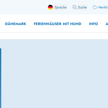
Sprache
Suche
Merkli
DÄNEMARK
FERIENHÄUSER MIT HUND
INFO
A
 mit Hund
äuser mit Sonntagswechsel
Ferienhaus für 
user für Angler
Ferienhaus für 
user mit Aktivitätsraum
Ferienhaus für 
user mit Ladestation (E-Auto)
Ferienhaus für 
äuser mit Kaminofen
Ferienhaus für 
user mit Kindern
Ferienhäuser im 
rienhäuser
Ferienhäuser i
äuser mit Nebensaionrabatt
Ferienhäuser im 