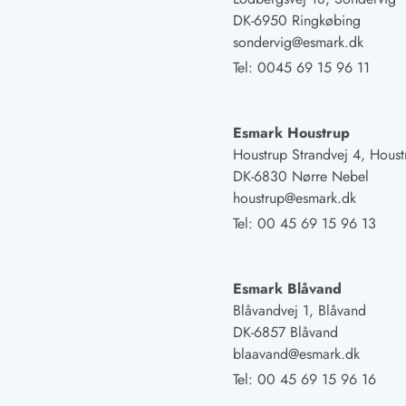
Naturschutz
DK-6950 Ringkøbing
Webcam Dänemark
sondervig@esmark.dk
Ferienhauskatalog
Tel:
0045 69 15 96 11
Fotowettbewerb
Karte
Vorteile bei uns
Esmark Houstrup
Reisecurity
Houstrup Strandvej 4, Houst
Esmark KidsVIP
DK-6830 Nørre Nebel
Esmark VIP - Partnervorteile und Rabatte
houstrup@esmark.dk
Preisgarantie
Keine Kaution
Tel:
00 45 69 15 96 13
Gästebewertungen
Gratis WLAN
Rabatt
Esmark Blåvand
We love people
Blåvandvej 1, Blåvand
DK-6857 Blåvand
Freizeit
blaavand@esmark.dk
Esmark VIP Partnervorteile
Tel:
00 45 69 15 96 16
Esmark KidsVIP