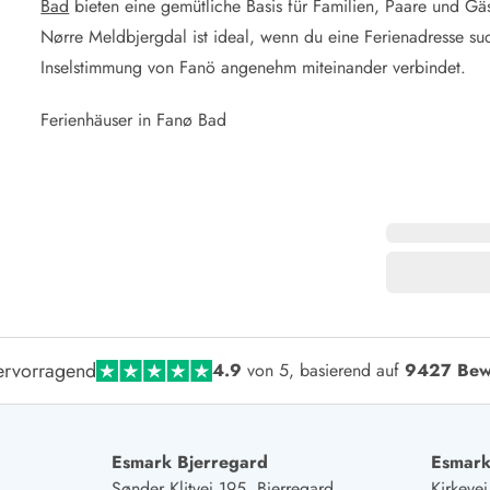
Bad
bieten eine gemütliche Basis für Familien, Paare und Gäs
Nørre Meldbjergdal ist ideal, wenn du eine Ferienadresse suc
Inselstimmung von Fanö angenehm miteinander verbindet.
Ferienhäuser in Fanø Bad
rvorragend
4.9
von 5, basierend auf
9427 Bew
Esmark Bjerregard
Esmark
Sønder Klitvej 195, Bjerregard
Kirkeve