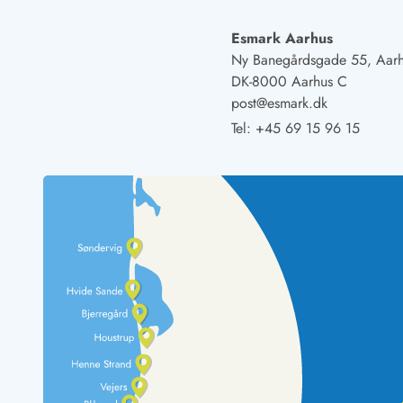
LEGOLAND® Rabatt
Urlaub mit Kindern
Esmark Aarhus
Urlaub mit Hund
Ny Banegårdsgade 55, Aar
Urlaub am Strand
DK-8000 Aarhus C
Urlaub in der Natur
post@esmark.dk
Finde Bernstein am Strand
Tel:
+45 69 15 96 15
Indoorspielländer in Dänemark
Zoos und Tierparks in Dänemark
Freizeitparks in Dänemark
Sport
Angeln in Dänemark
Bowling in Dänemark
Minigolf spielen in Dänemark
Schwimmhallen und Badeländer
Golfen in Dänemark
Fitnesscenter in Dänemark
Fahrradfahren in Dänemark
Reiten in Dänemark
Surfen in Dänemark