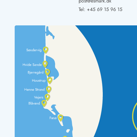
post@esmark.dk
LEGOLAND® Rabatt
Tel:
+45 69 15 96 15
Urlaub mit Kindern
Urlaub mit Hund
Urlaub am Strand
Urlaub in der Natur
Finde Bernstein am Strand
Indoorspielländer in Dänemark
Zoos und Tierparks in Dänemark
Freizeitparks in Dänemark
Sport
Angeln in Dänemark
Bowling in Dänemark
Minigolf spielen in Dänemark
Schwimmhallen und Badeländer
Golfen in Dänemark
Fitnesscenter in Dänemark
Fahrradfahren in Dänemark
Reiten in Dänemark
Surfen in Dänemark