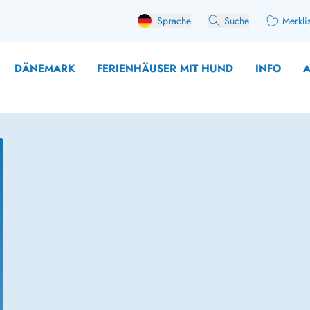
Sprache
Suche
Merkli
DÄNEMARK
FERIENHÄUSER MIT HUND
INFO
A
 mit Hund
äuser mit Sonntagswechsel
Ferienhaus für 
user für Angler
Ferienhaus für 
user mit Aktivitätsraum
Ferienhaus für 
user mit Ladestation (E-Auto)
Ferienhaus für 
äuser mit Kaminofen
Ferienhaus für 
user mit Kindern
Ferienhäuser im 
rienhäuser
Ferienhäuser i
äuser mit Nebensaionrabatt
Ferienhäuser im 