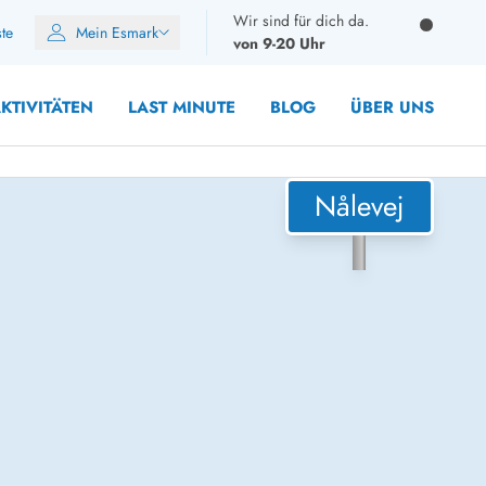
Wir sind für dich da.
ste
Mein Esmark
von 9-20 Uhr
KTIVITÄTEN
LAST MINUTE
BLOG
ÜBER UNS
Nålevej
8 Personen
10 Personen
12 Personen
14 Personen
Gruppen
Frühjahr
m Sommer
Herbst