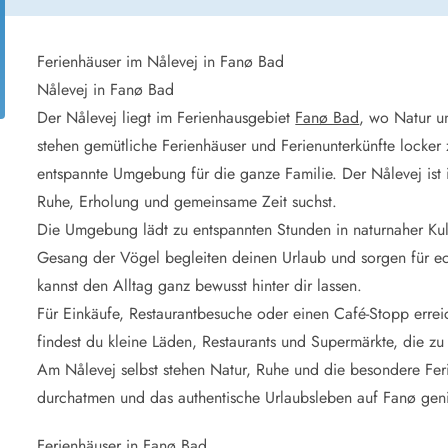
aus für 2 Personen
Ferienhäuser im
aus für 4 Personen
Ferienhäuser üb
aus für 6 Personen
Ferienhäuser übe
Ferienhäuser im Nålevej in Fanø Bad
Nålevej in Fanø Bad
ande
Ferienhäuser Sondervig
Der Nålevej liegt im Ferienhausgebiet
Fanø Bad
, wo Natur u
äuser Ho
Ferienhäuser in
stehen gemütliche Ferienhäuser und Ferienunterkünfte locker 
äuser Houstrup
Ferienhäuser R
entspannte Umgebung für die ganze Familie. Der Nålevej ist 
äuser Houvig
Ferienhäuser am
Ruhe, Erholung und gemeinsame Zeit suchst.
user auf Holmsland Klit
Ferienhäuser So
äuser in Holmsland
Ferienhäuser Sk
Die Umgebung lädt zu entspannten Stunden in naturnaher Ku
äuser Hvide Sande
Ferienhäuser in
Gesang der Vögel begleiten deinen Urlaub und sorgen für ec
äuser Jegum
Ferienhäuser Ved
kannst den Alltag ganz bewusst hinter dir lassen.
äuser Klegod
Ferienhäuser Vej
Für Einkäufe, Restaurantbesuche oder einen Café-Stopp errei
äuser Lodbjerg Hede
Ferienhäuser Ve
findest du kleine Läden, Restaurants und Supermärkte, die z
user Nr. Lyngvig
Am Nålevej selbst stehen Natur, Ruhe und die besondere Ferie
durchatmen und das authentische Urlaubsleben auf Fanø genie
e bei uns
Ferienhäuser in Fanø Bad