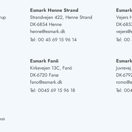
Esmark Henne Strand
Esmark
rup
Strandvejen 422, Henne Strand
Vejers 
DK-6854 Henne
DK-6853
henne@esmark.dk
vejers@
Tel:
00 45 69 15 96 14
Tel:
00 
Esmark Fanö
Esmar
Kirkevejen 13C, Fanö
Juvreve
DK-6720 Fanø
DK-679
fano@esmark.dk
romo@e
Tel:
0045 69 15 96 18
Tel:
004
hus