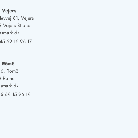
 Vejers
Havvej 81, Vejers
 Vejers Strand
esmark.dk
45 69 15 96 17
k Römö
j 6, Römö
2 Rømø
smark.dk
5 69 15 96 19