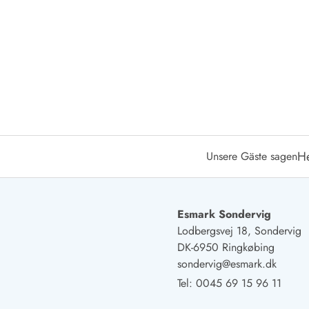
Öffnungszeiten
Anreise
Abreise
Ferienhaus ABC
Häufige Fragen zur Buchung
Nebenkosten (Strom, Wasser usw...)
Verleihservice
Reisescheckliste
Endreinigung
H
Unsere Gäste sagen
Gutschein
Frühbucher
Mietbedingungen
Info
Esmark Sondervig
Reiseführer Dänemark
Lodbergsvej 18, Sondervig
Tipps für Urlaub in Dänemark
DK-6950 Ringkøbing
Wetter in Dänemark
sondervig@esmark.dk
Saisonzeiten
Tel:
0045 69 15 96 11
Badesicherheit im Meer