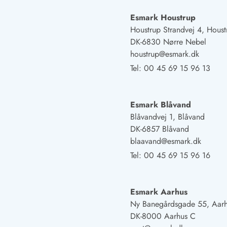
Naturschutz
Webcam Dänemark
Esmark Houstrup
Ferienhauskatalog
Houstrup Strandvej 4, Houst
Fotowettbewerb
DK-6830 Nørre Nebel
Karte
houstrup@esmark.dk
Vorteile bei uns
Tel:
00 45 69 15 96 13
Reisecurity
Esmark KidsVIP
Esmark VIP - Partnervorteile und Rabatte
Esmark Blåvand
Preisgarantie
Blåvandvej 1, Blåvand
Keine Kaution
DK-6857 Blåvand
Gästebewertungen
blaavand@esmark.dk
Gratis WLAN
Tel:
00 45 69 15 96 16
Rabatt
We love people
Esmark Aarhus
Freizeit
Ny Banegårdsgade 55, Aar
Esmark VIP Partnervorteile
DK-8000 Aarhus C
Esmark KidsVIP