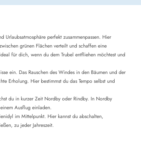
 Winter
er Weihnachten
r Silvester
nd Urlaubsatmosphäre perfekt zusammenpassen. Hier
 Nymindegab
zwischen grünen Flächen verteilt und schaffen eine
ömö
ideal für dich, wenn du dem Trubel entfliehen möchtest und
 Ringköbing Fjord
ndervig
odbjerge
lisse ein. Das Rauschen des Windes in den Bäumen und der
 Thorsminde
hte Erholung. Hier bestimmst du das Tempo selbst und
erso Klit
ers Strand
chst du in kurzer Zeit Nordby oder Rindby. In Nordby
ster Husby
u einem Ausflug einladen.
nidyl im Mittelpunkt. Hier kannst du abschalten,
ßen, zu jeder Jahreszeit.