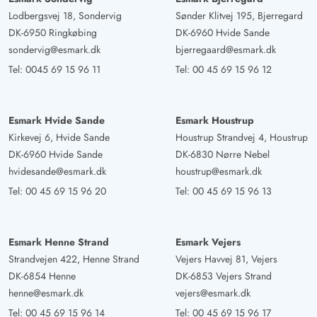
Lodbergsvej 18, Sondervig
Sønder Klitvej 195, Bjerregard
DK-6950 Ringkøbing
DK-6960 Hvide Sande
sondervig@esmark.dk
bjerregaard@esmark.dk
Tel:
0045 69 15 96 11
Tel:
00 45 69 15 96 12
Esmark Hvide Sande
Esmark Houstrup
Kirkevej 6, Hvide Sande
Houstrup Strandvej 4, Houstrup
DK-6960 Hvide Sande
DK-6830 Nørre Nebel
hvidesande@esmark.dk
houstrup@esmark.dk
Tel:
00 45 69 15 96 20
Tel:
00 45 69 15 96 13
Esmark Henne Strand
Esmark Vejers
Strandvejen 422, Henne Strand
Vejers Havvej 81, Vejers
DK-6854 Henne
DK-6853 Vejers Strand
henne@esmark.dk
vejers@esmark.dk
Tel:
00 45 69 15 96 14
Tel:
00 45 69 15 96 17