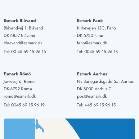
Esmark Blåvand
Esmark Fanö
Blåvandvej 1, Blåvand
Kirkevejen 13C, Fanö
DK-6857 Blåvand
DK-6720 Fanø
blaavand@esmark.dk
fano@esmark.dk
Tel:
00 45 69 15 96 16
Tel:
0045 69 15 96 18
Esmark Römö
Esmark Aarhus
Juvrevej 6, Römö
Ny Banegårdsgade 55, Aarhus
DK-6792 Rømø
DK-8000 Aarhus C
romo@esmark.dk
post@esmark.dk
Tel:
0045 69 15 96 19
Tel:
+45 69 15 96 15