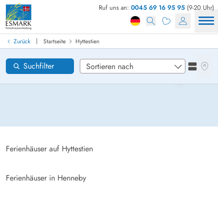
Ruf uns an:
0045 69 16 95 95
(9-20 Uhr)
Ferienhaus in Dänemark finden
Anreise
|
Zurück
Startseite
Hyttestien
Hyttestien
Gebiete
Karten
Suchfilter
Listena
Wünsche zum Haus
Zurücksetzen
Loading...
Ferienhäuser auf Hyttestien
Ferienhäuser in Henneby