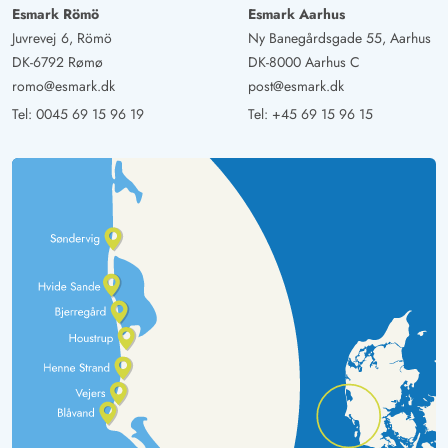
Esmark Römö
Esmark Aarhus
Juvrevej 6, Römö
Ny Banegårdsgade 55, Aarhus
DK-6792 Rømø
DK-8000 Aarhus C
romo@esmark.dk
post@esmark.dk
Tel:
0045 69 15 96 19
Tel:
+45 69 15 96 15