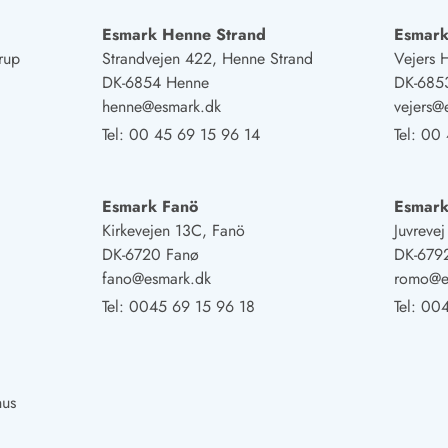
Esmark Henne Strand
Esmark
rup
Strandvejen 422, Henne Strand
Vejers 
DK-6854 Henne
DK-6853
henne@esmark.dk
vejers@
Tel:
00 45 69 15 96 14
Tel:
00 
Esmark Fanö
Esmar
Kirkevejen 13C, Fanö
Juvreve
DK-6720 Fanø
DK-679
fano@esmark.dk
romo@e
Tel:
0045 69 15 96 18
Tel:
004
hus