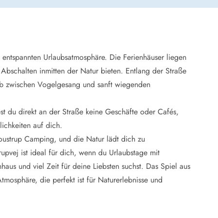
 Winter
er Weihnachten
r Silvester
 entspannten Urlaubsatmosphäre. Die Ferienhäuser liegen
 Nymindegab
 Abschalten inmitten der Natur bieten. Entlang der Straße
ömö
ub zwischen Vogelgesang und sanft wiegenden
 Ringköbing Fjord
ndervig
odbjerge
est du direkt an der Straße keine Geschäfte oder Cafés,
 Thorsminde
ichkeiten auf dich.
erso Klit
ustrup Camping, und die Natur lädt dich zu
ers Strand
pvej ist ideal für dich, wenn du Urlaubstage mit
ster Husby
us und viel Zeit für deine Liebsten suchst. Das Spiel aus
tmosphäre, die perfekt ist für Naturerlebnisse und