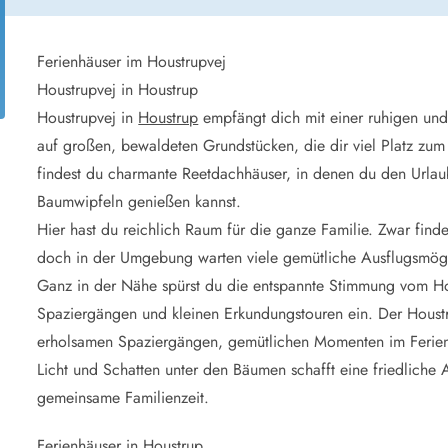
aus für 2 Personen
Ferienhäuser im
aus für 4 Personen
Ferienhäuser üb
aus für 6 Personen
Ferienhäuser übe
Ferienhäuser im Houstrupvej
Houstrupvej in Houstrup
ande
Ferienhäuser Sondervig
Houstrupvej in
Houstrup
empfängt dich mit einer ruhigen und
äuser Ho
Ferienhäuser in
auf großen, bewaldeten Grundstücken, die dir viel Platz zum
äuser Houstrup
Ferienhäuser R
findest du charmante Reetdachhäuser, in denen du den Urla
äuser Houvig
Ferienhäuser am
Baumwipfeln genießen kannst.
user auf Holmsland Klit
Ferienhäuser So
äuser in Holmsland
Ferienhäuser Sk
Hier hast du reichlich Raum für die ganze Familie. Zwar find
äuser Hvide Sande
Ferienhäuser in
doch in der Umgebung warten viele gemütliche Ausflugsmögl
äuser Jegum
Ferienhäuser Ved
Ganz in der Nähe spürst du die entspannte Stimmung vom Ho
äuser Klegod
Ferienhäuser Vej
Spaziergängen und kleinen Erkundungstouren ein. Der Houstru
äuser Lodbjerg Hede
Ferienhäuser Ve
erholsamen Spaziergängen, gemütlichen Momenten im Ferienha
user Nr. Lyngvig
Licht und Schatten unter den Bäumen schafft eine friedliche A
gemeinsame Familienzeit.
e bei uns
Ferienhäuser in Houstrup