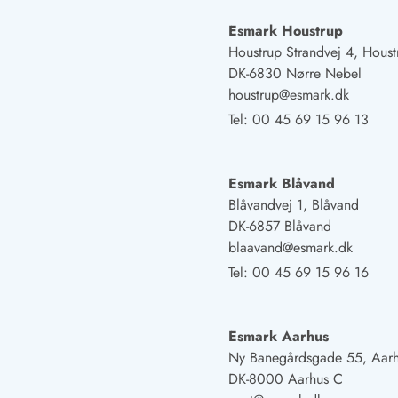
Naturschutz
Webcam Dänemark
Esmark Houstrup
Ferienhauskatalog
Houstrup Strandvej 4, Houst
Fotowettbewerb
DK-6830 Nørre Nebel
Karte
houstrup@esmark.dk
Vorteile bei uns
Tel:
00 45 69 15 96 13
Reisecurity
Esmark KidsVIP
Esmark VIP - Partnervorteile und Rabatte
Esmark Blåvand
Preisgarantie
Blåvandvej 1, Blåvand
Keine Kaution
DK-6857 Blåvand
Gästebewertungen
blaavand@esmark.dk
Gratis WLAN
Tel:
00 45 69 15 96 16
Rabatt
We love people
Esmark Aarhus
Freizeit
Ny Banegårdsgade 55, Aar
Esmark VIP Partnervorteile
DK-8000 Aarhus C
Esmark KidsVIP