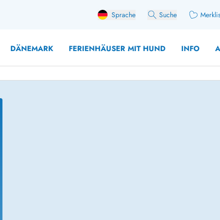
Sprache
Suche
Merkli
DÄNEMARK
FERIENHÄUSER MIT HUND
INFO
A
 mit Hund
äuser mit Sonntagswechsel
Ferienhaus für 
user für Angler
Ferienhaus für 
user mit Aktivitätsraum
Ferienhaus für 
user mit Ladestation (E-Auto)
Ferienhaus für 
äuser mit Kaminofen
Ferienhaus für 
user mit Kindern
Ferienhäuser im 
rienhäuser
Ferienhäuser i
äuser mit Nebensaionrabatt
Ferienhäuser im 