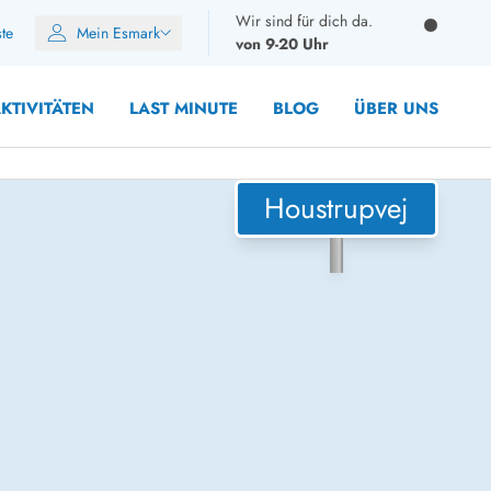
Wir sind für dich da.
ste
Mein Esmark
von 9-20 Uhr
KTIVITÄTEN
LAST MINUTE
BLOG
ÜBER UNS
Houstrupvej
8 Personen
10 Personen
12 Personen
14 Personen
Gruppen
Frühjahr
m Sommer
Herbst