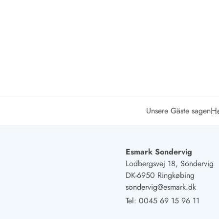
Öffnungszeiten
Anreise
Abreise
Ferienhaus ABC
Häufige Fragen zur Buchung
Nebenkosten (Strom, Wasser usw...)
Verleihservice
Reisescheckliste
Endreinigung
H
Unsere Gäste sagen
Gutschein
Frühbucher
Mietbedingungen
Info
Esmark Sondervig
Reiseführer Dänemark
Lodbergsvej 18, Sondervig
Tipps für Urlaub in Dänemark
DK-6950 Ringkøbing
Wetter in Dänemark
sondervig@esmark.dk
Saisonzeiten
Tel:
0045 69 15 96 11
Badesicherheit im Meer