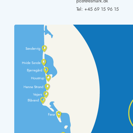
post@esmark.dk
LEGOLAND® Rabatt
Tel:
+45 69 15 96 15
Urlaub mit Kindern
Urlaub mit Hund
Urlaub am Strand
Urlaub in der Natur
Finde Bernstein am Strand
Indoorspielländer in Dänemark
Zoos und Tierparks in Dänemark
Freizeitparks in Dänemark
Sport
Angeln in Dänemark
Bowling in Dänemark
Minigolf spielen in Dänemark
Schwimmhallen und Badeländer
Golfen in Dänemark
Fitnesscenter in Dänemark
Fahrradfahren in Dänemark
Reiten in Dänemark
Surfen in Dänemark