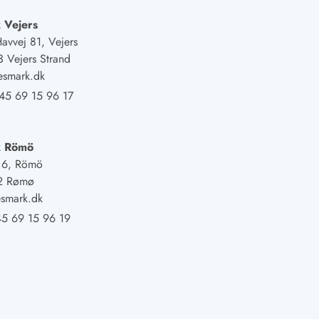
 Vejers
Havvej 81, Vejers
 Vejers Strand
esmark.dk
45 69 15 96 17
k Römö
j 6, Römö
2 Rømø
smark.dk
5 69 15 96 19