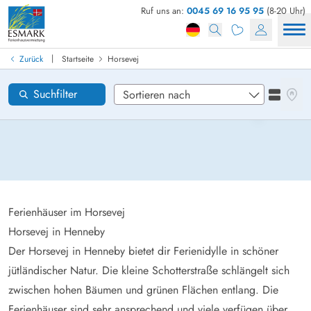
Ruf uns an:
0045 69 16 95 95
(8-20 Uhr)
Ferienhaus in Dänemark finden
Anreise
|
Zurück
Startseite
Horsevej
Horsevej
Gebiete
Karten
Suchfilter
Listena
Wünsche zum Haus
Zurücksetzen
Loading...
Ferienhäuser im Horsevej
Horsevej in Henneby
Der Horsevej in Henneby bietet dir Ferienidylle in schöner
jütländischer Natur. Die kleine Schotterstraße schlängelt sich
zwischen hohen Bäumen und grünen Flächen entlang. Die
Ferienhäuser sind sehr ansprechend und viele verfügen über