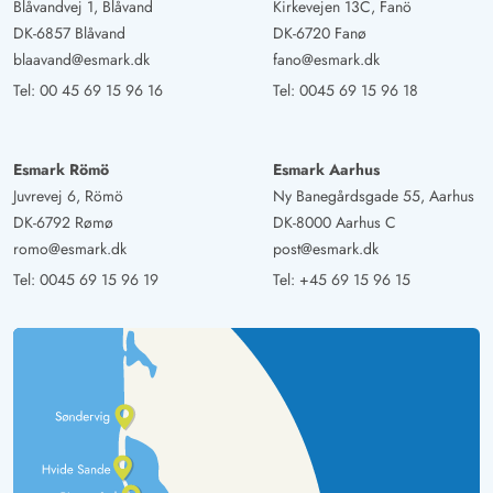
Blåvandvej 1, Blåvand
Kirkevejen 13C, Fanö
DK-6857 Blåvand
DK-6720 Fanø
blaavand@esmark.dk
fano@esmark.dk
Tel:
00 45 69 15 96 16
Tel:
0045 69 15 96 18
Esmark Römö
Esmark Aarhus
Juvrevej 6, Römö
Ny Banegårdsgade 55, Aarhus
DK-6792 Rømø
DK-8000 Aarhus C
romo@esmark.dk
post@esmark.dk
Tel:
0045 69 15 96 19
Tel:
+45 69 15 96 15