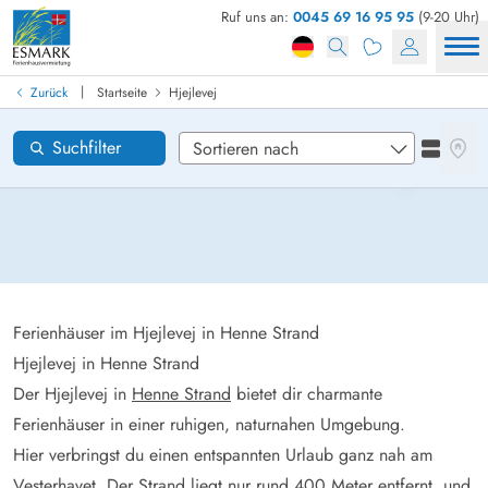
Ruf uns an:
0045 69 16 95 95
(9-20 Uhr)
Ferienhaus in Dänemark finden
Anreise
|
Zurück
Startseite
Hjejlevej
Hjejlevej
Gebiete
Karten
Suchfilter
Listena
Wünsche zum Haus
Zurücksetzen
Loading...
Ferienhäuser im Hjejlevej in Henne Strand
Hjejlevej in Henne Strand
Der Hjejlevej in
Henne Strand
bietet dir charmante
Ferienhäuser in einer ruhigen, naturnahen Umgebung.
Hier verbringst du einen entspannten Urlaub ganz nah am
Vesterhavet. Der Strand liegt nur rund 400 Meter entfernt, und