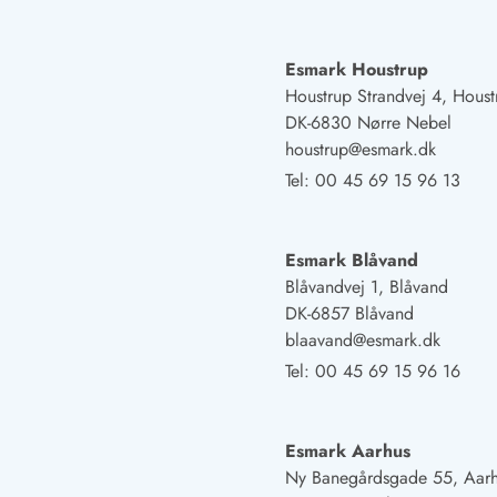
Naturschutz
Webcam Dänemark
Ferienhauskatalog
Esmark Houstrup
Fotowettbewerb
Houstrup Strandvej 4, Houst
Karte
DK-6830 Nørre Nebel
Vorteile bei uns
houstrup@esmark.dk
Reisecurity
Tel:
00 45 69 15 96 13
Esmark KidsVIP
Esmark VIP - Partnervorteile und Rabatte
Preisgarantie
Esmark Blåvand
Keine Kaution
Blåvandvej 1, Blåvand
Gästebewertungen
DK-6857 Blåvand
Gratis WLAN
blaavand@esmark.dk
Rabatt
Tel:
00 45 69 15 96 16
We love people
Freizeit
Esmark Aarhus
Esmark VIP Partnervorteile
Ny Banegårdsgade 55, Aar
Esmark KidsVIP