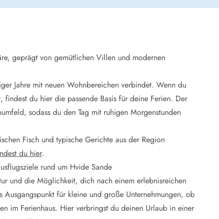
 Winter
er Weihnachten
r Silvester
re, geprägt von gemütlichen Villen und modernen
 Nymindegab
ömö
nfziger Jahre mit neuen Wohnbereichen verbindet. Wenn du
 Ringköbing Fjord
 findest du hier die passende Basis für deine Ferien. Der
ndervig
odbjerge
umfeld, sodass du den Tag mit ruhigen Morgenstunden
 Thorsminde
erso Klit
rischen Fisch und typische Gerichte aus der Region
ers Strand
ndest du hier
.
ster Husby
 Ausflugsziele rund um Hvide Sande
tur und die Möglichkeit, dich nach einem erlebnisreichen
als Ausgangspunkt für kleine und große Unternehmungen, ob
en im Ferienhaus. Hier verbringst du deinen Urlaub in einer