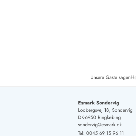
Öffnungszeiten
Anreise
Abreise
Ferienhaus ABC
Häufige Fragen zur Buchung
Nebenkosten (Strom, Wasser usw...)
Verleihservice
Reisescheckliste
Endreinigung
Gutschein
He
Unsere Gäste sagen
Frühbucher
Mietbedingungen
Info
Reiseführer Dänemark
Esmark Sondervig
Tipps für Urlaub in Dänemark
Lodbergsvej 18, Sondervig
Wetter in Dänemark
DK-6950 Ringkøbing
Saisonzeiten
sondervig@esmark.dk
Badesicherheit im Meer
Tel:
0045 69 15 96 11