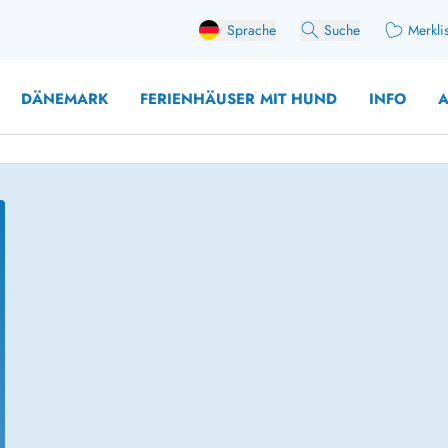
Sprache
Suche
Merkli
DÄNEMARK
FERIENHÄUSER MIT HUND
INFO
A
 mit Hund
äuser mit Sonntagswechsel
Ferienhaus für 
user für Angler
Ferienhaus für 
user mit Aktivitätsraum
Ferienhaus für 
user mit Ladestation (E-Auto)
Ferienhaus für 
äuser mit Kaminofen
Ferienhaus für 
user mit Kindern
Ferienhäuser im 
rienhäuser
Ferienhäuser i
äuser mit Nebensaionrabatt
Ferienhäuser im 