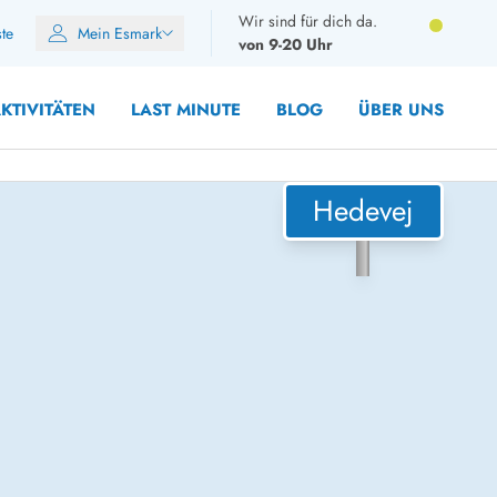
Wir sind für dich da.
ste
Mein Esmark
von 9-20 Uhr
KTIVITÄTEN
LAST MINUTE
BLOG
ÜBER UNS
Hedevej
8 Personen
10 Personen
12 Personen
14 Personen
Gruppen
Frühjahr
m Sommer
Herbst