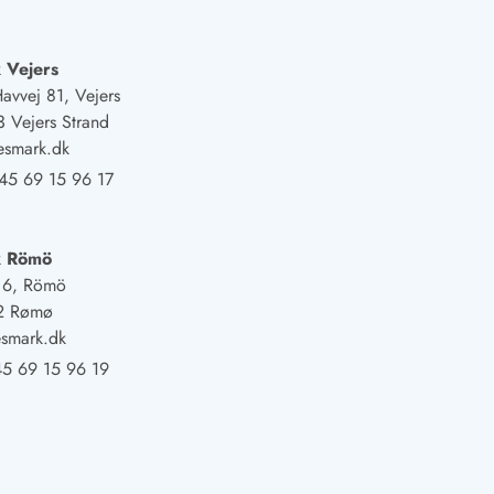
 Vejers
Havvej 81, Vejers
 Vejers Strand
esmark.dk
45 69 15 96 17
k Römö
j 6, Römö
2 Rømø
smark.dk
5 69 15 96 19