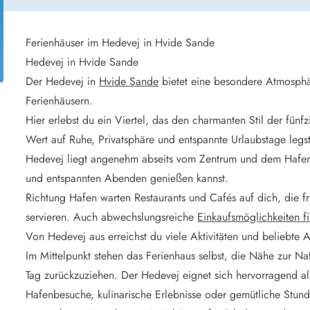
aus für 2 Personen
Ferienhäuser im
aus für 4 Personen
Ferienhäuser üb
aus für 6 Personen
Ferienhäuser übe
Ferienhäuser im Hedevej in Hvide Sande
Hedevej in Hvide Sande
ande
Ferienhäuser Sondervig
Der Hedevej in
Hvide Sande
bietet eine besondere Atmosphä
äuser Ho
Ferienhäuser in
Ferienhäusern.
äuser Houstrup
Ferienhäuser R
Hier erlebst du ein Viertel, das den charmanten Stil der fü
äuser Houvig
Ferienhäuser am
Wert auf Ruhe, Privatsphäre und entspannte Urlaubstage legst,
user auf Holmsland Klit
Ferienhäuser So
äuser in Holmsland
Ferienhäuser Sk
Hedevej liegt angenehm abseits vom Zentrum und dem Hafen
äuser Hvide Sande
Ferienhäuser in
und entspannten Abenden genießen kannst.
äuser Jegum
Ferienhäuser Ved
Richtung Hafen warten Restaurants und Cafés auf dich, die f
äuser Klegod
Ferienhäuser Vej
servieren. Auch abwechslungsreiche
Einkaufsmöglichkeiten fi
äuser Lodbjerg Hede
Ferienhäuser Ve
Von Hedevej aus erreichst du viele Aktivitäten und beliebte
user Nr. Lyngvig
Im Mittelpunkt stehen das Ferienhaus selbst, die Nähe zur Na
Tag zurückzuziehen. Der Hedevej eignet sich hervorragend 
e bei uns
Hafenbesuche, kulinarische Erlebnisse oder gemütliche Stund