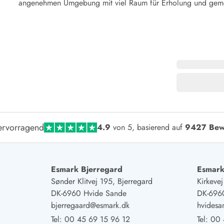
angenehmen Umgebung mit viel Raum für Erholung und geme
rvorragend
4.9
von 5, basierend auf
9427 Bew
Esmark Bjerregard
Esmark
Sønder Klitvej 195, Bjerregard
Kirkeve
DK-6960 Hvide Sande
DK-696
bjerregaard@esmark.dk
hvides
Tel:
00 45 69 15 96 12
Tel:
00 