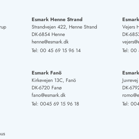
Esmark Henne Strand
Esmark
rup
Strandvejen 422, Henne Strand
Vejers 
DK-6854 Henne
DK-6853
henne@esmark.dk
vejers@
Tel:
00 45 69 15 96 14
Tel:
00 
Esmark Fanö
Esmar
Kirkevejen 13C, Fanö
Juvreve
DK-6720 Fanø
DK-679
fano@esmark.dk
romo@e
Tel:
0045 69 15 96 18
Tel:
004
hus