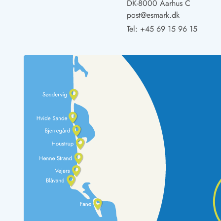
DK-8000 Aarhus C
LEGOLAND® Rabatt
post@esmark.dk
Urlaub mit Kindern
Tel:
+45 69 15 96 15
Urlaub mit Hund
Urlaub am Strand
Urlaub in der Natur
Finde Bernstein am Strand
Indoorspielländer in Dänemark
Zoos und Tierparks in Dänemark
Freizeitparks in Dänemark
Sport
Angeln in Dänemark
Bowling in Dänemark
Minigolf spielen in Dänemark
Schwimmhallen und Badeländer
Golfen in Dänemark
Fitnesscenter in Dänemark
Fahrradfahren in Dänemark
Reiten in Dänemark
Surfen in Dänemark