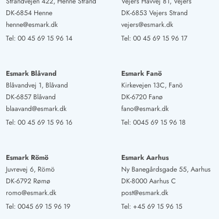
Strandvejen 422, Henne Strand
Vejers Havvej 81, Vejers
DK-6854 Henne
DK-6853 Vejers Strand
henne@esmark.dk
vejers@esmark.dk
Tel:
00 45 69 15 96 14
Tel:
00 45 69 15 96 17
Esmark Blåvand
Esmark Fanö
Blåvandvej 1, Blåvand
Kirkevejen 13C, Fanö
DK-6857 Blåvand
DK-6720 Fanø
blaavand@esmark.dk
fano@esmark.dk
Tel:
00 45 69 15 96 16
Tel:
0045 69 15 96 18
Esmark Römö
Esmark Aarhus
Juvrevej 6, Römö
Ny Banegårdsgade 55, Aarhus
DK-6792 Rømø
DK-8000 Aarhus C
romo@esmark.dk
post@esmark.dk
Tel:
0045 69 15 96 19
Tel:
+45 69 15 96 15