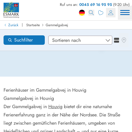
Ruf uns an:
0045 69 16 95 95
(9-20 Uhr)
Ferienhaus in Dänemark finden
Anreise
|
Zurück
Startseite
Gammelgabvej
Gammelgabvej
Gebiete
Karten
Suchfilter
Listena
Wünsche zum Haus
Zurücksetzen
Loading...
Ferienhäuser im Gammelgabvej in Houvig
Gammelgabvej in Houvig
Der Gammelgabvej in
Houvig
bietet dir eine naturnahe
Ferienerfahrung ganz in der Nähe der Nordsee. Die Straße
liegt zwischen gemütlichen Ferienhäusern, umgeben von
Heideflächen und grüner Landschaft – und nur eine kurze