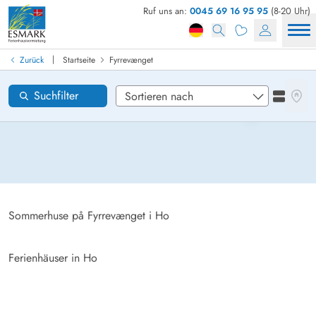
Ruf uns an:
0045 69 16 95 95
(8-20 Uhr)
Ferienhaus in Dänemark finden
Anreise
|
Zurück
Startseite
Fyrrevænget
Fyrrevænget
Gebiete
Karten
Suchfilter
Listena
Wünsche zum Haus
Zurücksetzen
Loading...
Sommerhuse på Fyrrevænget i Ho
Ferienhäuser in Ho