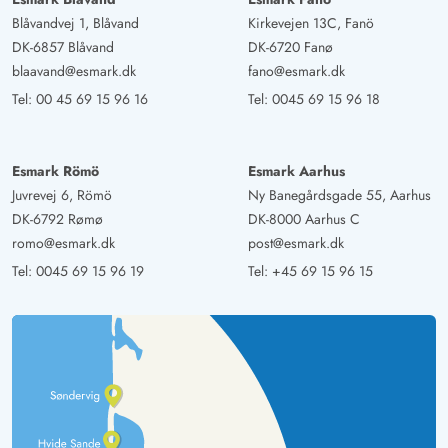
Blåvandvej 1, Blåvand
Kirkevejen 13C, Fanö
DK-6857 Blåvand
DK-6720 Fanø
blaavand@esmark.dk
fano@esmark.dk
Tel:
00 45 69 15 96 16
Tel:
0045 69 15 96 18
Esmark Römö
Esmark Aarhus
Juvrevej 6, Römö
Ny Banegårdsgade 55, Aarhus
DK-6792 Rømø
DK-8000 Aarhus C
romo@esmark.dk
post@esmark.dk
Tel:
0045 69 15 96 19
Tel:
+45 69 15 96 15