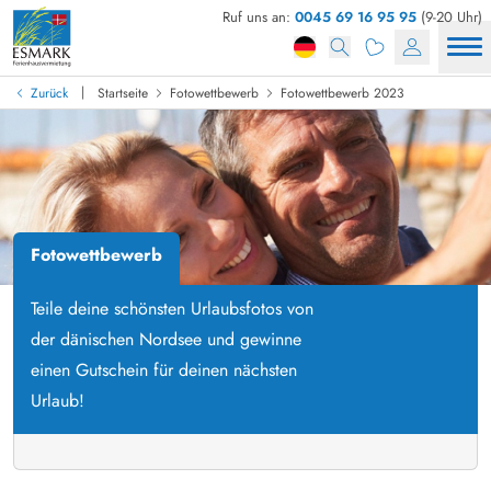
Ruf uns an:
0045 69 16 95 95
(9-20 Uhr)
|
Zurück
Startseite
Fotowettbewerb
Fotowettbewerb 2023
Fotowettbewerb
Teile deine schönsten Urlaubsfotos von
der dänischen Nordsee und gewinne
einen Gutschein für deinen nächsten
Urlaub!