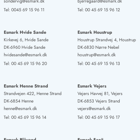
sondervig@esmark.dk
bjerregaard@esmark.dk
Tel:
0045 69 15 96 11
Tel:
00 45 69 15 96 12
Esmark Hvide Sande
Esmark Houstrup
Kirkevej 6, Hvide Sande
Houstrup Strandvej 4, Houstrup
DK-6960 Hvide Sande
DK-6830 Nørre Nebel
hvidesande@esmark.dk
houstrup@esmark.dk
Tel:
00 45 69 15 96 20
Tel:
00 45 69 15 96 13
Esmark Henne Strand
Esmark Vejers
Strandvejen 422, Henne Strand
Vejers Havvej 81, Vejers
DK-6854 Henne
DK-6853 Vejers Strand
henne@esmark.dk
vejers@esmark.dk
Tel:
00 45 69 15 96 14
Tel:
00 45 69 15 96 17
Esmark Blåvand
Esmark Fanö