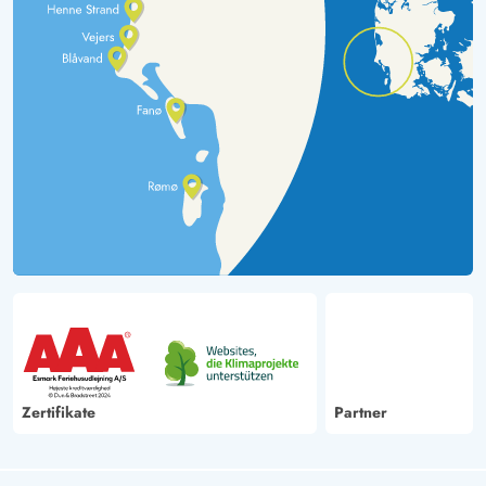
und mit viel Geschmack eingerichtet. In der Küche fehlt
es an nichts. Alle Geräte funktionieren gut, ebenso die
Waschmaschine und der Trockner. Es gibt auch einen
Wäscheständer nur leider keine Wäsche Klammern.
Response from Esmark:
(09/09/2024)
Sollte euch ein anderes Mal etwas fehlen oder müsste
ausgetauscht werden, dann sagt uns gerne vor Ort
Bescheid, sodass wir euch gleich aushelfen können.
Viele Grüße Team Esmark
Zertifikate
Partner