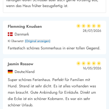
wenn das Haus früher bezugsfertig ist.
Flemming Knudsen
5 von 5
5 von 5
5 out of 5
28/07/2026
Danmark
KI Übersetzt
(Original anzeigen)
Fantastisch schönes Sommerhaus in einer tollen Gegend.
Jasmin Rossow
5 von 5
5 von 5
5 out of 5
16/05/2026
Deutschland
Super schönes Ferienhaus. Perfekt für Familien mit
Hund. Strand ist sehr dicht. Es ist alles vorhanden was
man braucht. Gute Anbindung für Einkäufe. Direkt um
die Ecke ist ein schöner Kobmann. Es war ein sehr
schöner Urlaub.