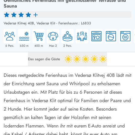
Gemütliches Ferienhaus mit geschlossener Terrasse und
Sauna
Vedersø Klitvej 40B,
Vedersø Klit
-
Ferienhausnr.: L6833
6
Pers.
650
m
400
m
Max 2
2
Pers.
Das sagen die Gäste
5 von 5
Dieses reetgedeckte Ferienhaus im Vedersø Klitvej 40B lädt mit
der Einrichtung samt Sauna und Whirlpool zu erholsamen
Urlaubstagen ein. Mit Platz für bis zu 6 Personen ist dieses
Ferienhaus in Vedersø Klit optimal für Familien oder Paare und
2 Hunde. Hier kommt jeder auf seine Kosten. Besonders
gemütlich an kalten Tagen ist der Holzofen mit seinen
lodernden Flammen. Wenn ihr mit eurem E-Auto anreist und
die Kabel / Adapter dabei habt, könnt ihr euer Auto am