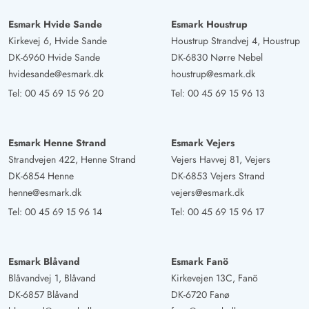
entfernt.
Esmark Hvide Sande
Esmark Houstrup
Kirkevej 6, Hvide Sande
Houstrup Strandvej 4, Houstrup
DK-6960 Hvide Sande
DK-6830 Nørre Nebel
Silvio Poppe
5 von 5
5 von 5
5 out of 5
hvidesande@esmark.dk
houstrup@esmark.dk
05/01/2025
Deutschland
Tel:
00 45 69 15 96 20
Tel:
00 45 69 15 96 13
Wir haben uns in diesem Ferienhaus super wohlgefühlt.
Haben hier Silvester 2024/2025 verbracht und waren
positiv überrascht, das zum Jahreswechsel nicht eine
Esmark Henne Strand
Esmark Vejers
Strandvejen 422, Henne Strand
Vejers Havvej 81, Vejers
Rakete noch Böller zu hören waren. Freude auch bei
DK-6854 Henne
DK-6853 Vejers Strand
unserem Vierbeiner.
henne@esmark.dk
vejers@esmark.dk
Tel:
00 45 69 15 96 14
Tel:
00 45 69 15 96 17
Carina Westermeyer
4.5 von 5
4.5 von 5
4.5 out of 5
16/12/2024
Deutschland
Esmark Blåvand
Esmark Fanö
Das Haus bietet alles was man benötigt . Schön und
Blåvandvej 1, Blåvand
Kirkevejen 13C, Fanö
gemütlich eingerichtet. Viel Platz und tolle Aufteilung
DK-6857 Blåvand
DK-6720 Fanø
Lediglich das Grundstück ist sehr einsehbar von