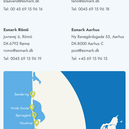
blaavand@esmark.dk
fano@esmark.dk
benachbarten Häuser.
Tel:
00 45 69 15 96 16
Tel:
0045 69 15 96 18
Martin Bull
4 von 5
4 von 5
4 out of 5
22/09/2024
Esmark Römö
Esmark Aarhus
Deutschland
Juvrevej 6, Römö
Ny Banegårdsgade 55, Aarhus
Kleines gemütliches Haus in schöner Lage. Ideale
DK-6792 Rømø
DK-8000 Aarhus C
Ausstattung die keine Wünsche offen lässt. Das große
romo@esmark.dk
post@esmark.dk
Badezimmer lädt zum Wellness ein. Von dem Haus aus
Tel:
0045 69 15 96 19
Tel:
+45 69 15 96 15
kann man wunderbare Ausflüge zu Fuß oder mit dem
Rad machen.
Janett Harreus
5 von 5
5 von 5
5 out of 5
09/09/2024
Deutschland
Das Ferienhaus liegt sehr günstig in einer Sackgasse,
praktisch wenn man einen Hund dabei hat. Es ist auch
sehr ruhig dadurch. Das Haus ist sehr schön, liebevoll