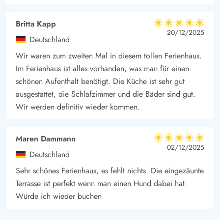
Britta Kapp
5 von 5
5 von 5
5 out of 5
20/12/2025
Deutschland
Wir waren zum zweiten Mal in diesem tollen Ferienhaus.
Im Ferienhaus ist alles vorhanden, was man für einen
schönen Aufenthalt benötigt. Die Küche ist sehr gut
ausgestattet, die Schlafzimmer und die Bäder sind gut.
Wir werden definitiv wieder kommen.
Maren Dammann
5 von 5
5 von 5
5 out of 5
02/12/2025
Deutschland
Sehr schönes Ferienhaus, es fehlt nichts. Die eingezäunte
Terrasse ist perfekt wenn man einen Hund dabei hat.
Würde ich wieder buchen