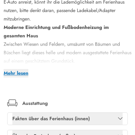
E-Auto anreist, könnt ihr die Lademöglichkeit am Ferienhaus
nutzen, bitte denkt daran, passende Ladekabel/Adapter
mitzubringen.
Moderne Einrichtung und Fußbodenheizung im
gesamten Haus
Zwischen Wiesen und Feldern, umsäumt von Bäumen und
Büschen liegt dieses helle und modern ausgestattete Ferienhaus
auf einem geschütztem Grundstück.
Im geschmackvoll eingerichteten Wohn- und Essbereich darf
Mehr lesen
ein Kamin natürlich nicht fehlen. Insbesondere an etwas
kühleren Abenden oder aber im Winter spendet dieser,
wohlige Wärme und eine hyggelige Atmosphäre. Der
gemütliche und nordisch angehauchte Einrichtungsstil ist
Ausstattung
geprägt von klaren Linien, beruhigenden Farben und fügt sich
Fakten über das Ferienhaus (innen)
harmonisch ineinander.
In dem schönen Badezimmer mit Sauna, Badewanne und
Freies Glasfasernetz
Ja