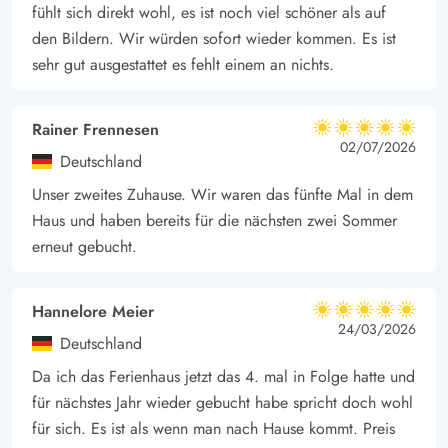
in Husby liegen weniger als 1 Kilometer entfernt.
fühlt sich direkt wohl, es ist noch viel schöner als auf
* Es gibt nur 3 deutsche Kanäle in diesem Ferienhaus
den Bildern. Wir würden sofort wieder kommen. Es ist
sehr gut ausgestattet es fehlt einem an nichts.
Rainer Frennesen
5 von 5
5 von 5
5 out of 5
02/07/2026
Deutschland
Unser zweites Zuhause. Wir waren das fünfte Mal in dem
Haus und haben bereits für die nächsten zwei Sommer
erneut gebucht.
Hannelore Meier
5 von 5
5 von 5
5 out of 5
24/03/2026
Deutschland
Da ich das Ferienhaus jetzt das 4. mal in Folge hatte und
für nächstes Jahr wieder gebucht habe spricht doch wohl
für sich. Es ist als wenn man nach Hause kommt. Preis