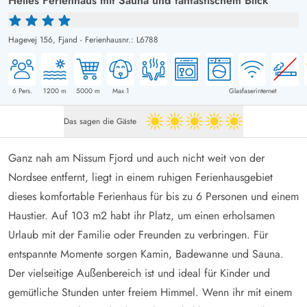
Helles Ferienhaus mit Sauna und fantastischem Blick
Hagevej 156,
Fjand
-
Ferienhausnr.: L6788
6
Pers.
1200
m
5000
m
Max 1
Glasfaserinternet
Das sagen die Gäste
5 von 5
Ganz nah am Nissum Fjord und auch nicht weit von der
Nordsee entfernt, liegt in einem ruhigen Ferienhausgebiet
dieses komfortable Ferienhaus für bis zu 6 Personen und einem
Haustier. Auf 103 m2 habt ihr Platz, um einen erholsamen
Urlaub mit der Familie oder Freunden zu verbringen. Für
entspannte Momente sorgen Kamin, Badewanne und Sauna.
Der vielseitige Außenbereich ist und ideal für Kinder und
gemütliche Stunden unter freiem Himmel. Wenn ihr mit einem