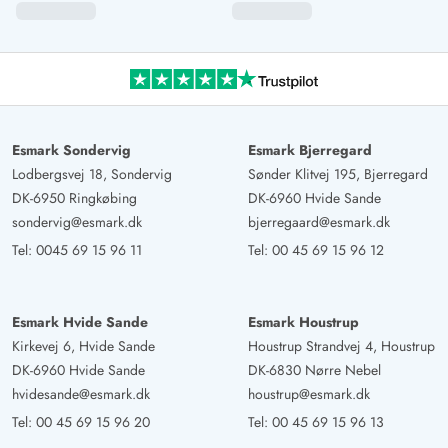
5 von 5
5 out of 5
12/05/2025
Deutschland
Energieeffizientes, stets modernisiertes Ferienhaus in
schöner Lage. Die Wärmepumpe mit Fussbodenheizung
macht das Haus wunderbar angenehm warm und schont
Umwelt und Geldbeutel. Der Blick ist wunderbar, wir
Esmark Sondervig
Esmark Bjerregard
kommen wieder.
Lodbergsvej 18, Sondervig
Sønder Klitvej 195, Bjerregard
DK-6950 Ringkøbing
DK-6960 Hvide Sande
Manuel Raschke
sondervig@esmark.dk
bjerregaard@esmark.dk
5 von 5
5 von 5
5 out of 5
02/03/2025
Tel:
0045 69 15 96 11
Tel:
00 45 69 15 96 12
Deutschland
Schönes Ferienhaus, welches auch vor allem im Winter
im Gegensatz zu vielen anderen Häusern zu empfehlen
Esmark Hvide Sande
Esmark Houstrup
ist, aufgrund der Fußbodenheizung und sehr guten
Kirkevej 6, Hvide Sande
Houstrup Strandvej 4, Houstrup
Isolierung. Heizen ist kein Problem. See schönes und
DK-6960 Hvide Sande
DK-6830 Nørre Nebel
ruhiges Feriengebiet.
hvidesande@esmark.dk
houstrup@esmark.dk
Tel:
00 45 69 15 96 20
Tel:
00 45 69 15 96 13