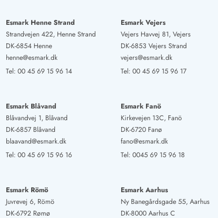
Sabine Altenburg
5 von 5
5 von 5
5 out of 5
24/02/2025
Deutschland
Esmark Henne Strand
Esmark Vejers
Strandvejen 422, Henne Strand
Vejers Havvej 81, Vejers
Sehr liebevoll und gemütlich eingerichtet, phantastische
DK-6854 Henne
DK-6853 Vejers Strand
Aussicht, sehr gute Ausstattung, endlich mal kein
henne@esmark.dk
vejers@esmark.dk
abgezähltes Geschirr wir hatten selten ein so perfektes
Tel:
00 45 69 15 96 14
Tel:
00 45 69 15 96 17
Haus
Gast
Esmark Blåvand
Esmark Fanö
5 von 5
5 von 5
5 out of 5
26/01/2025
Blåvandvej 1, Blåvand
Kirkevejen 13C, Fanö
Deutschland
DK-6857 Blåvand
DK-6720 Fanø
Ein sehr schönes Ferienhaus mit allem Komfort, den man
blaavand@esmark.dk
fano@esmark.dk
sich wünschen kann. Perfekt, um eine hyggelige
Tel:
00 45 69 15 96 16
Tel:
0045 69 15 96 18
Urlaubszeit zu verbringen.
Esmark Römö
Esmark Aarhus
Sabine Möller
5 von 5
Juvrevej 6, Römö
Ny Banegårdsgade 55, Aarhus
5 von 5
5 out of 5
05/01/2025
Deutschland
DK-6792 Rømø
DK-8000 Aarhus C