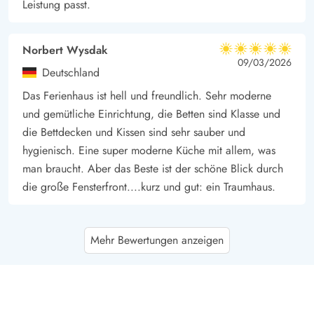
Leistung passt.
Norbert Wysdak
5 von 5
5 von 5
5 out of 5
09/03/2026
Deutschland
Das Ferienhaus ist hell und freundlich. Sehr moderne
und gemütliche Einrichtung, die Betten sind Klasse und
die Bettdecken und Kissen sind sehr sauber und
hygienisch. Eine super moderne Küche mit allem, was
man braucht. Aber das Beste ist der schöne Blick durch
die große Fensterfront....kurz und gut: ein Traumhaus.
Dirk Walloch-Saxen
5 von 5
Mehr Bewertungen anzeigen
5 von 5
5 out of 5
09/02/2026
Deutschland
Schönes modern renoviertes Ferienhaus mit tollen Blick
auf den Nissum Fjord mitten in der Natur. Einfach nur