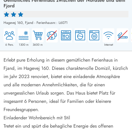
Gemütliches Ferienhaus zwischen der Nordsee und dem
Fjord
Hagevej 160,
Fjand
-
Ferienhausnr.: L6071
6
Pers.
1300
m
3600
m
Internet
Erlebt pure Erholung in diesem gemütlichen Ferienhaus in
Fjand, im Hagevej 160. Dieses charaktervolle Domizil, kürzlich
im Jahr 2023 renoviert, bietet eine einladende Atmosphäre
und alle modernen Annehmlichkeiten, die für einen
unvergesslichen Urlaub sorgen. Das Haus bietet Platz für
insgesamt 6 Personen, ideal für Familien oder kleinere
Freundesgruppen.
Einladender Wohnbereich mit Stil
Tretet ein und spürt die behagliche Energie des offenen