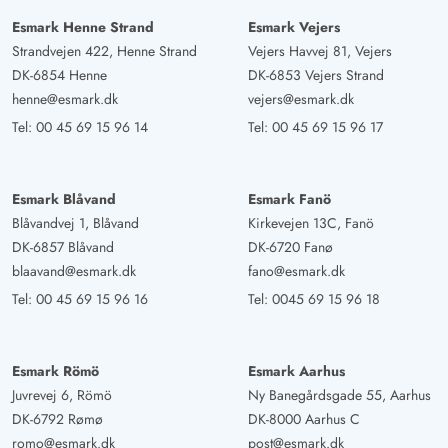
Esmark Henne Strand
Esmark Vejers
Strandvejen 422, Henne Strand
Vejers Havvej 81, Vejers
DK-6854 Henne
DK-6853 Vejers Strand
henne@esmark.dk
vejers@esmark.dk
Tel:
00 45 69 15 96 14
Tel:
00 45 69 15 96 17
Esmark Blåvand
Esmark Fanö
Blåvandvej 1, Blåvand
Kirkevejen 13C, Fanö
DK-6857 Blåvand
DK-6720 Fanø
blaavand@esmark.dk
fano@esmark.dk
Tel:
00 45 69 15 96 16
Tel:
0045 69 15 96 18
Esmark Römö
Esmark Aarhus
Juvrevej 6, Römö
Ny Banegårdsgade 55, Aarhus
DK-6792 Rømø
DK-8000 Aarhus C
romo@esmark.dk
post@esmark.dk