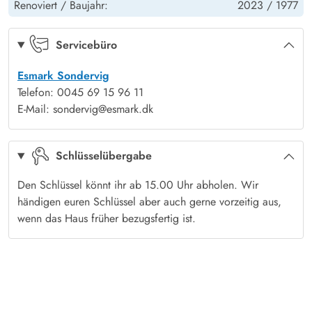
sowohl die Ruhe der Natur als auch die Nähe zu allem, was
Renoviert /
Baujahr:
2023 /
1977
ihr braucht.
Das Fischerdorf Thorsminde liegt in der Nähe, sodass ihr mit
Servicebüro
euren Fahrrädern, auf den gut ausgebauten Radwegen eine
Esmark Sondervig
schöne Tour dorthin machen könnt. Das Strandmuseum ist
Telefon: 0045 69 15 96 11
bestimmt einen Besuch wert, oder ihr gönnt euch ein leckeres
E-Mail: sondervig@esmark.dk
Softeis um, nach der Radtour den Blick aufs Wasser zu
genießen.
Schlüsselübergabe
Den Schlüssel könnt ihr ab 15.00 Uhr abholen. Wir
händigen euren Schlüssel aber auch gerne vorzeitig aus,
wenn das Haus früher bezugsfertig ist.