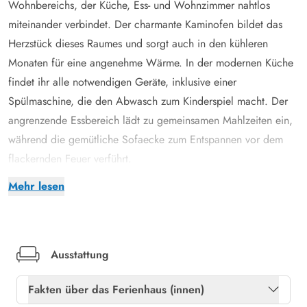
Wohnbereichs, der Küche, Ess- und Wohnzimmer nahtlos
miteinander verbindet. Der charmante Kaminofen bildet das
Herzstück dieses Raumes und sorgt auch in den kühleren
Monaten für eine angenehme Wärme. In der modernen Küche
findet ihr alle notwendigen Geräte, inklusive einer
Spülmaschine, die den Abwasch zum Kinderspiel macht. Der
angrenzende Essbereich lädt zu gemeinsamen Mahlzeiten ein,
während die gemütliche Sofaecke zum Entspannen vor dem
flackernden Feuer verführt.
Das Ferienhaus verfügt über drei Schlafzimmer. Ein
Mehr lesen
Schlafzimmer ist mit einem Doppelbett ausgestattet, während
die anderen beiden je zwei Einzelbetten bieten, sodass ihr
euch zurückziehen könnt. Für erholsame Nächte sorgt auch das
Badezimmer mit Fußbodenheizung, welches morgens
Ausstattung
angenehm warme Füße garantiert. Hier findet ihr zudem eine
Fakten über das Ferienhaus (innen)
Waschmaschine und einen Trockner, der euch das Leben