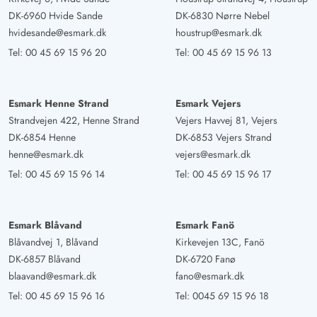
DK-6960 Hvide Sande
DK-6830 Nørre Nebel
hvidesande@esmark.dk
houstrup@esmark.dk
Tel:
00 45 69 15 96 20
Tel:
00 45 69 15 96 13
Esmark Henne Strand
Esmark Vejers
Strandvejen 422, Henne Strand
Vejers Havvej 81, Vejers
DK-6854 Henne
DK-6853 Vejers Strand
henne@esmark.dk
vejers@esmark.dk
Tel:
00 45 69 15 96 14
Tel:
00 45 69 15 96 17
Esmark Blåvand
Esmark Fanö
Blåvandvej 1, Blåvand
Kirkevejen 13C, Fanö
DK-6857 Blåvand
DK-6720 Fanø
blaavand@esmark.dk
fano@esmark.dk
Tel:
00 45 69 15 96 16
Tel:
0045 69 15 96 18