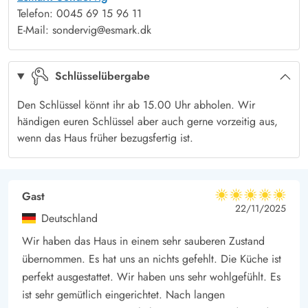
hier zusammen mit der Familie viele schöne Stunden
Telefon: 0045 69 15 96 11
verbringen kann. Auf der offenen Terrasse fühlt man sich wie
E-Mail: sondervig@esmark.dk
mitten in der Natur, da das Grundstück von Bäumen und
Büschen umgeben ist.
Schlüsselübergabe
Neben der Terrasse wurden eine Schaukel aufgestellt, damit
die Kleinsten spielen können, während die Eltern das Mittag-
Den Schlüssel könnt ihr ab 15.00 Uhr abholen. Wir
oder Abendessen auf dem Grill zubereiten.
händigen euren Schlüssel aber auch gerne vorzeitig aus,
wenn das Haus früher bezugsfertig ist.
Dies ist ein Haus, in welches man Lust hat, immer weieder zu
kommen.
Gast
5 von 5
5 von 5
5 out of 5
22/11/2025
Deutschland
Wir haben das Haus in einem sehr sauberen Zustand
übernommen. Es hat uns an nichts gefehlt. Die Küche ist
perfekt ausgestattet. Wir haben uns sehr wohlgefühlt. Es
ist sehr gemütlich eingerichtet. Nach langen