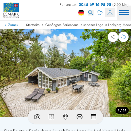
Ruf uns an:
0045 69 16 95 95
(9-20 Uhr)
|
Zurück
Startseite
Gepflegtes Ferienhaus in schöner Lage in Lodbjerg Hede
1 / 39