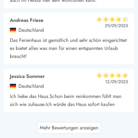
auch im Herbst hier sehr wohlfühlen kann.
Andreas Friese
4.5 von 5
4.5 von 5
4.5 out of 5
29/09/2025
Deutschland
Das Ferienhaus ist gemütlich und sehr schön eingerichtet
es bietet alles was man für einen entspannten Urlaub
braucht!
Jessica Sommer
5 von 5
5 von 5
5 out of 5
12/09/2025
Deutschland
Ich liebe das Haus.Schon beim reinkommen fühlt man
sich wie zuhause.Ich würde das Haus sofort kaufen
Chalin Carstens
4 von 5
Mehr Bewertungen anzeigen
4 von 5
4 out of 5
03/09/2025
Deutschland