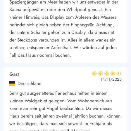
Spaziergängen am Meer haben wir uns entweder in der
Sauna aufgewärmt oder den Whirlpool genutzt. Ein
kleiner Hinweis, das Display zum Ablesen des Wassers
befindet sich gleich neben der Eingangstür. Achtung,
der untere Schalter gehört zum Display, da dieses mit
der Steckdose verbunden ist. Alles in allem war es ein
schöner, entspannter Aufenthalt. Wir würden auf jeden
Fall das Haus nochmal buchen.
Gast
4.5 von 5
4.5 von 5
4.5 out of 5
14/11/2025
Deutschland
Sehr gut ausgestattetes Ferienhaus mitten in einem
kleinen Waldgebiet gelegen. Vom Wohnbereich aus
kann man sehr gut Vögel beobachten. Da wir dieses
Haus bereits seit Jahren zweimal jährlich buchen, können
wir bestätigen, dass man sich sowohl im Frühjahr als