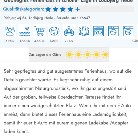
Gepflegtes Ferienhaus in schöner Lage in Lodbjerg Hede
Qualitätskategorien:
Risbjergvej 54,
Lodbjerg Hede
-
Ferienhausnr.: K6647
6
Pers.
1700
m
3000
m
Max 2
2
Pers.
Glas
Das sagen die Gäste
5 von 5
Sehr gepflegtes und gut ausgestattetes Ferienhaus, wo auf die
Details geachtet wurde. Es liegt sehr ruhig auf einem
abgeschirmten Naturgrundstück, wo Ihr ganz ungestört seid.
Auf der großen, teilweise überdachten Terrasse findet Ihr
immer einen windgeschützten Platz. Wenn ihr mit dem E-Auto
anreist, dann bietet dieses Ferienhaus eine Lademöglichkeit,
damit ihr euer E-Auto mit eurem eigenen Ladekabel/Adapter
laden könnt.