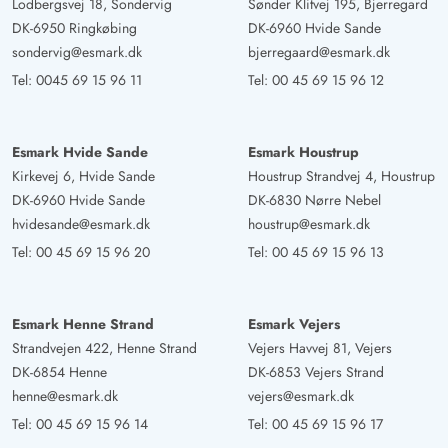
Lodbergsvej 18, Sondervig
Sønder Klitvej 195, Bjerregard
Sollte euch ein anderes Mal etwas fehlen oder müsste
DK-6950 Ringkøbing
DK-6960 Hvide Sande
ausgetauscht werden, dann sagt uns gerne vor Ort
sondervig@esmark.dk
bjerregaard@esmark.dk
Bescheid, sodass wir euch gleich aushelfen können.
Tel:
0045 69 15 96 11
Tel:
00 45 69 15 96 12
Doreen Wielgoss
4 von 5
4 von 5
4 out of 5
19/10/2024
Esmark Hvide Sande
Esmark Houstrup
Deutschland
Kirkevej 6, Hvide Sande
Houstrup Strandvej 4, Houstrup
Tolles Ferienhaus, in dem man sich einfach wohlfühlt.
DK-6960 Hvide Sande
DK-6830 Nørre Nebel
Der herzliche Gruß der Eigentümer hat uns sehr gefreut.
hvidesande@esmark.dk
houstrup@esmark.dk
Das Haus ist liebevoll eingerichtet und auf dem neuesten
Tel:
00 45 69 15 96 20
Tel:
00 45 69 15 96 13
Stand. Auf dem gepflegtem Grundstück laden die
Lounge Möbel zum Chillen ein.
Esmark Henne Strand
Esmark Vejers
Strandvejen 422, Henne Strand
Vejers Havvej 81, Vejers
Waltraud Ohrt
4.5 von 5
DK-6854 Henne
DK-6853 Vejers Strand
4.5 von 5
4.5 out of 5
29/09/2024
Deutschland
henne@esmark.dk
vejers@esmark.dk
Tel:
00 45 69 15 96 14
Tel:
00 45 69 15 96 17
Wir haben uns sehr Wohl gefühlt in diesem Haus