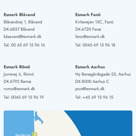
Gast
Esmark Blåvand
Esmark Fanö
5 von 5
5 von 5
5 out of 5
16/09/2024
Blåvandvej 1, Blåvand
Kirkevejen 13C, Fanö
Deutschland
DK-6857 Blåvand
DK-6720 Fanø
top eingerichtetes Haus, sehr sauber, ideale Lage, mit
blaavand@esmark.dk
fano@esmark.dk
Hund kein Problem.
Tel:
00 45 69 15 96 16
Tel:
0045 69 15 96 18
Gast
5 von 5
5 von 5
5 out of 5
02/09/2024
Esmark Römö
Esmark Aarhus
Deutschland
Juvrevej 6, Römö
Ny Banegårdsgade 55, Aarhus
Ein sehr schönes neues Haus. Hier fehlte es an nichts!
DK-6792 Rømø
DK-8000 Aarhus C
romo@esmark.dk
post@esmark.dk
Tel:
0045 69 15 96 19
Tel:
+45 69 15 96 15