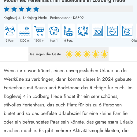
Modernes Ferienhaus mit Badetonne in Lodberg Hede
Koglevej 4,
Lodbjerg Hede
-
Ferienhausnr.: K6302
6
Pers.
1300
m
1300
m
Max 1
6
Pers.
Glas
Das sagen die Gäste
5 von 5
Wenn ihr davon träumt, einen unvergesslichen Urlaub an der
Westküste zu verbringen, dann könnte dieses in 2024 gebaute
Ferienhaus mit Sauna und Badetonne das Richtige für euch. Im
Koglevej 4 in Lodberg Hede findet ihr ein sehr schönes,
stilvolles Ferienhaus, das euch Platz für bis zu 6 Personen
bietet und so das perfekte Urlaubsziel für eine kleine Familie
oder ein befreundetes Paar sein könnte, das gemeinsam Urlaub
machen möchte. Es gibt mehrere Aktivitätsmöglichkeiten, die