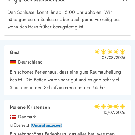
Den Schlüssel könnt ihr ab 15.00 Uhr abholen. Wir
händigen euren Schlüssel aber auch gerne vorzeitig aus,
wenn das Haus früher bezugsfertig ist.
Gast
5 von 5
5 von 5
5 out of 5
03/08/2026
Deutschland
Ein schönes Ferienhaus, dass eine gute Raumaufteilung
besitzt. Die Betten waren sehr gut und es gab sehr viel
Stauraum in den Schlafzimmern und der Küche.
Malene Kristensen
5 von 5
5 von 5
5 out of 5
10/07/2026
Danmark
KI Übersetzt
(Original anzeigen)
Ein sehr schönes Ferienhaus, das alles hat, was man