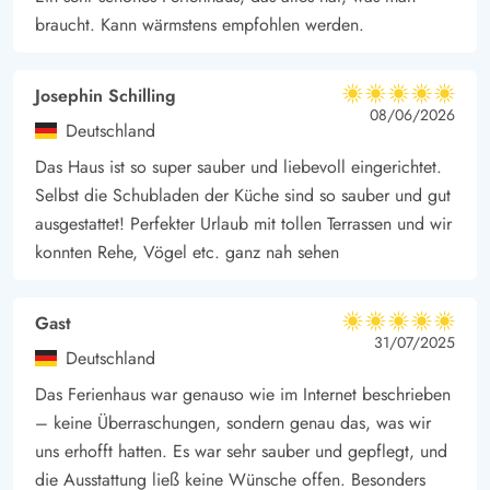
braucht. Kann wärmstens empfohlen werden.
Josephin Schilling
5 von 5
5 von 5
5 out of 5
08/06/2026
Deutschland
Das Haus ist so super sauber und liebevoll eingerichtet.
Selbst die Schubladen der Küche sind so sauber und gut
ausgestattet! Perfekter Urlaub mit tollen Terrassen und wir
konnten Rehe, Vögel etc. ganz nah sehen
Gast
5 von 5
5 von 5
5 out of 5
31/07/2025
Deutschland
Das Ferienhaus war genauso wie im Internet beschrieben
– keine Überraschungen, sondern genau das, was wir
uns erhofft hatten. Es war sehr sauber und gepflegt, und
die Ausstattung ließ keine Wünsche offen. Besonders