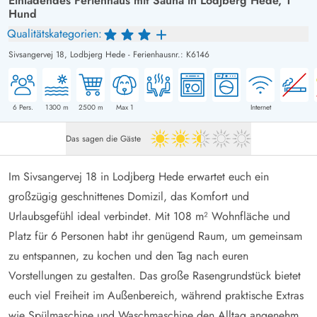
Einladendes Ferienhaus mit Sauna in Lodjberg Hede, 1
Hund
Qualitätskategorien:
Sivsangervej 18,
Lodbjerg Hede
-
Ferienhausnr.: K6146
6
Pers.
1300
m
2500
m
Max 1
Internet
Das sagen die Gäste
2.5 von 5
Im Sivsangervej 18 in Lodjberg Hede erwartet euch ein
großzügig geschnittenes Domizil, das Komfort und
Urlaubsgefühl ideal verbindet. Mit 108 m² Wohnfläche und
Platz für 6 Personen habt ihr genügend Raum, um gemeinsam
zu entspannen, zu kochen und den Tag nach euren
Vorstellungen zu gestalten. Das große Rasengrundstück bietet
euch viel Freiheit im Außenbereich, während praktische Extras
wie Spülmaschine und Waschmaschine den Alltag angenehm