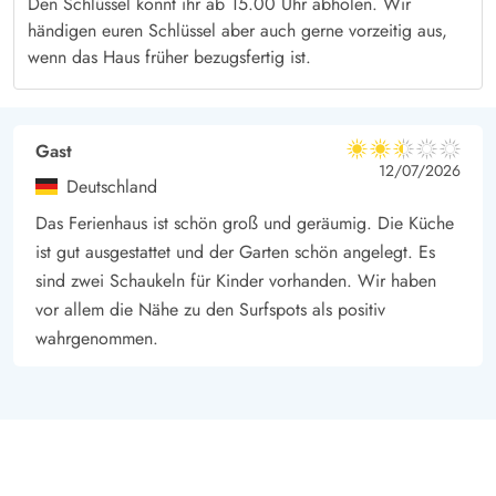
Den Schlüssel könnt ihr ab 15.00 Uhr abholen. Wir
händigen euren Schlüssel aber auch gerne vorzeitig aus,
wenn das Haus früher bezugsfertig ist.
Gast
2.5 von 5
2.5 von 5
2.5 out of 5
12/07/2026
Deutschland
Das Ferienhaus ist schön groß und geräumig. Die Küche
ist gut ausgestattet und der Garten schön angelegt. Es
sind zwei Schaukeln für Kinder vorhanden. Wir haben
vor allem die Nähe zu den Surfspots als positiv
wahrgenommen.