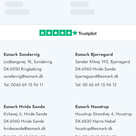
Esmark Sondervig
Esmark Bjerregard
Lodbergsvej 18, Sondervig
Sønder Klitvej 195, Bjerregard
DK-6950 Ringkøbing
DK-6960 Hvide Sande
sondervig@esmark.dk
bjerregaard@esmark.dk
Tel:
0045 69 15 96 11
Tel:
00 45 69 15 96 12
Esmark Hvide Sande
Esmark Houstrup
Kirkevej 6, Hvide Sande
Houstrup Strandvej 4, Houstrup
DK-6960 Hvide Sande
DK-6830 Nørre Nebel
hvidesande@esmark.dk
houstrup@esmark.dk