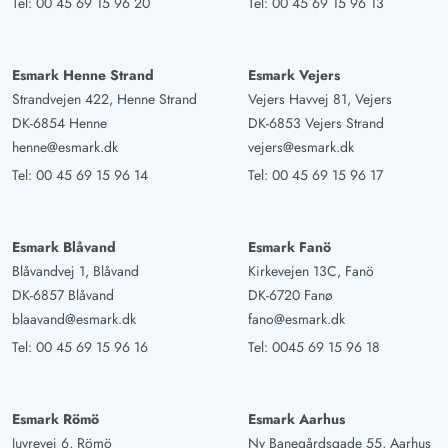
Tel:
00 45 69 15 96 20
Tel:
00 45 69 15 96 13
Esmark Henne Strand
Esmark Vejers
Strandvejen 422, Henne Strand
Vejers Havvej 81, Vejers
DK-6854 Henne
DK-6853 Vejers Strand
henne@esmark.dk
vejers@esmark.dk
Tel:
00 45 69 15 96 14
Tel:
00 45 69 15 96 17
Esmark Blåvand
Esmark Fanö
Blåvandvej 1, Blåvand
Kirkevejen 13C, Fanö
DK-6857 Blåvand
DK-6720 Fanø
blaavand@esmark.dk
fano@esmark.dk
Tel:
00 45 69 15 96 16
Tel:
0045 69 15 96 18
Esmark Römö
Esmark Aarhus
Juvrevej 6, Römö
Ny Banegårdsgade 55, Aarhus