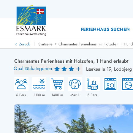
FERIENHAUS SUCHEN
|
Zurück
Startseite
Charmantes Ferienhaus mit Holzofen, 1 Hund 
Last Minute
Last Minute
Charmantes Ferienhaus mit Holzofen, 1 Hund erlaubt
Neu bei uns!
Qualitätskategorien:
Lærkealle 19,
Lodbjerg
Neue Ferienhäuser bei ESMARK
Ferienhäuser mit Pool
Ferienhäuser
Neurenovierte Ferienhäuser
Ferienh
Ferienhäuser mit Endreinigung inklusive
Ferienhä
Ferienhäuser dicht am Strand
Ferienhä
6
Pers.
1100
m
1400
m
Max 1
5
Pers.
Ferienhäuser mit Internet
Ferienhä
Ferienhäuser neu gebaut
Ferienh
Ferienhäuser mit Sauna
Ferienhä
Ferienhäuser Nicht-Raucher
Luxus Fe
Ferienhäuser mit Aussicht
Ferienh