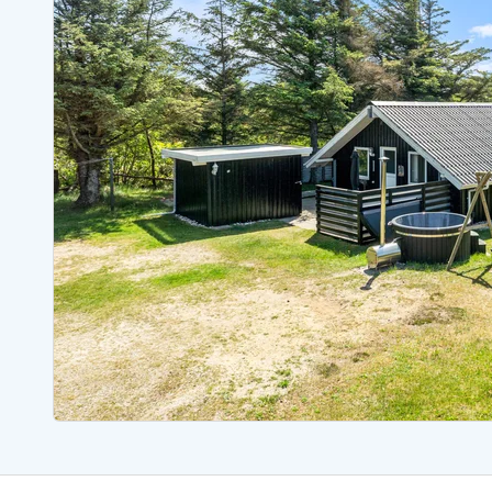
Ferienhäuser mit Whirlpool
Ferienh
Ferienhäuser mit Freitagswechsel
Ferienh
Ferienhäuser mit Samstagswechsel
Ferienh
Ferienhäuser Bjerregard
Ferienhäuser Blavand
Ferienhäuser Hvide S
Ferienhäuser Argab
Ferienh
Ferienhäuser in Arrild
Ferienh
Ferienhäuser Bjerregard
Ferienh
Ferienhäuser Blavand
Ferienhä
Ferienhäuser Bork Havn
Ferienh
Ferienhäuser Fjand
Ferienh
Ferienhäuser Fanö
Ferienh
Ferienhäuser Graerup Strand
Ferienh
Ferienhäuser Haurvig
Ferienh
Ferienhäuser Henne Strand
Ferienhä
Esmark Reisecurity
Esmark KidsVIP
Esmark VIP Partnervorteile
Vorteil
Praktische Informationen