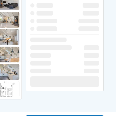
 Winter
er Weihnachten
r Silvester
 Nymindegab
ömö
 Ringköbing Fjord
ndervig
odbjerge
 Thorsminde
erso Klit
ers Strand
ster Husby