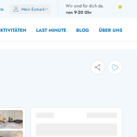
Wir sind für dich da.
ste
Mein Esmark
von 9-20 Uhr
KTIVITÄTEN
LAST MINUTE
BLOG
ÜBER UNS
8 Personen
10 Personen
12 Personen
14 Personen
Gruppen
Frühjahr
m Sommer
Herbst