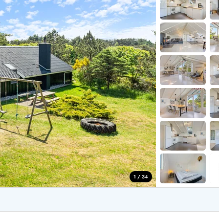
aus für 2 Personen
Ferienhäuser im
aus für 4 Personen
Ferienhäuser üb
aus für 6 Personen
Ferienhäuser übe
ande
Ferienhäuser Sondervig
äuser Ho
Ferienhäuser in
äuser Houstrup
Ferienhäuser R
äuser Houvig
Ferienhäuser am
user auf Holmsland Klit
Ferienhäuser So
äuser in Holmsland
Ferienhäuser Sk
äuser Hvide Sande
Ferienhäuser in
äuser Jegum
Ferienhäuser Ved
äuser Klegod
Ferienhäuser Vej
äuser Lodbjerg Hede
Ferienhäuser Ve
user Nr. Lyngvig
1 / 34
e bei uns