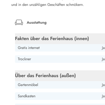
LEGOLAND® Rabatt
und in den unzähligen Geschäften schmökern.
Urlaub mit Kindern
Urlaub mit Hund
Urlaub am Strand
Ausstattung
Urlaub in der Natur
Finde Bernstein am Strand
Indoorspielländer in Dänemark
Fakten über das Ferienhaus (innen)
Zoos und Tierparks in Dänemark
Freizeitparks in Dänemark
Gratis internet
Ja
Sport
Angeln in Dänemark
Trockner
Ja
Bowling in Dänemark
Minigolf spielen in Dänemark
Über das Ferienhaus (außen)
Schwimmhallen und Badeländer
Golfen in Dänemark
Gartenmöbel
Ja
Fitnesscenter in Dänemark
Fahrradfahren in Dänemark
Sandkasten
Ja
Reiten in Dänemark
Surfen in Dänemark