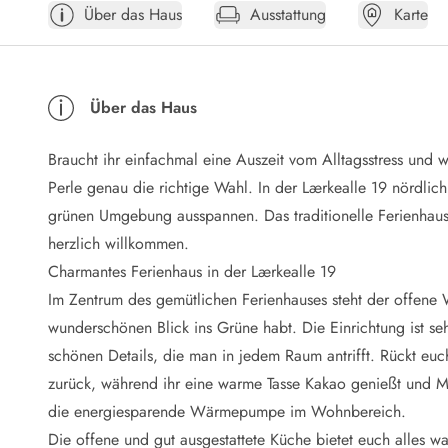
Über das Haus
Ausstattung
Karte
Öffnungszeiten
Anreise
Abreise
Ferienhaus ABC
Über das Haus
Häufige Fragen zur Buchung
Nebenkosten (Strom, Wasser usw...)
Braucht ihr einfachmal eine Auszeit vom Alltagsstress und w
Verleihservice
Reisescheckliste
Perle genau die richtige Wahl. In der Lærkealle 19 nördlich
Endreinigung
grünen Umgebung ausspannen. Das traditionelle Ferienhaus b
Gutschein
herzlich willkommen.
Frühbucher
Charmantes Ferienhaus in der Lærkealle 19
Mietbedingungen
Im Zentrum des gemütlichen Ferienhauses steht der offene
Info
wunderschönen Blick ins Grüne habt. Die Einrichtung ist s
Reiseführer Dänemark
Tipps für Urlaub in Dänemark
schönen Details, die man in jedem Raum antrifft. Rückt eu
Wetter in Dänemark
zurück, während ihr eine warme Tasse Kakao genießt und M
Saisonzeiten
die energiesparende Wärmepumpe im Wohnbereich.
Badesicherheit im Meer
Die offene und gut ausgestattete Küche bietet euch alles wa