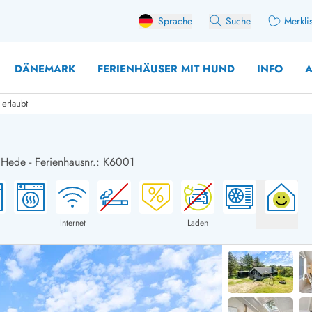
Sprache
Suche
Merkli
DÄNEMARK
FERIENHÄUSER MIT HUND
INFO
A
erlaubt
 Hede
-
Ferienhausnr.: K6001
 mit Hund
äuser mit Sonntagswechsel
Ferienhaus für 
user für Angler
Ferienhaus für 
user mit Aktivitätsraum
Ferienhaus für 
Internet
Laden
user mit Ladestation (E-Auto)
Ferienhaus für 
äuser mit Kaminofen
Ferienhaus für 
user mit Kindern
Ferienhäuser im 
rienhäuser
Ferienhäuser i
äuser mit Nebensaionrabatt
Ferienhäuser im 