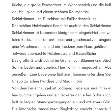
Naturschutz
Küche, die große Fensterfront im Wohnbereich und die he
Webcam Dänemark
viel Helligkeit und einem schönen Raumgefühl.
Ferienhauskatalog
Fotowettbewerb
Schlafzimmer und Duschbad mit Fußbodenheizung
Karte
Das schöne Holzlaminat findet ihr auch in den Schlafzimme
Vorteile bei uns
Schlafzimmer ist besonders kindgerecht eingerichtet und wir
Reisecurity
feine Badezimmer ist funktionell und geschmackvoll eingeric
Esmark KidsVIP
eine Waschmaschine und ein Trockner zum Haus gehören.
Esmark VIP - Partnervorteile und Rabatte
Teilweise überdachte Holzterrasse und Rasenfläche
Preisgarantie
Keine Kaution
Das große Grundstück ist im Grünen von Bäumen und Büschen
Gästebewertungen
Sonnenbaden und Spielen. Hier könnt ihr ungestört am Abe
Gratis WLAN
genießen. Eine Badetonne lädt zum Traümen unter dem St
Rabatt
Urlaub zwischen Nordsee und Stadil Fjord
We love people
Von dem Ferienhausgebiet Lodbjerg Hede aus seid ihr in 
hier bummeln gehen und ein leckeres dänisches Softeis sch
Freizeit
Esmark VIP Partnervorteile
lädt zu langen Strandspaziergängen ein und mit etwas Glück
Esmark KidsVIP
Die historische Handelsstadt Ringkøbing erreicht ihr nach 1