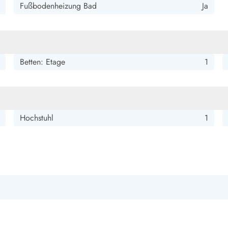
smark Blavand
Esmark Vejers
Esmark Henne
Esmark Römö
Esmark Hv
Fußbodenheizung Bad
Ja
Betten: Etage
1
Hochstuhl
1