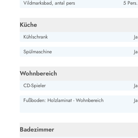
Vildmarksbad, antal pers
5 Pers.
Wandern in Dänemark
Wasserski in Dänemark
Segeln in Dänemark
Küche
Kultur in Dänemark
Historische Museen
Kühlschrank
Ja
Sehenswürdigkeiten
Kunstmuseen
Spülmaschine
Ja
Kunsthandwerk und Galerien
Essen und Trinken
Einkaufen und Shopping
Wohnbereich
Weihnachten in Dänemark
CD-Spieler
Ja
Heiraten in Dänemark
Wikinger in Dänemark
Fußboden: Holzlaminat - Wohnbereich
Ja
Hygge
Pyt
Badezimmer